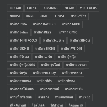
BENYAR
CUENA
FORSINING
MEGIR
MINI FOCUS
NIBOSI
Olevs
SKMEI
TEVISE
ขายนาฬิกา
นาฬิกา 2026
นาฬิกา DAYBIRD
นาฬิกา GUOU
นาฬิกา Julius
นาฬิกา KEZZI
นาฬิกา KIMIO
นาฬิกา MINI FOCUS
นาฬิกา Scottie
นาฬิกา SINObi
นาฬิกา SKMEI
นาฬิกา SKONE
นาฬิกา WEIQIN
นาฬิกาดิจิตอล
นาฬิกาน่ารัก
นาฬิกาผู้หญิง
นาฬิกาผู้หญิง 2026
นาฬิการุ่นใหม่
นาฬิกาลดราคา
นาฬิกาวัยรุ่น
นาฬิกาสาย Alloy
นาฬิกาสายยาง
นาฬิกาสายหนัง
นาฬิกาสีดำ
นาฬิกาสีทอง
นาฬิกาออโต้เมติก
นาฬิกาแบรนด์
นาฬิกาแฟชั่น
พรายน้ำเรืองแสง
สายยาง
สายสแตนเลส
สายหนัง
สไตล์เกาหลี
โรสโกลด์
ใส่ทำงาน
ใส่ออกงาน