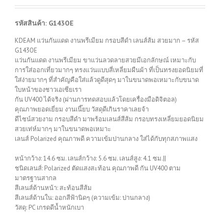
รหัสสินค้า: G143OE
KDEAM แว่นกันแดด งานพรีเมียม กรอบสีดำ เลนส์ส้ม สวยมาก – รหัส
G143OE
แว่นกันแดด งานพรีเมียม ขาแว่นลวดลายสวยมีเอกลักษณ์ เหมาะกับ
การใส่ออกเที่ยวมากๆ ทรงแว่นแบบสี่เหลี่ยมผืนผ้า ที่เป็นทรงยอดนิยมที่
ใส่ง่ายมากๆ ที่สำคัญคือใส่แล้วดูดีสุดๆ มาในขนาดพอเหมาะกับขนาด
ใบหน้าของชาวเอเซียเรา
กัน UV400 ได้จริง (ผ่านการทดสอบแล้วโดยเครื่องมือดิจิตอล)
คุณภาพยอดเยี่ยม งานเนี๊ยบ วัสดุดีเกินราคาเลยจ้า
ดีไซน์สวยงาม กรอบสีดำ มาพร้อมเลนส์สีส้ม กรอบทรงเหลี่ยมยอดนิยม
สวยเท่ห์มากๆ มาในขนาดพอเหมาะ
เลนส์ Polarized คุณภาพดี ความเข้มปานกลาง ใส่ได้กับทุกสภาพแสง
หน้ากว้าง: 14.6 ซม. เลนส์กว้าง: 5.6 ซม. เลนส์สูง: 4.1 ซม.||
ชนิดเลนส์: Polarized ตัดแสงสะท้อน คุณภาพดี กัน UV400 ตาม
มาตรฐานสากล
สีเลนส์ด้านหน้า: สะท้อนสีส้ม
สีเลนส์ด้านใน: ออกสีฟ้านิดๆ (ความเข้ม: ปานกลาง)
วัสดุ: PC เกรดดีน้ำหนักเบา