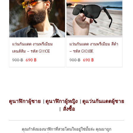
แว่นกันแดด งานพรีเมียม
แว่นกันแดด งานพรีเมียม สีดำ
เลนส์ส้ม – รหัส G111OE
– รหัส G103BK
900
฿
690
฿
900
฿
690
฿
ดูนาฬิกาผู้ชาย
|
ดูนาฬิกาผู้หญิง
|
ดูแว่นกันแดดผู้ชาย
|
สั่งซื้อ
คุณกำลังมองนาฬิกาที่สวยโดนใจอยู่ใช่มั้ยล่ะ คุณมาถูก