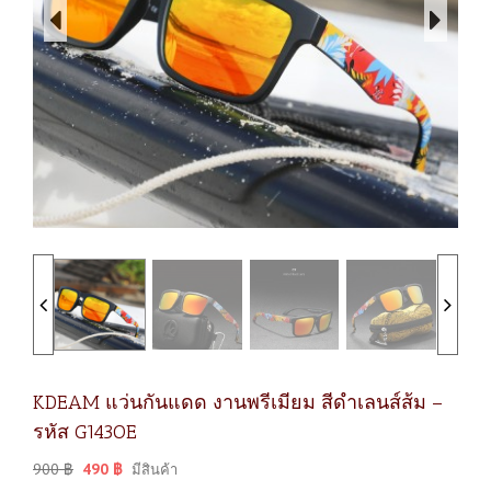
KDEAM แว่นกันแดด งานพรีเมียม สีดำเลนส์ส้ม –
รหัส G143OE
900
฿
490
฿
มีสินค้า