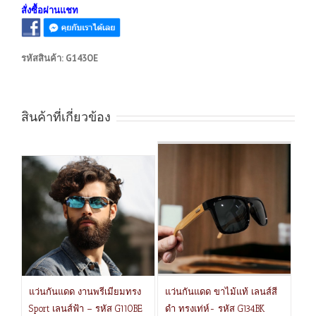
สั่งซื้อผ่านแชท
รหัสสินค้า:
G143OE
สินค้าที่เกี่ยวข้อง
แว่นกันแดด งานพรีเมียมทรง
แว่นกันแดด ขาไม้แท้ เลนส์สี
Sport เลนส์ฟ้า – รหัส G110BE
ดำ ทรงเท่ห์- รหัส G134BK