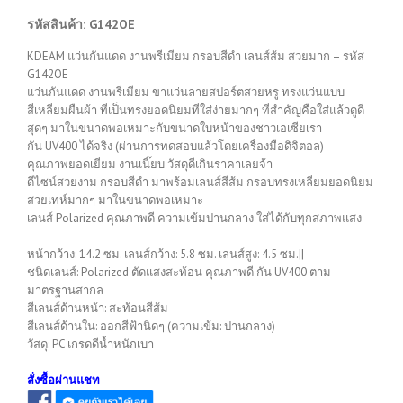
รหัสสินค้า: G142OE
KDEAM แว่นกันแดด งานพรีเมียม กรอบสีดำ เลนส์ส้ม สวยมาก – รหัส
G142OE
แว่นกันแดด งานพรีเมียม ขาแว่นลายสปอร์ตสวยหรู ทรงแว่นแบบ
สี่เหลี่ยมผืนผ้า ที่เป็นทรงยอดนิยมที่ใส่ง่ายมากๆ ที่สำคัญคือใส่แล้วดูดี
สุดๆ มาในขนาดพอเหมาะกับขนาดใบหน้าของชาวเอเซียเรา
กัน UV400 ได้จริง (ผ่านการทดสอบแล้วโดยเครื่องมือดิจิตอล)
คุณภาพยอดเยี่ยม งานเนี๊ยบ วัสดุดีเกินราคาเลยจ้า
ดีไซน์สวยงาม กรอบสีดำ มาพร้อมเลนส์สีส้ม กรอบทรงเหลี่ยมยอดนิยม
สวยเท่ห์มากๆ มาในขนาดพอเหมาะ
เลนส์ Polarized คุณภาพดี ความเข้มปานกลาง ใส่ได้กับทุกสภาพแสง
หน้ากว้าง: 14.2 ซม. เลนส์กว้าง: 5.8 ซม. เลนส์สูง: 4.5 ซม.||
ชนิดเลนส์: Polarized ตัดแสงสะท้อน คุณภาพดี กัน UV400 ตาม
มาตรฐานสากล
สีเลนส์ด้านหน้า: สะท้อนสีส้ม
สีเลนส์ด้านใน: ออกสีฟ้านิดๆ (ความเข้ม: ปานกลาง)
วัสดุ: PC เกรดดีน้ำหนักเบา
สั่งซื้อผ่านแชท