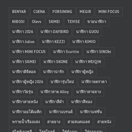
BENYAR
CUENA
FORSINING
MEGIR
MINI FOCUS
NIBOSI
Olevs
SKMEI
TEVISE
ขายนาฬิกา
นาฬิกา 2026
นาฬิกา DAYBIRD
นาฬิกา GUOU
นาฬิกา Julius
นาฬิกา KEZZI
นาฬิกา KIMIO
นาฬิกา MINI FOCUS
นาฬิกา Scottie
นาฬิกา SINObi
นาฬิกา SKMEI
นาฬิกา SKONE
นาฬิกา WEIQIN
นาฬิกาดิจิตอล
นาฬิกาน่ารัก
นาฬิกาผู้หญิง
นาฬิกาผู้หญิง 2026
นาฬิการุ่นใหม่
นาฬิกาลดราคา
นาฬิกาวัยรุ่น
นาฬิกาสาย Alloy
นาฬิกาสายยาง
นาฬิกาสายหนัง
นาฬิกาสีดำ
นาฬิกาสีทอง
นาฬิกาออโต้เมติก
นาฬิกาแบรนด์
นาฬิกาแฟชั่น
พรายน้ำเรืองแสง
สายยาง
สายสแตนเลส
สายหนัง
สไตล์เกาหลี
โรสโกลด์
ใส่ทำงาน
ใส่ออกงาน