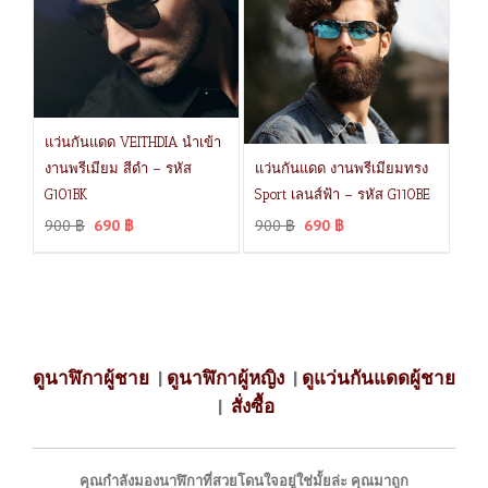
แว่นกันแดด VEITHDIA นำเข้า
งานพรีเมียม สีดำ – รหัส
แว่นกันแดด งานพรีเมียมทรง
G101BK
Sport เลนส์ฟ้า – รหัส G110BE
900
฿
690
฿
900
฿
690
฿
ดูนาฬิกาผู้ชาย
|
ดูนาฬิกาผู้หญิง
|
ดูแว่นกันแดดผู้ชาย
|
สั่งซื้อ
คุณกำลังมองนาฬิกาที่สวยโดนใจอยู่ใช่มั้ยล่ะ คุณมาถูก