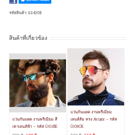
รหัสสินค้า:
G142OE
สินค้าที่เกี่ยวข้อง
แว่นกันแดด งานพรีเมียม
แว่นกันแดด งานพรีเมียม สี
เลนส์ส้ม ทรง Aviator – รหัส
เทาเลนส์ฟ้า – รหัส G103BE
G108OE