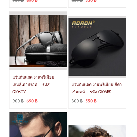
900
฿
690
฿
800
฿
550
฿
แว่นกันแดด งานพรีเมียม
เลนส์เทาปรอท – รหัส
แว่นกันแดด งานพรีเมียม สีดำ
G106GY
เข้มเท่ห์ – รหัส G108BK
900
฿
690
฿
800
฿
550
฿