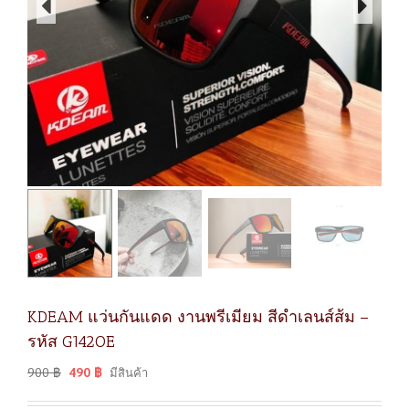
KDEAM แว่นกันแดด งานพรีเมียม สีดำเลนส์ส้ม –
รหัส G142OE
900
฿
490
฿
มีสินค้า