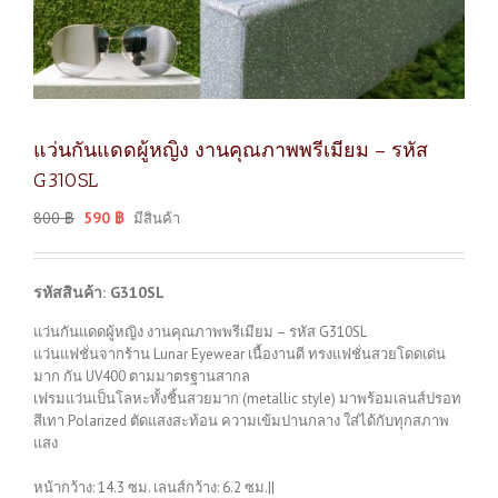
แว่นกันแดดผู้หญิง งานคุณภาพพรีเมียม – รหัส
G310SL
800
฿
590
฿
มีสินค้า
รหัสสินค้า: G310SL
แว่นกันแดดผู้หญิง งานคุณภาพพรีเมียม – รหัส G310SL
แว่นแฟชั่นจากร้าน Lunar Eyewear เนื้องานดี ทรงแฟชั่นสวยโดดเด่น
มาก กัน UV400 ตามมาตรฐานสากล
เฟรมแว่นเป็นโลหะทั้งชิ้นสวยมาก (metallic style) มาพร้อมเลนส์ปรอท
สีเทา Polarized ตัดแสงสะท้อน ความเข้มปานกลาง ใส่ได้กับทุกสภาพ
แสง
หน้ากว้าง: 14.3 ซม. เลนส์กว้าง: 6.2 ซม.||