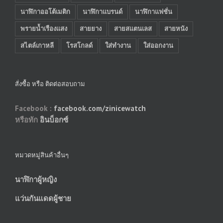
นาฬิกาออโต้เมติก
นาฬิกาแบรนด์
นาฬิกาแฟชั่น
พรายน้ำเรืองแสง
สายยาง
สายสแตนเลส
สายหนัง
สไตล์เกาหลี
โรสโกลด์
ใส่ทำงาน
ใส่ออกงาน
สั่งซื้อ หรือ ติดต่อสอบถาม
Facebook :
facebook.com/zinicewatch
หรือทัก
อินบ็อกซ์
หมวดหมู่สินค้าอื่นๆ
นาฬิกาผู้หญิง
แว่นกันแดดผู้ชาย