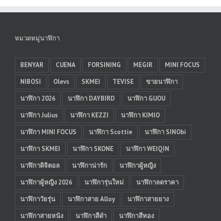
หมวดหมู่นาฬิกา
BENYAR
CUENA
FORSINING
MEGIR
MINI FOCUS
NIBOSI
Olevs
SKMEI
TEVISE
ขายนาฬิกา
นาฬิกา 2026
นาฬิกา DAYBIRD
นาฬิกา GUOU
นาฬิกา Julius
นาฬิกา KEZZI
นาฬิกา KIMIO
นาฬิกา MINI FOCUS
นาฬิกา Scottie
นาฬิกา SINObi
นาฬิกา SKMEI
นาฬิกา SKONE
นาฬิกา WEIQIN
นาฬิกาดิจิตอล
นาฬิกาน่ารัก
นาฬิกาผู้หญิง
นาฬิกาผู้หญิง 2026
นาฬิการุ่นใหม่
นาฬิกาลดราคา
นาฬิกาวัยรุ่น
นาฬิกาสาย Alloy
นาฬิกาสายยาง
นาฬิกาสายหนัง
นาฬิกาสีดำ
นาฬิกาสีทอง