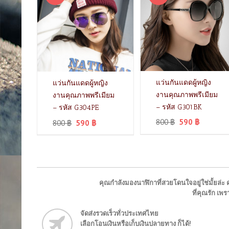
แว่นกันแดดผู้หญิง
แว่นกันแดดผู้หญิง
งานคุณภาพพรีเมียม
งานคุณภาพพรีเมียม
– รหัส G301BK
– รหัส G304PE
800
฿
590
฿
800
฿
590
฿
คุณกำลังมองนาฬิกาที่สวยโดนใจอยู่ใช่มั้ยล่ะ ค
ที่คุณรัก เ
จัดส่งรวดเร็วทั่วประเทศไทย
เลือกโอนเงินหรือเก็บเงินปลายทาง ก็ได้!