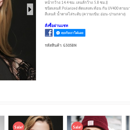
หน้ากว้าง: 14.4 ซม. เลนส์กว้าง: 5.8 ซม.||
ชนิดเลนส์: Polarized ตัดแสงสะท้อน กัน UV400 ตา
สีเลนส์: น้ำตาลไล่ระดับ (ความเข้ม: อ่อน-ปานกลาง)
สั่งซื้อผ่านแชท
รหัสสินค้า:
G305BN
Sale!
Sale!