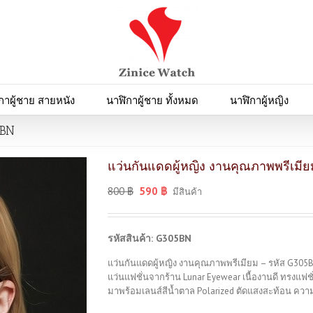
กาผู้ชาย สายหนัง
นาฬิกาผู้ชาย ทั้งหมด
นาฬิกาผู้หญิง
5BN
แว่นกันแดดผู้หญิง งานคุณภาพพรีเมีย
800
฿
590
฿
มีสินค้า
รหัสสินค้า: G305BN
แว่นกันแดดผู้หญิง งานคุณภาพพรีเมียม – รหัส G305
แว่นแฟชั่นจากร้าน Lunar Eyewear เนื้องานดี ทรง
มาพร้อมเลนส์สีน้ำตาล Polarized ตัดแสงสะท้อน ควา