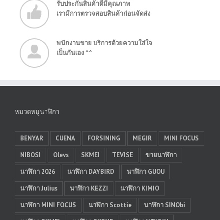
รับประกันสินค้าดีมีคุณภาพ
เรามีการตรวจสอบสินค้าก่อนจัดส่ง
พนักงานขาย บริการด้วยความใส่ใจ
เป็นกันเอง ^^
หมวดหมู่นาฬิกา
BENYAR
CUENA
FORSINING
MEGIR
MINI FOCUS
NIBOSI
Olevs
SKMEI
TEVISE
ขายนาฬิกา
นาฬิกา 2026
นาฬิกา DAYBIRD
นาฬิกา GUOU
นาฬิกา Julius
นาฬิกา KEZZI
นาฬิกา KIMIO
นาฬิกา MINI FOCUS
นาฬิกา Scottie
นาฬิกา SINObi