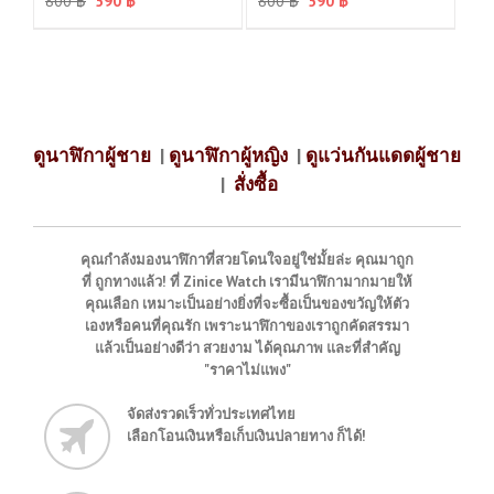
800
฿
590
฿
800
฿
590
฿
ดูนาฬิกาผู้ชาย
|
ดูนาฬิกาผู้หญิง
|
ดูแว่นกันแดดผู้ชาย
|
สั่งซื้อ
คุณกำลังมองนาฬิกาที่สวยโดนใจอยู่ใช่มั้ยล่ะ คุณมาถูก
ที่ ถูกทางแล้ว! ที่ Zinice Watch เรามีนาฬิกามากมายให้
คุณเลือก เหมาะเป็นอย่างยิ่งที่จะซื้อเป็นของขวัญให้ตัว
เองหรือคนที่คุณรัก เพราะนาฬิกาของเราถูกคัดสรรมา
แล้วเป็นอย่างดีว่า สวยงาม ได้คุณภาพ และที่สำคัญ
"ราคาไม่แพง"
จัดส่งรวดเร็วทั่วประเทศไทย
เลือกโอนเงินหรือเก็บเงินปลายทาง ก็ได้!