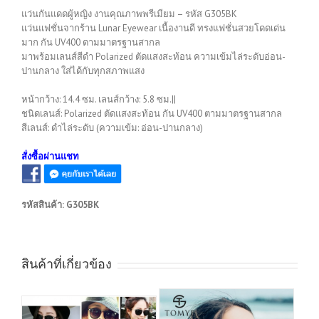
แว่นกันแดดผู้หญิง งานคุณภาพพรีเมียม – รหัส G305BK
แว่นแฟชั่นจากร้าน Lunar Eyewear เนื้องานดี ทรงแฟชั่นสวยโดดเด่น
มาก กัน UV400 ตามมาตรฐานสากล
มาพร้อมเลนส์สีดำ Polarized ตัดแสงสะท้อน ความเข้มไล่ระดับอ่อน-
ปานกลาง ใส่ได้กับทุกสภาพแสง
หน้ากว้าง: 14.4 ซม. เลนส์กว้าง: 5.8 ซม.||
ชนิดเลนส์: Polarized ตัดแสงสะท้อน กัน UV400 ตามมาตรฐานสากล
สีเลนส์: ดำไล่ระดับ (ความเข้ม: อ่อน-ปานกลาง)
สั่งซื้อผ่านแชท
รหัสสินค้า:
G305BK
สินค้าที่เกี่ยวข้อง