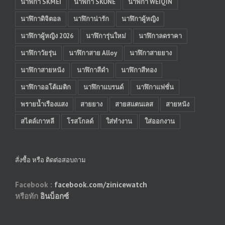
นาฬิกา SKMEI
นาฬิกา SKONE
นาฬิกา WEIQIN
นาฬิกาดิจิตอล
นาฬิกาน่ารัก
นาฬิกาผู้หญิง
นาฬิกาผู้หญิง 2026
นาฬิการุ่นใหม่
นาฬิกาลดราคา
นาฬิกาวัยรุ่น
นาฬิกาสาย Alloy
นาฬิกาสายยาง
นาฬิกาสายหนัง
นาฬิกาสีดำ
นาฬิกาสีทอง
นาฬิกาออโต้เมติก
นาฬิกาแบรนด์
นาฬิกาแฟชั่น
พรายน้ำเรืองแสง
สายยาง
สายสแตนเลส
สายหนัง
สไตล์เกาหลี
โรสโกลด์
ใส่ทำงาน
ใส่ออกงาน
สั่งซื้อ หรือ ติดต่อสอบถาม
Facebook :
facebook.com/zinicewatch
หรือทัก
อินบ็อกซ์