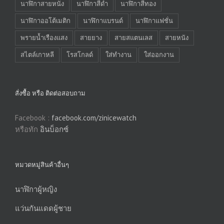
นาฬิกาสายหนัง
นาฬิกาสีดำ
นาฬิกาสีทอง
นาฬิกาออโต้เมติก
นาฬิกาแบรนด์
นาฬิกาแฟชั่น
พรายน้ำเรืองแสง
สายยาง
สายสแตนเลส
สายหนัง
สไตล์เกาหลี
โรสโกลด์
ใส่ทำงาน
ใส่ออกงาน
สั่งซื้อ หรือ ติดต่อสอบถาม
Facebook :
facebook.com/zinicewatch
หรือทัก
อินบ็อกซ์
หมวดหมู่สินค้าอื่นๆ
นาฬิกาผู้หญิง
แว่นกันแดดผู้ชาย