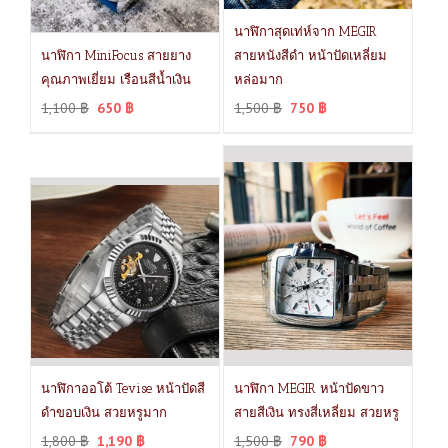
นาฬิกาสุดเท่ห์จาก MEGIR
นาฬิกา MiniFocus สายยาง
สายหนังสีดำ หน้าปัดเหลี่ยม
คุณภาพเยี่ยม เรือนสีน้ำเงิน
หล่อมาก
1,100
฿
650
฿
1,500
฿
750
฿
นาฬิกาออโต้ Tevise หน้าปัดสี
นาฬิกา MEGIR หน้าปัดขาว
ดำขอบเงิน สวยหรูมาก
สายสีเงิน ทรงสี่เหลี่ยม สวยหรู
1,800
฿
1,190
฿
1,500
฿
790
฿