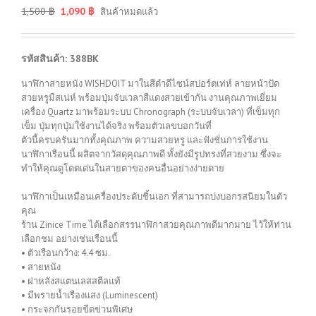
1,500
฿
1,090
฿
สินค้าหมดแล้ว
รหัสสินค้า: 388BK
นาฬิกาสายหนัง WISHDOIT มาในสีดำดีไซน์สปอร์ตเท่ห์ ลายหน้าปัด
สวยหรูมีสเน่ห์ พร้อมปุ่มจับเวลาสีแดงสวยเข้ากัน งานคุณภาพเยี่ยม
เครื่อง Quartz มาพร้อมระบบ Chronograph (ระบบจับเวลา) ที่เข็มทุก
เข็ม ปุ่มทุกปุ่มใช้งานได้จริง พร้อมตัวเลขบอกวันที่
ตัวนี้ครบครันมากทั้งคุณภาพ ความสวยหรู และฟังชั่นการใช้งาน
นาฬิกาเรือนนี้ ผลิตจากวัสดุคุณภาพดี ทั้งยังมีรูปทรงที่สวยงาม ซึ่งจะ
ทำให้คุณดูโดดเด่นในสายตาของคนอื่นอย่างง่ายดาย
นาฬิกาเป็นเหมือนเครื่องประดับชิ้นเอก ที่สามารถบ่งบอกรสนิยมในตัว
คุณ
ร้าน Zinice Time ได้เลือกสรรนาฬิกาสวยคุณภาพดีมากมาย ไว้ให้ท่าน
เลือกชม อย่างเช่นเรือนนี้
• ตัวเรือนกว้าง: 4.4 ซม.
• สายหนัง
• ฝาหลังสแตนเลสสตีลแท้
• มีพรายน้ำเรืองแสง (Luminescent)
• กระจกกันรอยขีดข่วนพิเศษ