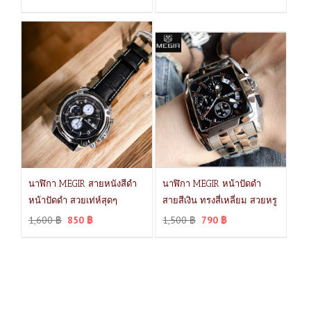
นาฬิกา MEGIR สายหนังสีดำ
นาฬิกา MEGIR หน้าปัดดำ
หน้าปัดดำ สวยเท่ห์สุดๆ
สายสีเงิน ทรงสี่เหลี่ยม สวยหรู
1,600
฿
850
฿
1,500
฿
790
฿