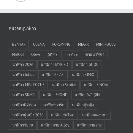
หมวดหมู่นาฬิกา
BENYAR
CUENA
FORSINING
MEGIR
MINI FOCUS
NIBOSI
Olevs
SKMEI
TEVISE
ขายนาฬิกา
นาฬิกา 2026
นาฬิกา DAYBIRD
นาฬิกา GUOU
นาฬิกา Julius
นาฬิกา KEZZI
นาฬิกา KIMIO
นาฬิกา MINI FOCUS
นาฬิกา Scottie
นาฬิกา SINObi
นาฬิกา SKMEI
นาฬิกา SKONE
นาฬิกา WEIQIN
นาฬิกาดิจิตอล
นาฬิกาน่ารัก
นาฬิกาผู้หญิง
นาฬิกาผู้หญิง 2026
นาฬิการุ่นใหม่
นาฬิกาลดราคา
นาฬิกาวัยรุ่น
นาฬิกาสาย Alloy
นาฬิกาสายยาง