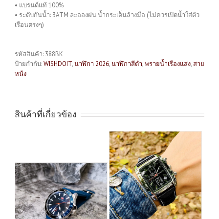
• แบรนด์แท้ 100%
• ระดับกันน้ำ: 3ATM ละอองฝน น้ำกระเด็นล้างมือ (ไม่ควรเปิดน้ำใส่ตัว
เรือนตรงๆ)
รหัสสินค้า:
388BK
ป้ายกำกับ:
WISHDOIT
,
นาฬิกา 2026
,
นาฬิกาสีดำ
,
พรายน้ำเรืองแสง
,
สาย
หนัง
สินค้าที่เกี่ยวข้อง