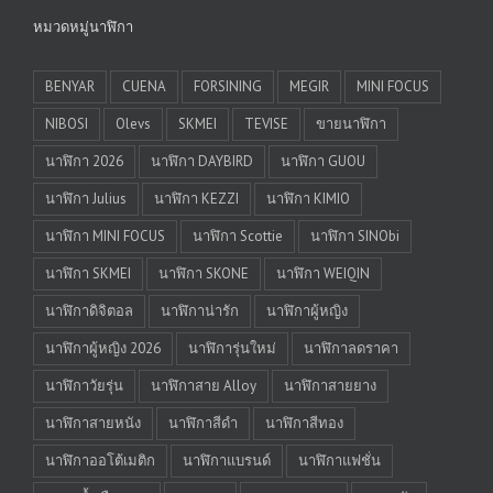
หมวดหมู่นาฬิกา
BENYAR
CUENA
FORSINING
MEGIR
MINI FOCUS
NIBOSI
Olevs
SKMEI
TEVISE
ขายนาฬิกา
นาฬิกา 2026
นาฬิกา DAYBIRD
นาฬิกา GUOU
นาฬิกา Julius
นาฬิกา KEZZI
นาฬิกา KIMIO
นาฬิกา MINI FOCUS
นาฬิกา Scottie
นาฬิกา SINObi
นาฬิกา SKMEI
นาฬิกา SKONE
นาฬิกา WEIQIN
นาฬิกาดิจิตอล
นาฬิกาน่ารัก
นาฬิกาผู้หญิง
นาฬิกาผู้หญิง 2026
นาฬิการุ่นใหม่
นาฬิกาลดราคา
นาฬิกาวัยรุ่น
นาฬิกาสาย Alloy
นาฬิกาสายยาง
นาฬิกาสายหนัง
นาฬิกาสีดำ
นาฬิกาสีทอง
นาฬิกาออโต้เมติก
นาฬิกาแบรนด์
นาฬิกาแฟชั่น