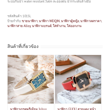
ระบบกันน้ำ: water resistant 3atm ละอองฝน น้ำกระเด็นล้างมือ
รหัสสินค้า:
101SL
ป้ายกำกับ:
ขายนาฬิกา
,
นาฬิกา WEIQIN
,
นาฬิกาผู้หญิง
,
นาฬิกาลดราคา
,
นาฬิกาสาย Alloy
,
นาฬิกาแบรนด์
,
ใส่ทำงาน
,
ใส่ออกงาน
สินค้าที่เกี่ยวข้อง
นาฬิกาเกรดพรีเมียม Julius
นาฬิกา GUOU สายแดง หน้า