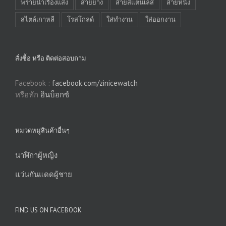
พรายน้ำเรืองแสง
สายยาง
สายสแตนเลส
สายหนัง
สไตล์เกาหลี
โรสโกลด์
ใส่ทำงาน
ใส่ออกงาน
สั่งซื้อ หรือ ติดต่อสอบถาม
Facebook :
facebook.com/zinicewatch
หรือทัก
อินบ็อกซ์
หมวดหมู่สินค้าอื่นๆ
นาฬิกาผู้หญิง
แว่นกันแดดผู้ชาย
FIND US ON FACEBOOK