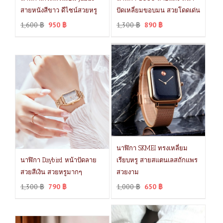
สายหนังสีขาว ดีไซน์สวยหรู
ปัดเหลี่ยมขอบมน สวยโดดเด่น
1,600
฿
950
฿
1,300
฿
890
฿
นาฬิกา SKMEI ทรงเหลี่ยม
นาฬิกา Daybird หน้าปัดลาย
เรียบหรู สายสแตนเลสถักแพร
สวยสีเงิน สวยหรูมากๆ
สวยงาม
1,300
฿
790
฿
1,000
฿
650
฿