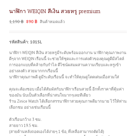
นาฬิกา WEIQIN สีเงิน สวยหรู premium
1,190
฿
890
฿
สินค้าหมดแล้ว
รหัสสินค้า: 101SL
นาฬิกา WEIQIN สีเงิน สวยหรูมีระดับพร้อมออกงาน นาฬิกาคุณภาพงาน
ดีๆจาก WEIQIN เรือนนี้ จะช่วยให้ชุดและการแต่งตัวของคุณดูดีมีสไตล์
การออกแบบที่คล้ายกับกำไล ดีไซน์ผสมผสานความเรียบและหรูเข้า
อย่างลงตัว สวยมากกกเรือนนี้
นาฬิกาคุณภาพดี ดูมีระดับเรือนนี้ จะทำให้คุณดูโดดเด่นเมื่อสวมใส่
คุณจะต้องชอบ เมื่อได้สัมผัสกับนาฬิกาเรือนสวยนี้ อีกทั้งราคาที่คุ้มค่า
ของมัน นับเป็นตัวเลือกที่น่าสนใจมากๆเลยทีเดียว
ร้าน Zinice Watch ได้เลือกสรรนาฬิกาสวยคุณภาพดีมากมาย ไว้ให้ท่าน
เลือกชม อย่างเช่นเรือนนี้
ตัวเรือนกว้าง: 3 ซม.
สายยาว 19.5 ซม.
(สายด้านหลังถอดเองได้ง่ายๆ 1 ข้อ, ที่เหลือสามารถตัดได้)