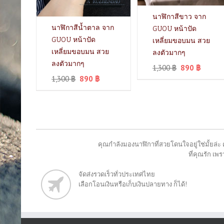
นาฬิกาสีขาว จาก
นาฬิกาสีน้ำตาล จาก
GUOU หน้าปัด
GUOU หน้าปัด
เหลี่ยมขอบมน สวย
เหลี่ยมขอบมน สวย
ลงตัวมากๆ
ลงตัวมากๆ
1,300
฿
890
฿
1,300
฿
890
฿
คุณกำลังมองนาฬิกาที่สวยโดนใจอยู่ใช่มั้ยล่ะ 
ที่คุณรัก เ
จัดส่งรวดเร็วทั่วประเทศไทย
เลือกโอนเงินหรือเก็บเงินปลายทาง ก็ได้!