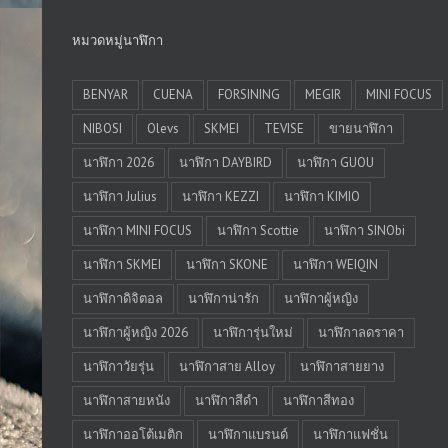
หมวดหมู่นาฬิกา
BENYAR
CUENA
FORSINING
MEGIR
MINI FOCUS
NIBOSI
Olevs
SKMEI
TEVISE
ขายนาฬิกา
นาฬิกา 2026
นาฬิกา DAYBIRD
นาฬิกา GUOU
นาฬิกา Julius
นาฬิกา KEZZI
นาฬิกา KIMIO
นาฬิกา MINI FOCUS
นาฬิกา Scottie
นาฬิกา SINObi
นาฬิกา SKMEI
นาฬิกา SKONE
นาฬิกา WEIQIN
นาฬิกาดิจิตอล
นาฬิกาน่ารัก
นาฬิกาผู้หญิง
นาฬิกาผู้หญิง 2026
นาฬิการุ่นใหม่
นาฬิกาลดราคา
นาฬิกาวัยรุ่น
นาฬิกาสาย Alloy
นาฬิกาสายยาง
นาฬิกาสายหนัง
นาฬิกาสีดำ
นาฬิกาสีทอง
นาฬิกาออโต้เมติก
นาฬิกาแบรนด์
นาฬิกาแฟชั่น