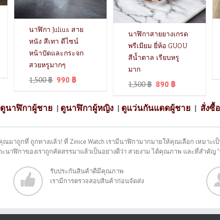
นาฬิกา Julius สาย
นาฬิกาสายยางเกรด
หนัง สีเทา ดีไซน์
พรีเมียม ยี่ห้อ GUOU
หน้าปัดและกระจก
สีน้ำตาล เรียบหรู
สวยหรูมากๆ
มาก
1,500
฿
990
฿
1,300
฿
890
฿
ดูนาฬิกาผู้ชาย
|
ดูนาฬิกาผู้หญิง
|
ดูแว่นกันแดดผู้ชาย
|
สั่งซื้อ
คุณมาถูกที่ ถูกทางแล้ว! ที่ Zinice Watch เรามีนาฬิกามากมายให้คุณเลือก เหมาะเป็น
พราะนาฬิกาของเราถูกคัดสรรมาแล้วเป็นอย่างดีว่า สวยงาม ได้คุณภาพ และที่สำคัญ 
รับประกันสินค้าดีมีคุณภาพ
เรามีการตรวจสอบสินค้าก่อนจัดส่ง