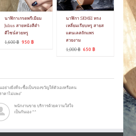
นาฬิกาเกรดพรีเมียม
นาฬิกา SKMEI ทรง
Julius สายหนังสีดำ
เหลี่ยมเรียบหรู สายส
ดีไซน์สวยหรู
แตนเลสถักแพร
สวยงาม
1,600
฿
950
฿
1,000
฿
650
฿
อย่างยิ่งที่จะซื้อเป็นของขวัญให้ตัวเองหรือคน
"ราคาไม่แพง"
พนักงานขาย บริการด้วยความใส่ใจ
เป็นกันเอง ^^