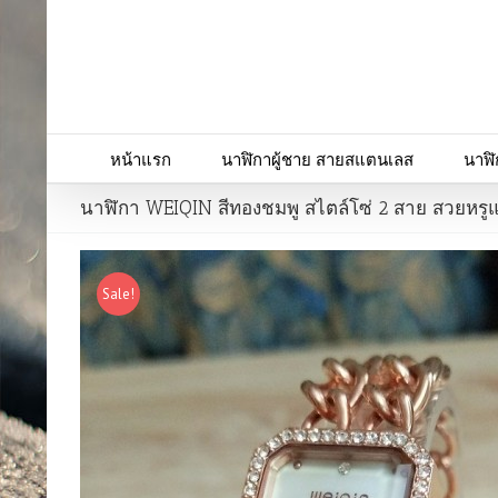
หน้าแรก
นาฬิกาผู้ชาย สายสแตนเลส
นาฬิ
นาฬิกา WEIQIN สีทองชมพู สไตล์โซ่ 2 สาย สวยหรู
Sale!