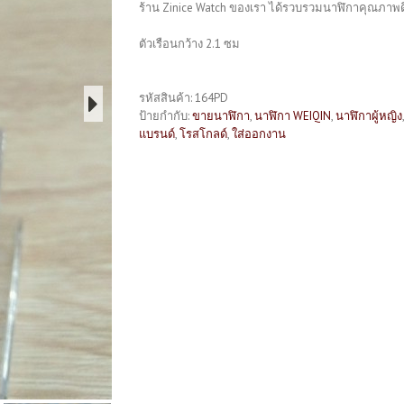
ร้าน Zinice Watch ของเรา ได้รวบรวมนาฬิกาคุณภาพดีไ
ตัวเรือนกว้าง 2.1 ซม
รหัสสินค้า:
164PD
ป้ายกำกับ:
ขายนาฬิกา
,
นาฬิกา WEIQIN
,
นาฬิกาผู้หญิง
แบรนด์
,
โรสโกลด์
,
ใส่ออกงาน