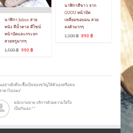
นาฬิกาสีขาว จาก
GUOU หน้าปัด
นาฬิกา Julius สาย
เหลี่ยมขอบมน สวย
หนัง สีน้ำตาล ดีไซน์
ลงตัวมากๆ
หน้าปัดและกระจก
1,300
฿
890
฿
สวยหรูมากๆ
1,500
฿
990
฿
อย่างยิ่งที่จะซื้อเป็นของขวัญให้ตัวเองหรือคน
"ราคาไม่แพง"
พนักงานขาย บริการด้วยความใส่ใจ
เป็นกันเอง ^^