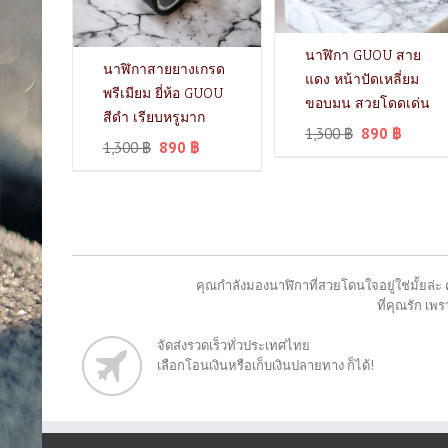
นาฬิกา GUOU สาย
นาฬิกาสายยางเกรด
แดง หน้าปัดเหลี่ยม
พรีเมียม ยี่ห้อ GUOU
ขอบมน สวยโดดเด่น
สีดำ เรียบหรูมาก
1,300
฿
890
฿
1,300
฿
890
฿
คุณกำลังมองนาฬิกาที่สวยโดนใจอยู่ใช่มั้ยล่ะ 
ที่คุณรัก เ
จัดส่งรวดเร็วทั่วประเทศไทย
เลือกโอนเงินหรือเก็บเงินปลายทาง ก็ได้!