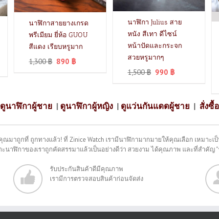
นาฬิกา Julius สาย
นาฬิกาสายยางเกรด
หนัง สีเทา ดีไซน์
พรีเมียม ยี่ห้อ GUOU
หน้าปัดและกระจก
สีแดง เรียบหรูมาก
สวยหรูมากๆ
1,300
฿
890
฿
1,500
฿
990
฿
ดูนาฬิกาผู้ชาย
|
ดูนาฬิกาผู้หญิง
|
ดูแว่นกันแดดผู้ชาย
|
สั่งซื้อ
คุณมาถูกที่ ถูกทางแล้ว! ที่ Zinice Watch เรามีนาฬิกามากมายให้คุณเลือก เหมาะเป็น
พราะนาฬิกาของเราถูกคัดสรรมาแล้วเป็นอย่างดีว่า สวยงาม ได้คุณภาพ และที่สำคัญ 
รับประกันสินค้าดีมีคุณภาพ
เรามีการตรวจสอบสินค้าก่อนจัดส่ง