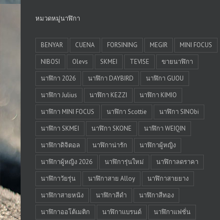
หมวดหมู่นาฬิกา
BENYAR
CUENA
FORSINING
MEGIR
MINI FOCUS
NIBOSI
Olevs
SKMEI
TEVISE
ขายนาฬิกา
นาฬิกา 2026
นาฬิกา DAYBIRD
นาฬิกา GUOU
นาฬิกา Julius
นาฬิกา KEZZI
นาฬิกา KIMIO
นาฬิกา MINI FOCUS
นาฬิกา Scottie
นาฬิกา SINObi
นาฬิกา SKMEI
นาฬิกา SKONE
นาฬิกา WEIQIN
นาฬิกาดิจิตอล
นาฬิกาน่ารัก
นาฬิกาผู้หญิง
นาฬิกาผู้หญิง 2026
นาฬิการุ่นใหม่
นาฬิกาลดราคา
นาฬิกาวัยรุ่น
นาฬิกาสาย Alloy
นาฬิกาสายยาง
นาฬิกาสายหนัง
นาฬิกาสีดำ
นาฬิกาสีทอง
นาฬิกาออโต้เมติก
นาฬิกาแบรนด์
นาฬิกาแฟชั่น