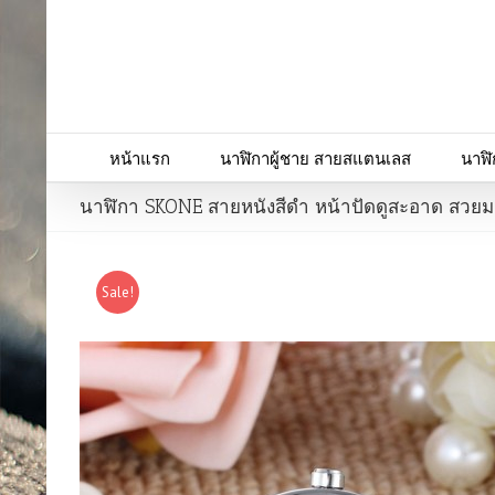
หน้าแรก
นาฬิกาผู้ชาย สายสแตนเลส
นาฬิ
นาฬิกา SKONE สายหนังสีดำ หน้าปัดดูสะอาด สวย
Sale!