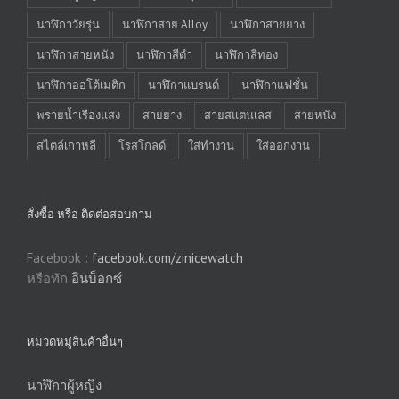
นาฬิกาวัยรุ่น
นาฬิกาสาย Alloy
นาฬิกาสายยาง
นาฬิกาสายหนัง
นาฬิกาสีดำ
นาฬิกาสีทอง
นาฬิกาออโต้เมติก
นาฬิกาแบรนด์
นาฬิกาแฟชั่น
พรายน้ำเรืองแสง
สายยาง
สายสแตนเลส
สายหนัง
สไตล์เกาหลี
โรสโกลด์
ใส่ทำงาน
ใส่ออกงาน
สั่งซื้อ หรือ ติดต่อสอบถาม
Facebook :
facebook.com/zinicewatch
หรือทัก
อินบ็อกซ์
หมวดหมู่สินค้าอื่นๆ
นาฬิกาผู้หญิง