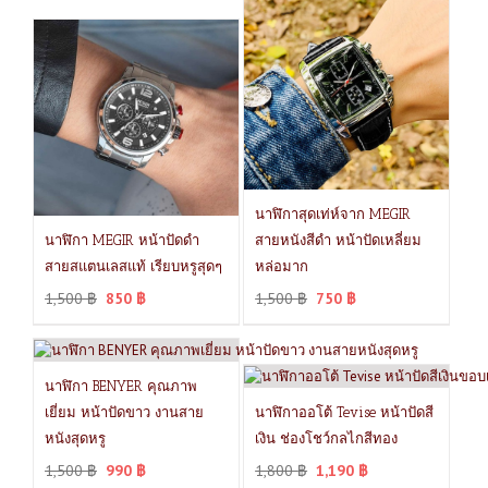
นาฬิกาสุดเท่ห์จาก MEGIR
นาฬิกา MEGIR หน้าปัดดำ
สายหนังสีดำ หน้าปัดเหลี่ยม
สายสแตนเลสแท้ เรียบหรูสุดๆ
หล่อมาก
1,500
฿
850
฿
1,500
฿
750
฿
นาฬิกา BENYER คุณภาพ
เยี่ยม หน้าปัดขาว งานสาย
นาฬิกาออโต้ Tevise หน้าปัดสี
หนังสุดหรู
เงิน ช่องโชว์กลไกสีทอง
1,500
฿
990
฿
1,800
฿
1,190
฿