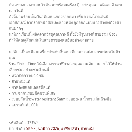
ตัวเลขบอกเวลาแบบโรมัน มาพร้อมเครื่อง Quartz คุณภาพดีและตัวเลข
บอกวันที่
ตัวนี้มาพร้อมเข็มวินาทีแบบแยกวงออกมา เพิ่มความโดดเด่นมี
เอกลักษณ์ ลวดลายหน้าปัดและสายหนัง ถูกออกแบบมาอย่างลงตัว เข้า
กันมากๆ
นาฬิกาเรือนนี้ ผลิตจากวัสดุคุณภาพดี ทั้งยังมีรูปทรงที่สวยงาม ซึ่งจะ
ทำให้คุณดูโดดเด่นในสายตาของคนอื่นอย่างง่ายดาย
นาฬิกาเป็นเหมือนเครื่องประดับชิ้นเอก ที่สามารถบ่งบอกรสนิยมในตัว
คุณ
ร้าน Zinice Time ได้เลือกสรรนาฬิกาสวยคุณภาพดีมากมาย ไว้ให้ท่าน
เลือกชม อย่างเช่นเรือนนี้
• หน้าปัดกว้าง: 4.4 ซม.
• สายหนังแท้
• ฝาหลังสแตนเลสสตีลแท้
• กระจกกันรอยขีดข่วนพิเศษ
• ระบบกันน้ำ: water resistant 3atm ละอองฝน น้ำกระเด็นล้างมือ
• แบรนด์แท้ 100%
รหัสสินค้า:
323WE
ป้ายกำกับ:
SKMEI
,
นาฬิกา 2026
,
นาฬิกาสีดำ
,
สายหนัง