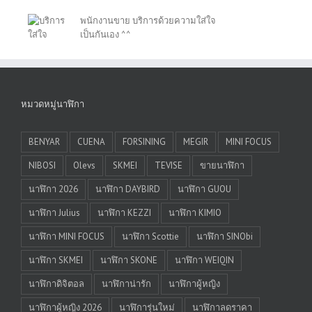
พนักงานขาย บริการด้วยความใส่ใจ
เป็นกันเอง ^^
หมวดหมู่นาฬิกา
BENYAR
CUENA
FORSINING
MEGIR
MINI FOCUS
NIBOSI
Olevs
SKMEI
TEVISE
ขายนาฬิกา
นาฬิกา 2026
นาฬิกา DAYBIRD
นาฬิกา GUOU
นาฬิกา Julius
นาฬิกา KEZZI
นาฬิกา KIMIO
นาฬิกา MINI FOCUS
นาฬิกา Scottie
นาฬิกา SINObi
นาฬิกา SKMEI
นาฬิกา SKONE
นาฬิกา WEIQIN
นาฬิกาดิจิตอล
นาฬิกาน่ารัก
นาฬิกาผู้หญิง
นาฬิกาผู้หญิง 2026
นาฬิการุ่นใหม่
นาฬิกาลดราคา