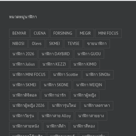
หมวดหมู่นาฬิกา
BENYAR
CUENA
FORSINING
MEGIR
MINI FOCUS
NIBOSI
Olevs
SKMEI
TEVISE
ขายนาฬิกา
นาฬิกา 2026
นาฬิกา DAYBIRD
นาฬิกา GUOU
นาฬิกา Julius
นาฬิกา KEZZI
นาฬิกา KIMIO
นาฬิกา MINI FOCUS
นาฬิกา Scottie
นาฬิกา SINObi
นาฬิกา SKMEI
นาฬิกา SKONE
นาฬิกา WEIQIN
นาฬิกาดิจิตอล
นาฬิกาน่ารัก
นาฬิกาผู้หญิง
นาฬิกาผู้หญิง 2026
นาฬิการุ่นใหม่
นาฬิกาลดราคา
นาฬิกาวัยรุ่น
นาฬิกาสาย Alloy
นาฬิกาสายยาง
นาฬิกาสายหนัง
นาฬิกาสีดำ
นาฬิกาสีทอง