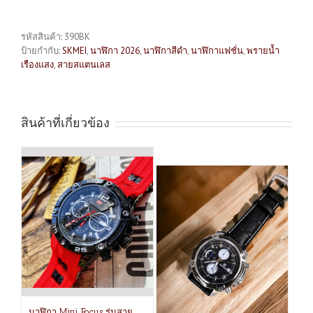
รหัสสินค้า:
390BK
ป้ายกำกับ:
SKMEI
,
นาฬิกา 2026
,
นาฬิกาสีดำ
,
นาฬิกาแฟชั่น
,
พรายน้ำ
เรืองแสง
,
สายสแตนเลส
สินค้าที่เกี่ยวข้อง
นาฬิกา Mini Focus รุ่นสาย