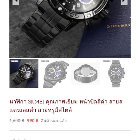
นาฬิกา SKMEI คุณภาพเยี่ยม หน้าปัดสีดำ สายส
แตนเลสดำ สวยหรูมีสไตล์
1,600
฿
990
฿
สินค้าหมดแล้ว