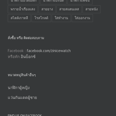
นาฬิกาออโต้เมติก
นาฬิกาแบรนด์
นาฬิกาแฟชั่น
พรายน้ำเรืองแสง
สายยาง
สายสแตนเลส
สายหนัง
สไตล์เกาหลี
โรสโกลด์
ใส่ทำงาน
ใส่ออกงาน
สั่งซื้อ หรือ ติดต่อสอบถาม
Facebook :
facebook.com/zinicewatch
หรือทัก
อินบ็อกซ์
หมวดหมู่สินค้าอื่นๆ
นาฬิกาผู้หญิง
แว่นกันแดดผู้ชาย
FIND US ON FACEBOOK