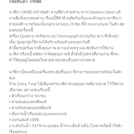
รหัสสินค้า: 390BK
นาฬิกา SKMEI หน้าปัดดำ สายสีดำ สายทำมาจาก Stainless Steel แท้
งานดีแข็งแรงทนทาน เรือนนี้สีดำล้วนตัดกับเข็มและตัวบอกเวลาสีขาว
สวยลงตัว มาพร้อมเข็มบอกเวลาแบบ 24 ชม.ที่มี moon phase ในตัว สุด
ยอดเลยเรือนนี้
เครื่อง Quartz มาพร้อมระบบ Chronograph (ระบบจับเวลา) ที่เข็มทุก
เข็ม ปุ่มทุกปุ่มใช้งานได้จริง พร้อมตัวเลขบอกวันที่
ตัวนี้ครบครันมากทั้งคุณภาพ ความสวยหรู และฟังชั่นการใช้งาน
นาฬิกาเรือนนี้ ผลิตจากวัสดุคุณภาพดี ทั้งยังมีรูปทรงที่สวยงาม ซึ่งจะ
ทำให้คุณดูโดดเด่นในสายตาของคนอื่นอย่างง่ายดาย
นาฬิกาเป็นเหมือนเครื่องประดับชิ้นเอก ที่สามารถบ่งบอกรสนิยมในตัว
คุณ
ร้าน Zinice Time ได้เลือกสรรนาฬิกาสวยคุณภาพดีมากมาย ไว้ให้ท่าน
เลือกชม อย่างเช่นเรือนนี้
• ตัวเรือนกว้าง: 4.6 ซม.
• สายสแตนเลสสตีลแท้
• ฝาหลังสแตนเลสสตีลแท้
• มีพรายน้ำเรืองแสง (Luminescent)
• แบรนด์แท้ 100%
• ระดับกันน้ำ: 3ATM ละอองฝน น้ำกระเด็นล้างมือ (ไม่ควรเปิดน้ำใส่ตัว
เรือนตรงๆ)