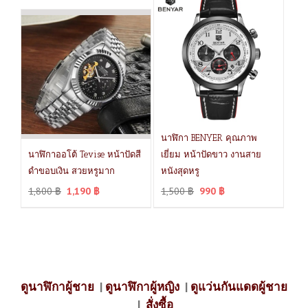
นาฬิกา BENYER คุณภาพ
นาฬิกาออโต้ Tevise หน้าปัดสี
เยี่ยม หน้าปัดขาว งานสาย
ดำขอบเงิน สวยหรูมาก
หนังสุดหรู
1,800
฿
1,190
฿
1,500
฿
990
฿
ดูนาฬิกาผู้ชาย
|
ดูนาฬิกาผู้หญิง
|
ดูแว่นกันแดดผู้ชาย
|
สั่งซื้อ