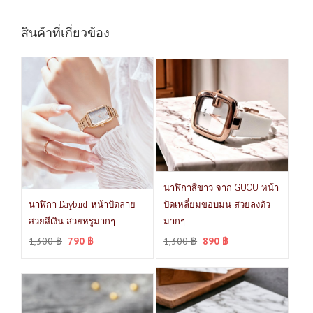
สินค้าที่เกี่ยวข้อง
นาฬิกาสีขาว จาก GUOU หน้า
นาฬิกา Daybird หน้าปัดลาย
ปัดเหลี่ยมขอบมน สวยลงตัว
สวยสีเงิน สวยหรูมากๆ
มากๆ
1,300
฿
790
฿
1,300
฿
890
฿