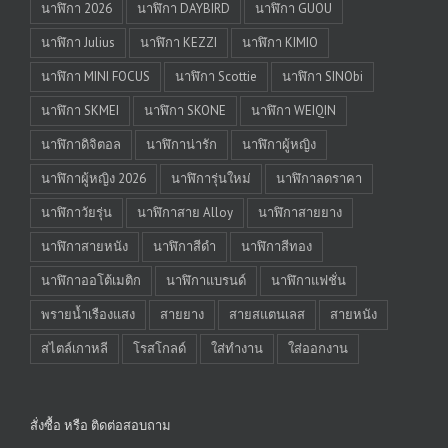
นาฬิกา 2026
นาฬิกา DAYBIRD
นาฬิกา GUOU
นาฬิกา Julius
นาฬิกา KEZZI
นาฬิกา KIMIO
นาฬิกา MINI FOCUS
นาฬิกา Scottie
นาฬิกา SINObi
นาฬิกา SKMEI
นาฬิกา SKONE
นาฬิกา WEIQIN
นาฬิกาดิจิตอล
นาฬิกาน่ารัก
นาฬิกาผู้หญิง
นาฬิกาผู้หญิง 2026
นาฬิการุ่นใหม่
นาฬิกาลดราคา
นาฬิกาวัยรุ่น
นาฬิกาสาย Alloy
นาฬิกาสายยาง
นาฬิกาสายหนัง
นาฬิกาสีดำ
นาฬิกาสีทอง
นาฬิกาออโต้เมติก
นาฬิกาแบรนด์
นาฬิกาแฟชั่น
พรายน้ำเรืองแสง
สายยาง
สายสแตนเลส
สายหนัง
สไตล์เกาหลี
โรสโกลด์
ใส่ทำงาน
ใส่ออกงาน
สั่งซื้อ หรือ ติดต่อสอบถาม