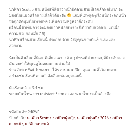
นาฬิกา Scottie สายหนังแท้สีขาว หน้าปัดลายสวยมีเอกลักษณ์มาก จะ
มองเป็นแมวหรือลายเสือก็ได้นะจ๊ะ
แถมพิเศษสุดๆเรือนนี้กระจกหน้า
ปัดถูกตัดมุมเป็นทรงเพชรเพิ่มความหรูหราอีกระดับ
(เรือนนี้ตัวเข็มอาจจะมองยากหน่อยเพราะสีเดียวกับลวดลาย แต่เพื่อ
ความสวยยอมมั้ย อิอิ)
นาฬิกาเรือนสวยเรือนนี้ ประกอบด้วย วัสดุคุณภาพดี แข็งแรง และ
สวยงาม
นับเป็นตัวเลือกที่ดีเลยทีเดียว เพราะด้วยรูปทรงที่สวยงามดูดีมีระดับของ
มัน จะทำให้คุณดูโดดเด่นยามสวมใส่
ร้าน Zinice Watch ของเรา ได้รวบรวมนาฬิกาคุณภาพดีไว้มากมาย
อย่างเช่นเรือนที่ท่านกำลังเลือกชมอยู่ขณะนี้
ตัวเรือนกว้าง: 3.4 ซม.
ระบบกันน้ำ: water resistant 3atm ละอองฝน น้ำกระเด็นล้างมือ
รหัสสินค้า:
240WE
ป้ายกำกับ:
นาฬิกา Scottie
,
นาฬิกาผู้หญิง
,
นาฬิกาผู้หญิง 2026
,
นาฬิกา
สายหนัง
,
นาฬิกาแบรนด์