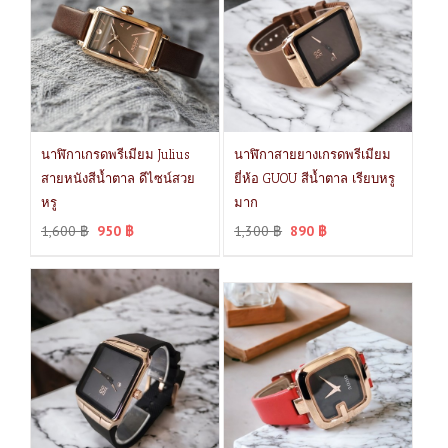
นาฬิกาเกรดพรีเมียม Julius
นาฬิกาสายยางเกรดพรีเมียม
สายหนังสีน้ำตาล ดีไซน์สวย
ยี่ห้อ GUOU สีน้ำตาล เรียบหรู
หรู
มาก
1,600
฿
950
฿
1,300
฿
890
฿