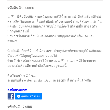
รหัสสินค้า: 248BN
นาฬิกายี่ห้อ Scottie สายหนังคุณภาพดีสีน้ำตาล หน้าปัดสี่เหลี่ยมดีไซน์
คลาสสิคเรียบและหรู พื้นหน้าปัดประดับจุดบอกชั่วโมงที่สวยงามเข้ากัน
และยังแอบแสดงเลขบอกเวลาแบบโรมันเล็กๆไว้ที่ลายพื้น สวยลงตัว
มากๆเลยเรือนนี้
นาฬิกาเรือนสวยเรือนนี้ ประกอบด้วย วัสดุคุณภาพดี แข็งแรง และ
สวยงาม
นับเป็นตัวเลือกที่ดีเลยทีเดียว เพราะด้วยรูปทรงที่สวยงามดูดีมีระดับของ
มัน จะทำให้คุณดูโดดเด่นยามสวมใส่
ร้าน Zinice Watch ของเรา ได้รวบรวมนาฬิกาคุณภาพดีไว้มากมาย
อย่างเช่นเรือนที่ท่านกำลังเลือกชมอยู่ขณะนี้
ตัวเรือนกว้าง: 2.4 ซม.
ระบบกันน้ำ: water resistant 3atm ละอองฝน น้ำกระเด็นล้างมือ
สั่งซื้อผ่านแชท
รหัสสินค้า:
248BN