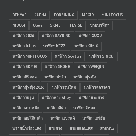
BENYAR
CUENA
FORSINING
MEGIR
MINI FOCUS
NIBOSI
Olevs
SKMEI
TEVISE
ขายนาฬิกา
นาฬิกา 2026
นาฬิกา DAYBIRD
นาฬิกา GUOU
นาฬิกา Julius
นาฬิกา KEZZI
นาฬิกา KIMIO
นาฬิกา MINI FOCUS
นาฬิกา Scottie
นาฬิกา SINObi
นาฬิกา SKMEI
นาฬิกา SKONE
นาฬิกา WEIQIN
นาฬิกาดิจิตอล
นาฬิกาน่ารัก
นาฬิกาผู้หญิง
นาฬิกาผู้หญิง 2026
นาฬิการุ่นใหม่
นาฬิกาลดราคา
นาฬิกาวัยรุ่น
นาฬิกาสาย Alloy
นาฬิกาสายยาง
นาฬิกาสายหนัง
นาฬิกาสีดำ
นาฬิกาสีทอง
นาฬิกาออโต้เมติก
นาฬิกาแบรนด์
นาฬิกาแฟชั่น
พรายน้ำเรืองแสง
สายยาง
สายสแตนเลส
สายหนัง