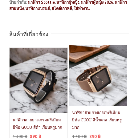
ป้ายกำกับ:
นาฬิกา Scottie
,
นาฬิกาผู้หญิง
,
นาฬิกาผู้หญิง 2026
,
นาฬิกา
สายหนัง
,
นาฬิกาแบรนด์
,
สไตล์เกาหลี
,
ใส่ทำงาน
สินค้าที่เกี่ยวข้อง
นาฬิกาสายยางเกรดพรีเมียม
นาฬิกาสายยางเกรดพรีเมียม
ยี่ห้อ GUOU สีน้ำตาล เรียบหรู
ยี่ห้อ GUOU สีดำ เรียบหรูมาก
มาก
1,300
฿
890
฿
1,300
฿
890
฿