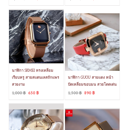
นาฬิกา SKMEI ทรงเหลี่ยม
เรียบหรู สายสแตนเลสถักแพร
นาฬิกา GUOU สายแดง หน้า
สวยงาม
ปัดเหลี่ยมขอบมน สวยโดดเด่น
1,000
฿
650
฿
1,300
฿
890
฿