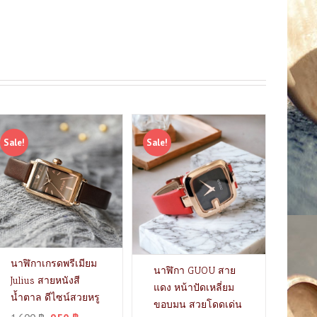
Sale!
Sale!
นาฬิกาเกรดพรีเมียม
นาฬิกา GUOU สาย
Julius สายหนังสี
แดง หน้าปัดเหลี่ยม
น้ำตาล ดีไซน์สวยหรู
ขอบมน สวยโดดเด่น