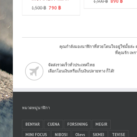
1,300
฿
890
฿
1,500
฿
790
฿
คุณกำลังมองนาฬิกาที่สวยโดนใจอยู่ใช่มั้ยล่ะ ค
ที่คุณรัก เ
จัดส่งรวดเร็วทั่วประเทศไทย
เลือกโอนเงินหรือเก็บเงินปลายทาง ก็ได้!
หมวดหมู่นาฬิกา
BENYAR
CUENA
FORSINING
MEGIR
MINI FOCUS
NIBOSI
Olevs
SKMEI
TEVISE