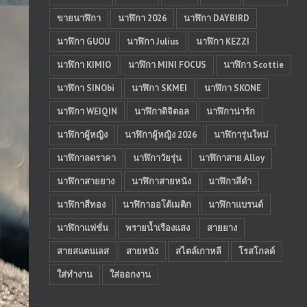
ขายนาฬิกา
นาฬิกา 2026
นาฬิกา DAYBIRD
นาฬิกา GUOU
นาฬิกา Julius
นาฬิกา KEZZI
นาฬิกา KIMIO
นาฬิกา MINI FOCUS
นาฬิกา Scottie
นาฬิกา SINObi
นาฬิกา SKMEI
นาฬิกา SKONE
นาฬิกา WEIQIN
นาฬิกาดิจิตอล
นาฬิกาน่ารัก
นาฬิกาผู้หญิง
นาฬิกาผู้หญิง 2026
นาฬิการุ่นใหม่
นาฬิกาลดราคา
นาฬิกาวัยรุ่น
นาฬิกาสาย Alloy
นาฬิกาสายยาง
นาฬิกาสายหนัง
นาฬิกาสีดำ
นาฬิกาสีทอง
นาฬิกาออโต้เมติก
นาฬิกาแบรนด์
นาฬิกาแฟชั่น
พรายน้ำเรืองแสง
สายยาง
สายสแตนเลส
สายหนัง
สไตล์เกาหลี
โรสโกลด์
ใส่ทำงาน
ใส่ออกงาน