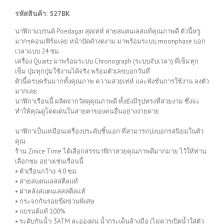
รหัสสินค้า: 527BK
นาฬิกาแบรนด์ Poedagar สุดเท่ห์ สายสแตนเลสแท้คุณภาพดี ตัวนี้หรู
มากๆคอนเฟิร์มเลย หน้าปัดดำงดงาม มาพร้อมระบบ moonphase บอก
เวลาแบบ 24 ชม.
เครื่อง Quartz มาพร้อมระบบ Chronograph (ระบบจับเวลา) ที่เข็มทุก
เข็ม ปุ่มทุกปุ่มใช้งานได้จริง พร้อมตัวเลขบอกวันที่
ตัวนี้ครบครันมากทั้งคุณภาพ ความสวยเท่ห์ และฟังชั่นการใช้งาน ลงตัว
มากเลย
นาฬิกาเรือนนี้ ผลิตจากวัสดุคุณภาพดี ทั้งยังมีรูปทรงที่สวยงาม ซึ่งจะ
ทำให้คุณดูโดดเด่นในสายตาของคนอื่นอย่างง่ายดาย
นาฬิกาเป็นเหมือนเครื่องประดับชิ้นเอก ที่สามารถบ่งบอกรสนิยมในตัว
คุณ
ร้าน Zinice Time ได้เลือกสรรนาฬิกาสวยคุณภาพดีมากมาย ไว้ให้ท่าน
เลือกชม อย่างเช่นเรือนนี้
• ตัวเรือนกว้าง: 4.0 ซม.
• สายสแตนเลสสตีลแท้
• ฝาหลังสแตนเลสสตีลแท้
• กระจกกันรอยขีดข่วนพิเศษ
• แบรนด์แท้ 100%
• ระดับกันน้ำ: 3ATM ละอองฝน น้ำกระเด็นล้างมือ (ไม่ควรเปิดน้ำใส่ตัว