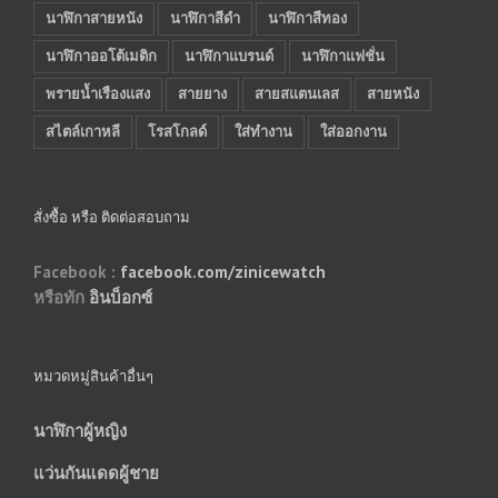
นาฬิกาสายหนัง
นาฬิกาสีดำ
นาฬิกาสีทอง
นาฬิกาออโต้เมติก
นาฬิกาแบรนด์
นาฬิกาแฟชั่น
พรายน้ำเรืองแสง
สายยาง
สายสแตนเลส
สายหนัง
สไตล์เกาหลี
โรสโกลด์
ใส่ทำงาน
ใส่ออกงาน
สั่งซื้อ หรือ ติดต่อสอบถาม
Facebook :
facebook.com/zinicewatch
หรือทัก
อินบ็อกซ์
หมวดหมู่สินค้าอื่นๆ
นาฬิกาผู้หญิง
แว่นกันแดดผู้ชาย