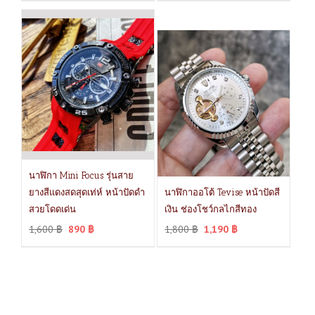
นาฬิกา Mini Focus รุ่นสาย
ยางสีแดงสดสุดเท่ห์ หน้าปัดดำ
นาฬิกาออโต้ Tevise หน้าปัดสี
สวยโดดเด่น
เงิน ช่องโชว์กลไกสีทอง
1,600
฿
890
฿
1,800
฿
1,190
฿