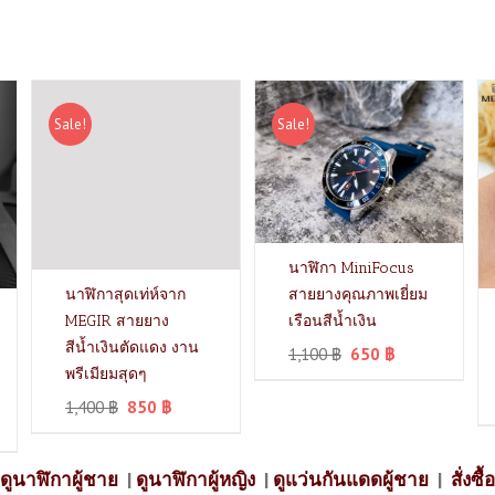
Sale!
Sale!
นาฬิกา MiniFocus
สายยางคุณภาพเยี่ยม
นาฬิกาสุดเท่ห์จาก
เรือนสีน้ำเงิน
MEGIR สายยาง
สีน้ำเงินตัดแดง งาน
1,100
฿
650
฿
พรีเมียมสุดๆ
1,400
฿
850
฿
ดูนาฬิกาผู้ชาย
|
ดูนาฬิกาผู้หญิง
|
ดูแว่นกันแดดผู้ชาย
|
สั่งซื้อ