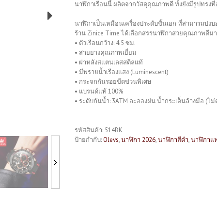
นาฬิกาเรือนนี้ ผลิตจากวัสดุคุณภาพดี ทั้งยังมีรูปทร
นาฬิกาเป็นเหมือนเครื่องประดับชิ้นเอก ที่สามารถบ่
ร้าน Zinice Time ได้เลือกสรรนาฬิกาสวยคุณภาพดีมากม
• ตัวเรือนกว้าง: 4.5 ซม.
• สายยางคุณภาพเยี่ยม
• ฝาหลังสแตนเลสสตีลแท้
• มีพรายน้ำเรืองแสง (Luminescent)
• กระจกกันรอยขีดข่วนพิเศษ
• แบรนด์แท้ 100%
• ระดับกันน้ำ: 3ATM ละอองฝน น้ำกระเด็นล้างมือ (ไม่ค
รหัสสินค้า:
514BK
ป้ายกำกับ:
Olevs
,
นาฬิกา 2026
,
นาฬิกาสีดำ
,
นาฬิกาแฟ