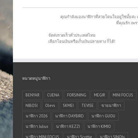
คุณกำลังมองนาฬิกาที่สวยโดนใจอยู่ใช่มั้ยล่ะ 
ที่คุณรัก เ
จัดส่งรวดเร็วทั่วประเทศไทย
เลือกโอนเงินหรือเก็บเงินปลายทาง ก็ได้!
หมวดหมู่นาฬิกา
BENYAR
CUENA
FORSINING
MEGIR
MINI FOCUS
NIBOSI
Olevs
SKMEI
TEVISE
ขายนาฬิกา
นาฬิกา 2026
นาฬิกา DAYBIRD
นาฬิกา GUOU
นาฬิกา Julius
นาฬิกา KEZZI
นาฬิกา KIMIO
นาฬิกา MINI FOCUS
นาฬิกา Scottie
นาฬิกา SINObi