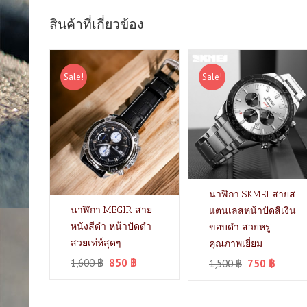
สินค้าที่เกี่ยวข้อง
Sale!
Sale!
นาฬิกา SKMEI สายส
นาฬิกา MEGIR สาย
แตนเลสหน้าปัดสีเงิน
หนังสีดำ หน้าปัดดำ
ขอบดำ สวยหรู
สวยเท่ห์สุดๆ
คุณภาพเยี่ยม
1,600
฿
850
฿
1,500
฿
750
฿