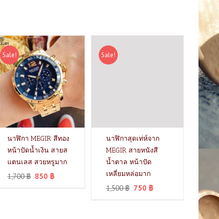
Sale!
Sale!
นาฬิกา MEGIR สีทอง
นาฬิกาสุดเท่ห์จาก
หน้าปัดน้ำเงิน สายส
MEGIR สายหนังสี
แตนเลส สวยหรูมาก
น้ำตาล หน้าปัด
เหลี่ยมหล่อมาก
1,700
฿
850
฿
1,500
฿
750
฿