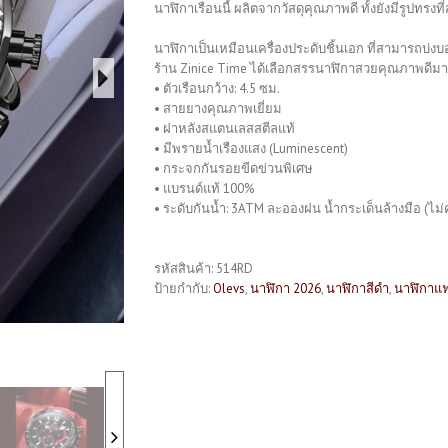
นาฬิกาเรือนนี้ ผลิตจากวัสดุคุณภาพดี ทั้งยังมีรูปทร
นาฬิกาเป็นเหมือนเครื่องประดับชิ้นเอก ที่สามารถบ่
ร้าน Zinice Time ได้เลือกสรรนาฬิกาสวยคุณภาพดีมากม
• ตัวเรือนกว้าง: 4.5 ซม.
• สายยางคุณภาพเยี่ยม
• ฝาหลังสแตนเลสสตีลแท้
• มีพรายน้ำเรืองแสง (Luminescent)
• กระจกกันรอยขีดข่วนพิเศษ
• แบรนด์แท้ 100%
• ระดับกันน้ำ: 3ATM ละอองฝน น้ำกระเด็นล้างมือ (ไม่ค
รหัสสินค้า:
514RD
ป้ายกำกับ:
Olevs
,
นาฬิกา 2026
,
นาฬิกาสีดำ
,
นาฬิกาแฟ