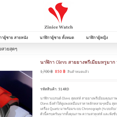
กาผู้ชาย สายหนัง
นาฬิกาผู้ชาย ทั้งหมด
นาฬิกาผู้หญิง
งสวยสุดๆ
นาฬิกา Olevs สายยางพรีเมียมหรูมาก
1,700
฿
850
฿
สินค้าหมดแล้ว
รหัสสินค้า: 514RD
นาฬิกาแบรนด์ Olevs สุดเท่ห์ สายยางพรีเมียมคุณภา
Olevs ยิ่งทำให้ดูแพงเหมือนราคาหลักหลายๆหมื่น สุดจร
เครื่อง Quartz มาพร้อมระบบ Chronograph (ระบบจับเวลา)
ตัวนี้ครบครันมากทั้งคุณภาพ ความสวยเท่ห์ และฟังชั