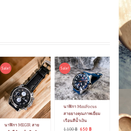
Sale!
Sale!
นาฬิกา MiniFocus
สายยางคุณภาพเยี่ยม
เรือนสีน้ำเงิน
นาฬิกา MEGIR สาย
1,100
฿
650
฿