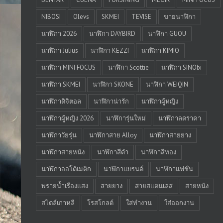
NIBOSI
Olevs
SKMEI
TEVISE
ขายนาฬิกา
นาฬิกา 2026
นาฬิกา DAYBIRD
นาฬิกา GUOU
นาฬิกา Julius
นาฬิกา KEZZI
นาฬิกา KIMIO
นาฬิกา MINI FOCUS
นาฬิกา Scottie
นาฬิกา SINObi
นาฬิกา SKMEI
นาฬิกา SKONE
นาฬิกา WEIQIN
นาฬิกาดิจิตอล
นาฬิกาน่ารัก
นาฬิกาผู้หญิง
นาฬิกาผู้หญิง 2026
นาฬิการุ่นใหม่
นาฬิกาลดราคา
นาฬิกาวัยรุ่น
นาฬิกาสาย Alloy
นาฬิกาสายยาง
นาฬิกาสายหนัง
นาฬิกาสีดำ
นาฬิกาสีทอง
นาฬิกาออโต้เมติก
นาฬิกาแบรนด์
นาฬิกาแฟชั่น
พรายน้ำเรืองแสง
สายยาง
สายสแตนเลส
สายหนัง
สไตล์เกาหลี
โรสโกลด์
ใส่ทำงาน
ใส่ออกงาน