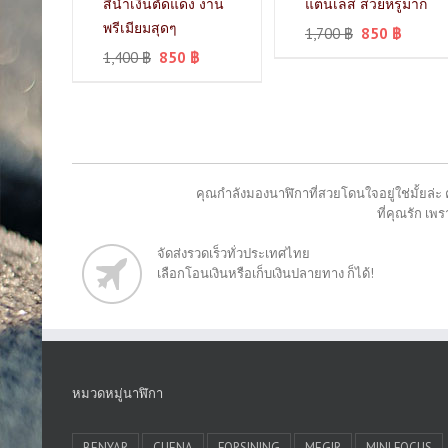
สีน้ำเงินตัดแดง งาน
แตนเลส สวยหรูมาก
พรีเมียมสุดๆ
1,700
฿
850
฿
1,400
฿
850
฿
คุณกำลังมองนาฬิกาที่สวยโดนใจอยู่ใช่มั้ยล่ะ 
ที่คุณรัก เ
จัดส่งรวดเร็วทั่วประเทศไทย
เลือกโอนเงินหรือเก็บเงินปลายทาง ก็ได้!
หมวดหมู่นาฬิกา
BENYAR
CUENA
FORSINING
MEGIR
MINI FOCUS