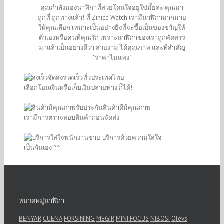
คุณกำลังมองนาฬิกาที่สวยโดนใจอยู่ใช่มั้ยล่ะ คุณมา
ถูกที่ ถูกทางแล้ว! ที่ Zinice Watch เรามีนาฬิกามากมาย
ให้คุณเลือก เหมาะเป็นอย่างยิ่งที่จะซื้อเป็นของขวัญให้
ตัวเองหรือคนที่คุณรัก เพราะนาฬิกาของเราถูกคัดสรร
มาแล้วเป็นอย่างดีว่า สวยงาม ได้คุณภาพ และที่สำคัญ
"ราคาไม่แพง"
จัดส่งรวดเร็วทั่วประเทศไทย
เลือกโอนเงินหรือเก็บเงินปลายทาง ก็ได้!
รับประกันสินค้าดีมีคุณภาพ
เรามีการตรวจสอบสินค้าก่อนจัดส่ง
พนักงานขาย บริการด้วยความใส่ใจ
เป็นกันเอง ^^
หมวดหมู่นาฬิกา
BENYAR
CUENA
FORSINING
MEGIR
MINI FOCUS
NIBOSI
Olevs