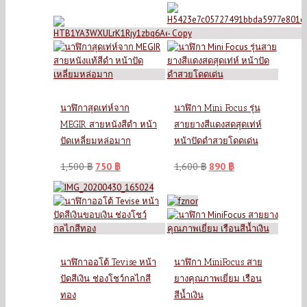
นาฬิกาสุดเท่ห์จาก
นาฬิกา Mini Focus รุ่น
MEGIR สายหนังสีดำ หน้า
สายยางสีแดงสดสุดเท่ห์
ปัดเหลี่ยมหล่อมาก
หน้าปัดดำสวยโดดเด่น
1,500
฿
750
฿
1,600
฿
890
฿
นาฬิกาออโต้ Tevise หน้า
นาฬิกา MiniFocus สาย
ปัดสีเงิน ช่องโชว์กลไกสี
ยางคุณภาพเยี่ยม เรือน
ทอง
สีน้ำเงิน