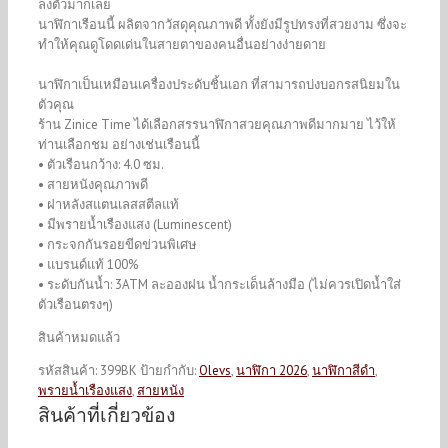
ลงตัวมากเลย
นาฬิกาเรือนนี้ ผลิตจากวัสดุคุณภาพดี ทั้งยังมีรูปทรงที่สวยงาม ซึ่งจะ
ทำให้คุณดูโดดเด่นในสายตาของคนอื่นอย่างง่ายดาย
นาฬิกาเป็นเหมือนเครื่องประดับชิ้นเอก ที่สามารถบ่งบอกรสนิยมใน
ตัวคุณ
ร้าน Zinice Time ได้เลือกสรรนาฬิกาสวยคุณภาพดีมากมาย ไว้ให้
ท่านเลือกชม อย่างเช่นเรือนนี้
• ตัวเรือนกว้าง: 4.0 ซม.
• สายหนังคุณภาพดี
• ฝาหลังสแตนเลสสตีลแท้
• มีพรายน้ำเรืองแสง (Luminescent)
• กระจกกันรอยขีดข่วนพิเศษ
• แบรนด์แท้ 100%
• ระดับกันน้ำ: 3ATM ละอองฝน น้ำกระเด็นล้างมือ (ไม่ควรเปิดน้ำใส่
ตัวเรือนตรงๆ)
สินค้าหมดแล้ว
รหัสสินค้า:
399BK
ป้ายกำกับ:
Olevs
,
นาฬิกา 2026
,
นาฬิกาสีดำ
,
พรายน้ำเรืองแสง
,
สายหนัง
สินค้าที่เกี่ยวข้อง