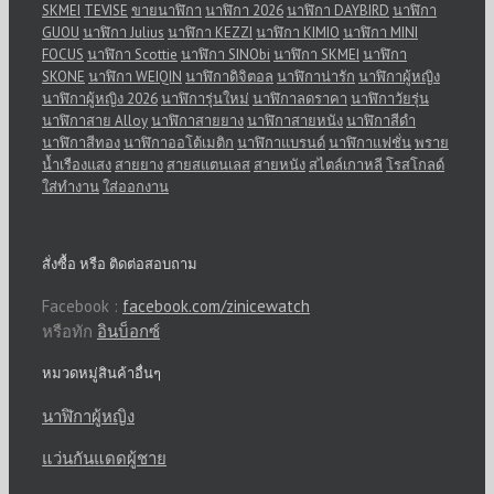
SKMEI
TEVISE
ขายนาฬิกา
นาฬิกา 2026
นาฬิกา DAYBIRD
นาฬิกา
GUOU
นาฬิกา Julius
นาฬิกา KEZZI
นาฬิกา KIMIO
นาฬิกา MINI
FOCUS
นาฬิกา Scottie
นาฬิกา SINObi
นาฬิกา SKMEI
นาฬิกา
SKONE
นาฬิกา WEIQIN
นาฬิกาดิจิตอล
นาฬิกาน่ารัก
นาฬิกาผู้หญิง
นาฬิกาผู้หญิง 2026
นาฬิการุ่นใหม่
นาฬิกาลดราคา
นาฬิกาวัยรุ่น
นาฬิกาสาย Alloy
นาฬิกาสายยาง
นาฬิกาสายหนัง
นาฬิกาสีดำ
นาฬิกาสีทอง
นาฬิกาออโต้เมติก
นาฬิกาแบรนด์
นาฬิกาแฟชั่น
พราย
น้ำเรืองแสง
สายยาง
สายสแตนเลส
สายหนัง
สไตล์เกาหลี
โรสโกลด์
ใส่ทำงาน
ใส่ออกงาน
สั่งซื้อ หรือ ติดต่อสอบถาม
Facebook :
facebook.com/zinicewatch
หรือทัก
อินบ็อกซ์
หมวดหมู่สินค้าอื่นๆ
นาฬิกาผู้หญิง
แว่นกันแดดผู้ชาย