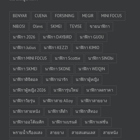
BENYAR
CUENA
FORSINING
MEGIR
MINI FOCUS
NIBOSI
Olevs
SKMEI
TEVISE
ขายนาฬิกา
นาฬิกา 2026
นาฬิกา DAYBIRD
นาฬิกา GUOU
นาฬิกา Julius
นาฬิกา KEZZI
นาฬิกา KIMIO
นาฬิกา MINI FOCUS
นาฬิกา Scottie
นาฬิกา SINObi
นาฬิกา SKMEI
นาฬิกา SKONE
นาฬิกา WEIQIN
นาฬิกาดิจิตอล
นาฬิกาน่ารัก
นาฬิกาผู้หญิง
นาฬิกาผู้หญิง 2026
นาฬิการุ่นใหม่
นาฬิกาลดราคา
นาฬิกาวัยรุ่น
นาฬิกาสาย Alloy
นาฬิกาสายยาง
นาฬิกาสายหนัง
นาฬิกาสีดำ
นาฬิกาสีทอง
นาฬิกาออโต้เมติก
นาฬิกาแบรนด์
นาฬิกาแฟชั่น
พรายน้ำเรืองแสง
สายยาง
สายสแตนเลส
สายหนัง