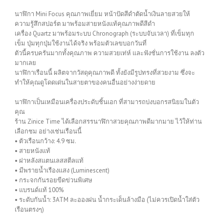
นาฬิกา Mini Focus คุณภาพเยี่ยม หน้าปัดสีดำตัดน้ำเงินลายสวยให้
ความรู้สึกสปอร์ต มาพร้อมสายหนังแท้คุณภาพดีสีดำ
เครื่อง Quartz มาพร้อมระบบ Chronograph (ระบบจับเวลา) ที่เข็มทุก
เข็ม ปุ่มทุกปุ่มใช้งานได้จริง พร้อมตัวเลขบอกวันที่
ตัวนี้ครบครันมากทั้งคุณภาพ ความสวยเท่ห์ และฟังชั่นการใช้งาน ลงตัว
มากเลย
นาฬิกาเรือนนี้ ผลิตจากวัสดุคุณภาพดี ทั้งยังมีรูปทรงที่สวยงาม ซึ่งจะ
ทำให้คุณดูโดดเด่นในสายตาของคนอื่นอย่างง่ายดาย
นาฬิกาเป็นเหมือนเครื่องประดับชิ้นเอก ที่สามารถบ่งบอกรสนิยมในตัว
คุณ
ร้าน Zinice Time ได้เลือกสรรนาฬิกาสวยคุณภาพดีมากมาย ไว้ให้ท่าน
เลือกชม อย่างเช่นเรือนนี้
• ตัวเรือนกว้าง: 4.9 ซม.
• สายหนังแท้
• ฝาหลังสแตนเลสสตีลแท้
• มีพรายน้ำเรืองแสง (Luminescent)
• กระจกกันรอยขีดข่วนพิเศษ
• แบรนด์แท้ 100%
• ระดับกันน้ำ: 3ATM ละอองฝน น้ำกระเด็นล้างมือ (ไม่ควรเปิดน้ำใส่ตัว
เรือนตรงๆ)