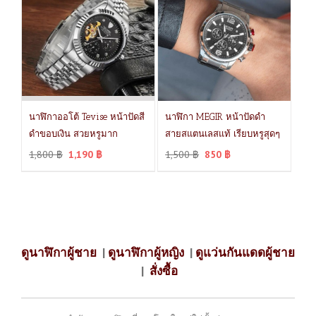
นาฬิกาออโต้ Tevise หน้าปัดสี
นาฬิกา MEGIR หน้าปัดดำ
ดำขอบเงิน สวยหรูมาก
สายสแตนเลสแท้ เรียบหรูสุดๆ
1,800
฿
1,190
฿
1,500
฿
850
฿
ดูนาฬิกาผู้ชาย
|
ดูนาฬิกาผู้หญิง
|
ดูแว่นกันแดดผู้ชาย
|
สั่งซื้อ