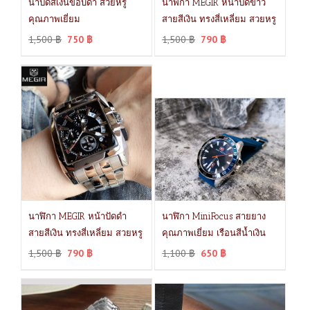
น้าปัดสีเงินขอบดำ สวยหรู
นาฬิกา MEGIR หน้าปัดขาว
คุณภาพเยี่ยม
สายสีเงิน ทรงสี่เหลี่ยม สวยหรู
1,500
฿
750
฿
1,500
฿
790
฿
นาฬิกา MEGIR หน้าปัดดำ
นาฬิกา MiniFocus สายยาง
สายสีเงิน ทรงสี่เหลี่ยม สวยหรู
คุณภาพเยี่ยม เรือนสีน้ำเงิน
1,500
฿
790
฿
1,100
฿
650
฿