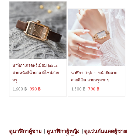
นาฬิกาเกรดพรีเมียม Julius
สายหนังสีน้ำตาล ดีไซน์สวย
นาฬิกา Daybird หน้าปัดลาย
หรู
สวยสีเงิน สวยหรูมากๆ
1,600
฿
950
฿
1,300
฿
790
฿
ดูนาฬิกาผู้ชาย
|
ดูนาฬิกาผู้หญิง
|
ดูแว่นกันแดดผู้ชาย