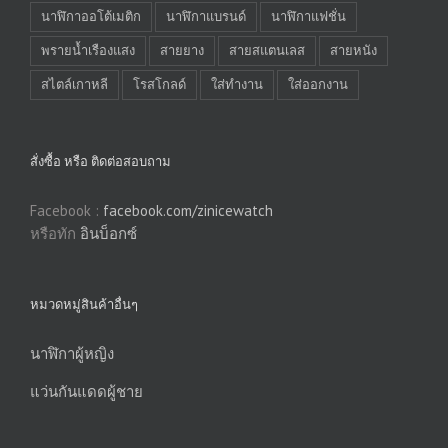
นาฬิกาออโต้เมติก
นาฬิกาแบรนด์
นาฬิกาแฟชั่น
พรายน้ำเรืองแสง
สายยาง
สายสแตนเลส
สายหนัง
สไตล์เกาหลี
โรสโกลด์
ใส่ทำงาน
ใส่ออกงาน
สั่งซื้อ หรือ ติดต่อสอบถาม
Facebook :
facebook.com/zinicewatch
หรือทัก
อินบ็อกซ์
หมวดหมู่สินค้าอื่นๆ
นาฬิกาผู้หญิง
แว่นกันแดดผู้ชาย