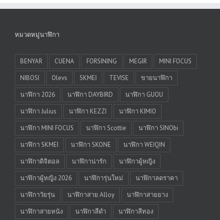
หมวดหมู่นาฬิกา
BENYAR
CUENA
FORSINING
MEGIR
MINI FOCUS
NIBOSI
Olevs
SKMEI
TEVISE
ขายนาฬิกา
นาฬิกา 2026
นาฬิกา DAYBIRD
นาฬิกา GUOU
นาฬิกา Julius
นาฬิกา KEZZI
นาฬิกา KIMIO
นาฬิกา MINI FOCUS
นาฬิกา Scottie
นาฬิกา SINObi
นาฬิกา SKMEI
นาฬิกา SKONE
นาฬิกา WEIQIN
นาฬิกาดิจิตอล
นาฬิกาน่ารัก
นาฬิกาผู้หญิง
นาฬิกาผู้หญิง 2026
นาฬิการุ่นใหม่
นาฬิกาลดราคา
นาฬิกาวัยรุ่น
นาฬิกาสาย Alloy
นาฬิกาสายยาง
นาฬิกาสายหนัง
นาฬิกาสีดำ
นาฬิกาสีทอง