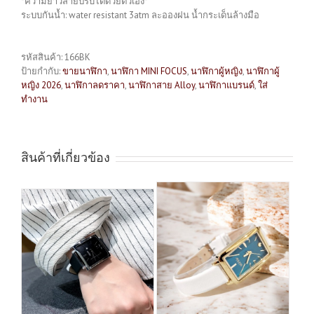
*ความยาวสายปรับได้ด้วยตัวเอง*
ระบบกันน้ำ: water resistant 3atm ละอองฝน น้ำกระเด็นล้างมือ
รหัสสินค้า:
166BK
ป้ายกำกับ:
ขายนาฬิกา
,
นาฬิกา MINI FOCUS
,
นาฬิกาผู้หญิง
,
นาฬิกาผู้
หญิง 2026
,
นาฬิกาลดราคา
,
นาฬิกาสาย Alloy
,
นาฬิกาแบรนด์
,
ใส่
ทำงาน
สินค้าที่เกี่ยวข้อง