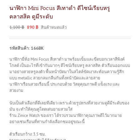
นาฬิกา Mini Focus สีเทาดำ ดีไซน์เรียบหรู
คลาสสิค ดูมีระดับ
1,100
฿
890
฿
สินค้าหมดแล้ว
รหัสสินค้า: 166BK
นาฬิกายี่ห้อ Mini Focus สีเทาดำ มาพร้อมเข็มและขีดบอกเวลาสีพิงค์
โกลด์ เป็นอะไรที่เข้ากันมากๆ ดีไซน์เรียบหรู คลาสสิค ตัวเรือนออกแบบ
มาอย่างสวยหรูลงตัว พื้นหน้าปัดมาในสไตล์ขัดเงาสะท้อนความรู้สึก
แบบ metallic สวยกลมกลืนกันทั้งหน้าปัดและลายสาย
นาฬิกาเรือนสวยเรือนนี้ ประกอบด้วย วัสดุคุณภาพดี แข็งแรง และ
สวยงาม
นับเป็นตัวเลือกที่ดีเลยทีเดียว เพราะด้วยรูปทรงที่สวยงามดูดีมีระดับของ
มัน จะทำให้คุณดูโดดเด่นยามสวมใส่
ร้าน Zinice Watch ของเรา ได้รวบรวมนาฬิกาคุณภาพดีไว้มากมาย
อย่างเช่นเรือนที่ท่านกำลังเลือกชมอยู่ขณะนี้
ตัวเรือนกว้าง: 3.5 ซม.