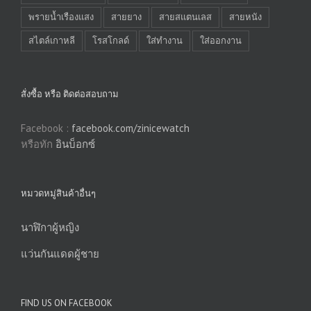
พรายน้ำเรืองแสง
สายยาง
สายสแตนเลส
สายหนัง
สไตล์เกาหลี
โรสโกลด์
ใส่ทำงาน
ใส่ออกงาน
สั่งซื้อ หรือ ติดต่อสอบถาม
Facebook :
facebook.com/zinicewatch
หรือทัก
อินบ็อกซ์
หมวดหมู่สินค้าอื่นๆ
นาฬิกาผู้หญิง
แว่นกันแดดผู้ชาย
FIND US ON FACEBOOK