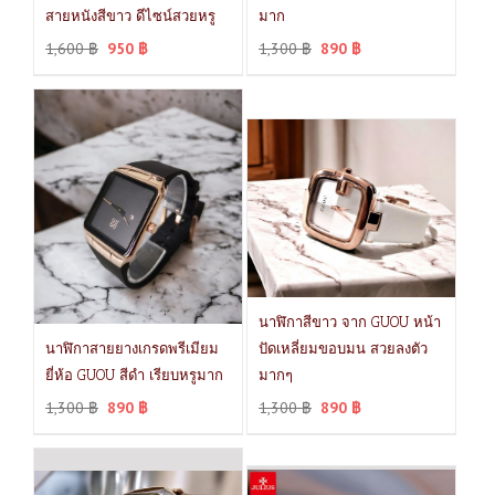
สายหนังสีขาว ดีไซน์สวยหรู
มาก
1,600
฿
950
฿
1,300
฿
890
฿
นาฬิกาสีขาว จาก GUOU หน้า
นาฬิกาสายยางเกรดพรีเมียม
ปัดเหลี่ยมขอบมน สวยลงตัว
ยี่ห้อ GUOU สีดำ เรียบหรูมาก
มากๆ
1,300
฿
890
฿
1,300
฿
890
฿