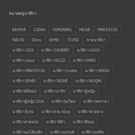
หมวดหมู่นาฬิกา
BENYAR
CUENA
FORSINING
MEGIR
MINI FOCUS
NIBOSI
Olevs
SKMEI
TEVISE
ขายนาฬิกา
นาฬิกา 2026
นาฬิกา DAYBIRD
นาฬิกา GUOU
นาฬิกา Julius
นาฬิกา KEZZI
นาฬิกา KIMIO
นาฬิกา MINI FOCUS
นาฬิกา Scottie
นาฬิกา SINObi
นาฬิกา SKMEI
นาฬิกา SKONE
นาฬิกา WEIQIN
นาฬิกาดิจิตอล
นาฬิกาน่ารัก
นาฬิกาผู้หญิง
นาฬิกาผู้หญิง 2026
นาฬิการุ่นใหม่
นาฬิกาลดราคา
นาฬิกาวัยรุ่น
นาฬิกาสาย Alloy
นาฬิกาสายยาง
นาฬิกาสายหนัง
นาฬิกาสีดำ
นาฬิกาสีทอง
นาฬิกาออโต้เมติก
นาฬิกาแบรนด์
นาฬิกาแฟชั่น