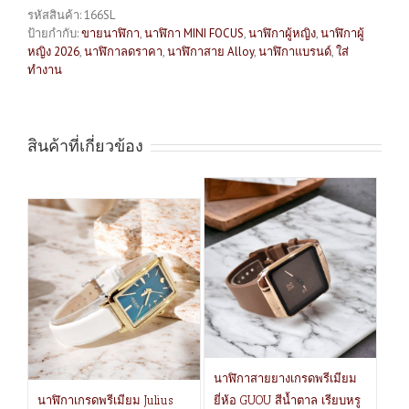
รหัสสินค้า:
166SL
ป้ายกำกับ:
ขายนาฬิกา
,
นาฬิกา MINI FOCUS
,
นาฬิกาผู้หญิง
,
นาฬิกาผู้
หญิง 2026
,
นาฬิกาลดราคา
,
นาฬิกาสาย Alloy
,
นาฬิกาแบรนด์
,
ใส่
ทำงาน
สินค้าที่เกี่ยวข้อง
นาฬิกาสายยางเกรดพรีเมียม
นาฬิกาเกรดพรีเมียม Julius
ยี่ห้อ GUOU สีน้ำตาล เรียบหรู