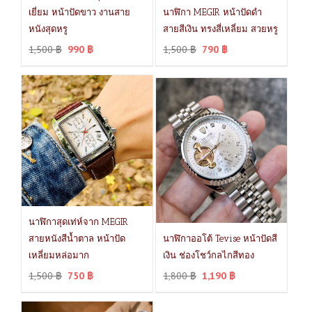
เยี่ยม หน้าปัดขาว งานสาย
นาฬิกา MEGIR หน้าปัดดำ
หนังสุดหรู
สายสีเงิน ทรงสี่เหลี่ยม สวยหรู
1,500
฿
990
฿
1,500
฿
790
฿
นาฬิกาสุดเท่ห์จาก MEGIR
สายหนังสีน้ำตาล หน้าปัด
นาฬิกาออโต้ Tevise หน้าปัดสี
เหลี่ยมหล่อมาก
เงิน ช่องโชว์กลไกสีทอง
1,500
฿
750
฿
1,800
฿
1,190
฿