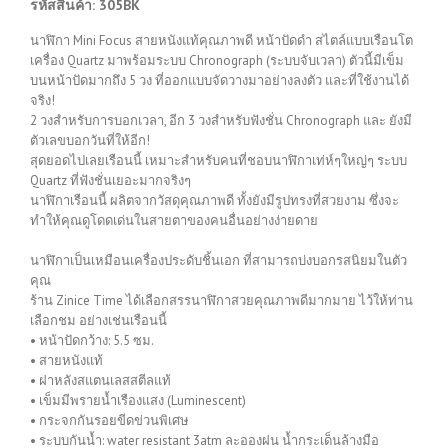
รหัสสินค้า: 305BK
นาฬิกา Mini Focus สายหนังแท้คุณภาพดี หน้าปัดดำ สไตล์แบบเรือนโต
เครื่อง Quartz มาพร้อมระบบ Chronograph (ระบบจับเวลา) ตัวนี้มีเข็ม
บนหน้าปัดมากถึง 5 วง ที่ออกแบบจัดวางมาอย่างลงตัว และที่ใช้งานได้
จริง!
2 วงสำหรับการบอกเวลา, อีก 3 วงสำหรับฟังชั่น Chronograph และ ยังมี
ตัวเลขบอกวันที่ให้อีก!
สุดยอดไปเลยเรือนนี้ เหมาะสำหรับคนที่ชอบนาฬิกาเท่ห์ๆใหญ่ๆ ระบบ
Quartz ที่ฟังชั่นเยอะมากจริงๆ
นาฬิกาเรือนนี้ ผลิตจากวัสดุคุณภาพดี ทั้งยังมีรูปทรงที่สวยงาม ซึ่งจะ
ทำให้คุณดูโดดเด่นในสายตาของคนอื่นอย่างง่ายดาย
นาฬิกาเป็นเหมือนเครื่องประดับชิ้นเอก ที่สามารถบ่งบอกรสนิยมในตัว
คุณ
ร้าน Zinice Time ได้เลือกสรรนาฬิกาสวยคุณภาพดีมากมาย ไว้ให้ท่าน
เลือกชม อย่างเช่นเรือนนี้
• หน้าปัดกว้าง: 5.5 ซม.
• สายหนังแท้
• ฝาหลังสแตนเลสสตีลแท้
• เข็มมีพรายน้ำเรืองแสง (Luminescent)
• กระจกกันรอยขีดข่วนพิเศษ
• ระบบกันน้ำ: water resistant 3atm ละอองฝน น้ำกระเด็นล้างมือ