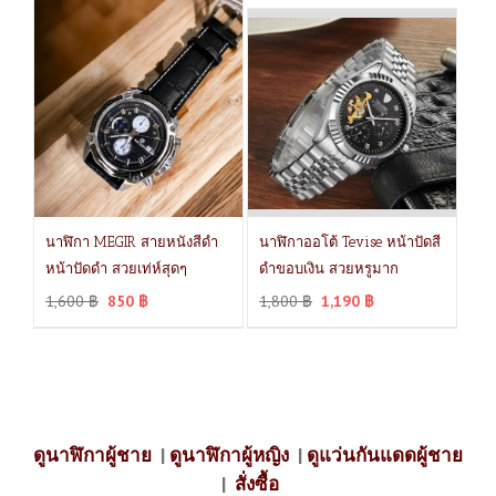
นาฬิกา MEGIR สายหนังสีดำ
นาฬิกาออโต้ Tevise หน้าปัดสี
หน้าปัดดำ สวยเท่ห์สุดๆ
ดำขอบเงิน สวยหรูมาก
1,600
฿
850
฿
1,800
฿
1,190
฿
ดูนาฬิกาผู้ชาย
|
ดูนาฬิกาผู้หญิง
|
ดูแว่นกันแดดผู้ชาย
|
สั่งซื้อ