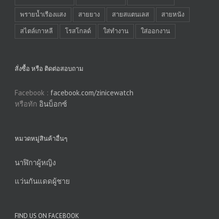
พรายน้ำเรืองแสง
สายยาง
สายสแตนเลส
สายหนัง
สไตล์เกาหลี
โรสโกลด์
ใส่ทำงาน
ใส่ออกงาน
สั่งซื้อ หรือ ติดต่อสอบถาม
Facebook :
facebook.com/zinicewatch
หรือทัก
อินบ็อกซ์
หมวดหมู่สินค้าอื่นๆ
นาฬิกาผู้หญิง
แว่นกันแดดผู้ชาย
FIND US ON FACEBOOK