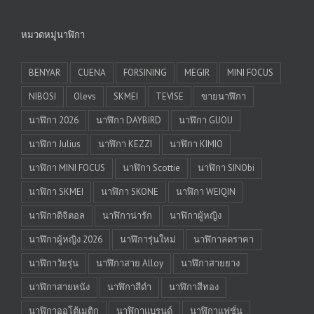
หมวดหมู่นาฬิกา
BENYAR
CUENA
FORSINING
MEGIR
MINI FOCUS
NIBOSI
Olevs
SKMEI
TEVISE
ขายนาฬิกา
นาฬิกา 2026
นาฬิกา DAYBIRD
นาฬิกา GUOU
นาฬิกา Julius
นาฬิกา KEZZI
นาฬิกา KIMIO
นาฬิกา MINI FOCUS
นาฬิกา Scottie
นาฬิกา SINObi
นาฬิกา SKMEI
นาฬิกา SKONE
นาฬิกา WEIQIN
นาฬิกาดิจิตอล
นาฬิกาน่ารัก
นาฬิกาผู้หญิง
นาฬิกาผู้หญิง 2026
นาฬิการุ่นใหม่
นาฬิกาลดราคา
นาฬิกาวัยรุ่น
นาฬิกาสาย Alloy
นาฬิกาสายยาง
นาฬิกาสายหนัง
นาฬิกาสีดำ
นาฬิกาสีทอง
นาฬิกาออโต้เมติก
นาฬิกาแบรนด์
นาฬิกาแฟชั่น