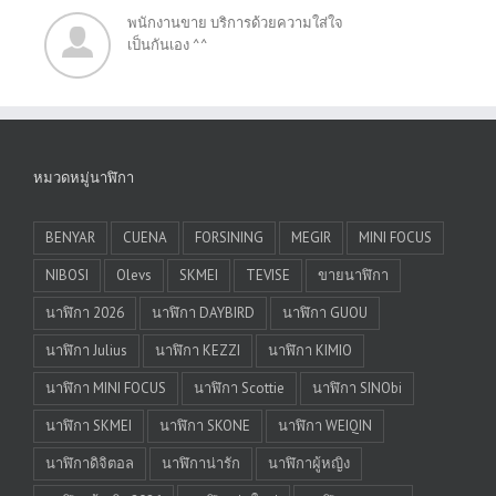
พนักงานขาย บริการด้วยความใส่ใจ
เป็นกันเอง ^^
หมวดหมู่นาฬิกา
BENYAR
CUENA
FORSINING
MEGIR
MINI FOCUS
NIBOSI
Olevs
SKMEI
TEVISE
ขายนาฬิกา
นาฬิกา 2026
นาฬิกา DAYBIRD
นาฬิกา GUOU
นาฬิกา Julius
นาฬิกา KEZZI
นาฬิกา KIMIO
นาฬิกา MINI FOCUS
นาฬิกา Scottie
นาฬิกา SINObi
นาฬิกา SKMEI
นาฬิกา SKONE
นาฬิกา WEIQIN
นาฬิกาดิจิตอล
นาฬิกาน่ารัก
นาฬิกาผู้หญิง