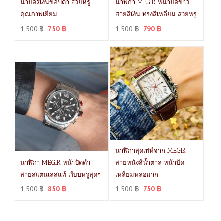
น้าปัดสีเงินขอบดำ สวยหรู
นาฬิกา MEGIR หน้าปัดขาว
คุณภาพเยี่ยม
สายสีเงิน ทรงสี่เหลี่ยม สวยหรู
1,500
฿
750
฿
1,500
฿
790
฿
นาฬิกาสุดเท่ห์จาก MEGIR
นาฬิกา MEGIR หน้าปัดดำ
สายหนังสีน้ำตาล หน้าปัด
สายสแตนเลสแท้ เรียบหรูสุดๆ
เหลี่ยมหล่อมาก
1,500
฿
850
฿
1,500
฿
750
฿