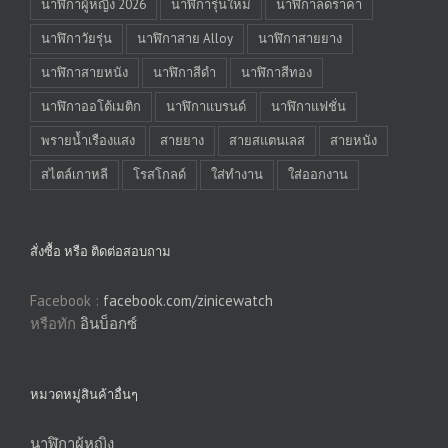
นาฬิกาผู้หญิง 2026
นาฬิการุ่นใหม่
นาฬิกาลดราคา
นาฬิกาวัยรุ่น
นาฬิกาสาย Alloy
นาฬิกาสายยาง
นาฬิกาสายหนัง
นาฬิกาสีดำ
นาฬิกาสีทอง
นาฬิกาออโต้เมติก
นาฬิกาแบรนด์
นาฬิกาแฟชั่น
พรายน้ำเรืองแสง
สายยาง
สายสแตนเลส
สายหนัง
สไตล์เกาหลี
โรสโกลด์
ใส่ทำงาน
ใส่ออกงาน
สั่งซื้อ หรือ ติดต่อสอบถาม
Facebook :
facebook.com/zinicewatch
หรือทัก
อินบ็อกซ์
หมวดหมู่สินค้าอื่นๆ
นาฬิกาผู้หญิง