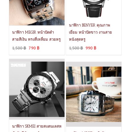
นาฬิกา BENYER คุณภาพ
นาฬิกา MEGIR หน้าปัดดำ
เยี่ยม หน้าปัดขาว งานสาย
สายสีเงิน ทรงสี่เหลี่ยม สวยหรู
หนังสุดหรู
1,500
฿
790
฿
1,500
฿
990
฿
นาฬิกา SKMEI สายสแตนเลสห