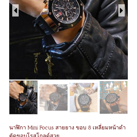
นาฬิกา Mini Focus สายยาง ขอบ 8 เหลี่ยมหน้าดำ
ตัดขอบโรสโกลด์สวย