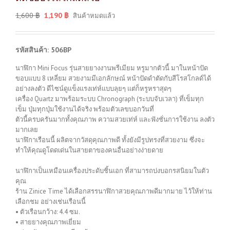
1,600
฿
1,190
฿
สินค้าหมดแล้ว
รหัสสินค้า: 506BP
นาฬิกา Mini Focus รุ่นสายยางงานพรีเมียม หรูมากตัวนี้ มาในหน้าปัด
ขอบแบบ 8 เหลี่ยม สวยงามมีเอกลักษณ์ หน้าปัดดำตัดกับสีโรสโกลด์ได้
อย่างลงตัว ดีไซน์ดูแข็งแรงเท่ห์แบบลุยๆ แต่ก็หรูหราสุดๆ
เครื่อง Quartz มาพร้อมระบบ Chronograph (ระบบจับเวลา) ที่เข็มทุก
เข็ม ปุ่มทุกปุ่มใช้งานได้จริง พร้อมตัวเลขบอกวันที่
ตัวนี้ครบครันมากทั้งคุณภาพ ความสวยเท่ห์ และฟังชั่นการใช้งาน ลงตัว
มากเลย
นาฬิกาเรือนนี้ ผลิตจากวัสดุคุณภาพดี ทั้งยังมีรูปทรงที่สวยงาม ซึ่งจะ
ทำให้คุณดูโดดเด่นในสายตาของคนอื่นอย่างง่ายดาย
นาฬิกาเป็นเหมือนเครื่องประดับชิ้นเอก ที่สามารถบ่งบอกรสนิยมในตัว
คุณ
ร้าน Zinice Time ได้เลือกสรรนาฬิกาสวยคุณภาพดีมากมาย ไว้ให้ท่าน
เลือกชม อย่างเช่นเรือนนี้
• ตัวเรือนกว้าง: 4.4 ซม.
• สายยางคุณภาพเยี่ยม