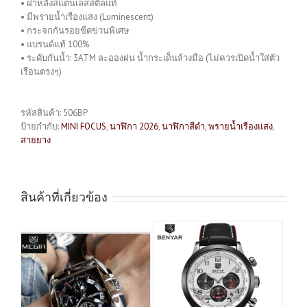
• ฝาหลังสแตนเลสสตีลแท้
• มีพรายน้ำเรืองแสง (Luminescent)
• กระจกกันรอยขีดข่วนพิเศษ
• แบรนด์แท้ 100%
• ระดับกันน้ำ: 3ATM ละอองฝน น้ำกระเด็นล้างมือ (ไม่ควรเปิดน้ำใส่ตัว
เรือนตรงๆ)
รหัสสินค้า:
506BP
ป้ายกำกับ:
MINI FOCUS
,
นาฬิกา 2026
,
นาฬิกาสีดำ
,
พรายน้ำเรืองแสง
,
สายยาง
สินค้าที่เกี่ยวข้อง