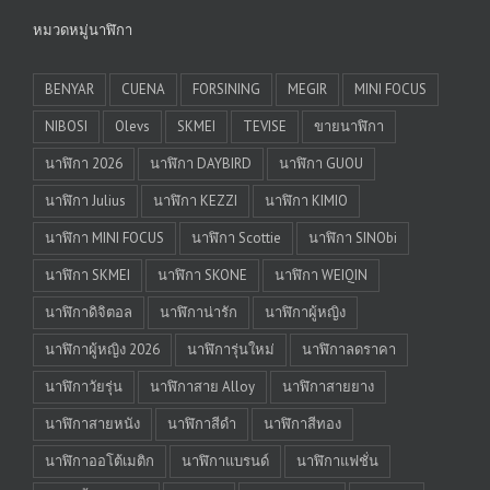
หมวดหมู่นาฬิกา
BENYAR
CUENA
FORSINING
MEGIR
MINI FOCUS
NIBOSI
Olevs
SKMEI
TEVISE
ขายนาฬิกา
นาฬิกา 2026
นาฬิกา DAYBIRD
นาฬิกา GUOU
นาฬิกา Julius
นาฬิกา KEZZI
นาฬิกา KIMIO
นาฬิกา MINI FOCUS
นาฬิกา Scottie
นาฬิกา SINObi
นาฬิกา SKMEI
นาฬิกา SKONE
นาฬิกา WEIQIN
นาฬิกาดิจิตอล
นาฬิกาน่ารัก
นาฬิกาผู้หญิง
นาฬิกาผู้หญิง 2026
นาฬิการุ่นใหม่
นาฬิกาลดราคา
นาฬิกาวัยรุ่น
นาฬิกาสาย Alloy
นาฬิกาสายยาง
นาฬิกาสายหนัง
นาฬิกาสีดำ
นาฬิกาสีทอง
นาฬิกาออโต้เมติก
นาฬิกาแบรนด์
นาฬิกาแฟชั่น