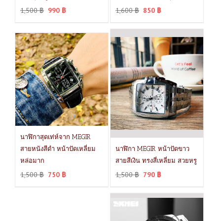
1,500
฿
990
฿
1,600
฿
850
฿
นาฬิกาสุดเท่ห์จาก MEGIR
สายหนังสีดำ หน้าปัดเหลี่ยม
นาฬิกา MEGIR หน้าปัดขาว
หล่อมาก
สายสีเงิน ทรงสี่เหลี่ยม สวยหรู
1,500
฿
750
฿
1,500
฿
790
฿