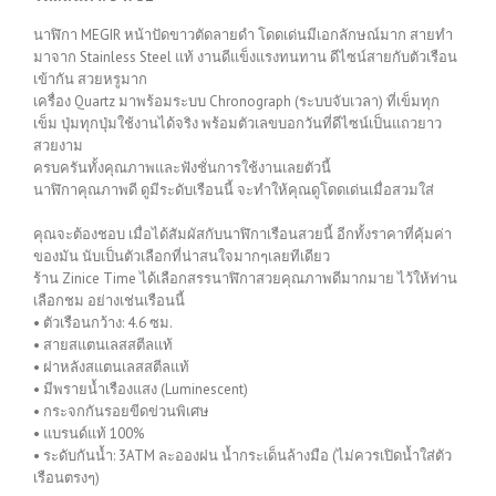
นาฬิกา MEGIR หน้าปัดขาวตัดลายดำ โดดเด่นมีเอกลักษณ์มาก สายทำ
มาจาก Stainless Steel แท้ งานดีแข็งแรงทนทาน ดีไซน์สายกับตัวเรือน
เข้ากัน สวยหรูมาก
เครื่อง Quartz มาพร้อมระบบ Chronograph (ระบบจับเวลา) ที่เข็มทุก
เข็ม ปุ่มทุกปุ่มใช้งานได้จริง พร้อมตัวเลขบอกวันที่ดีไซน์เป็นแถวยาว
สวยงาม
ครบครันทั้งคุณภาพและฟังชั่นการใช้งานเลยตัวนี้
นาฬิกาคุณภาพดี ดูมีระดับเรือนนี้ จะทำให้คุณดูโดดเด่นเมื่อสวมใส่
คุณจะต้องชอบ เมื่อได้สัมผัสกับนาฬิกาเรือนสวยนี้ อีกทั้งราคาที่คุ้มค่า
ของมัน นับเป็นตัวเลือกที่น่าสนใจมากๆเลยทีเดียว
ร้าน Zinice Time ได้เลือกสรรนาฬิกาสวยคุณภาพดีมากมาย ไว้ให้ท่าน
เลือกชม อย่างเช่นเรือนนี้
• ตัวเรือนกว้าง: 4.6 ซม.
• สายสแตนเลสสตีลแท้
• ฝาหลังสแตนเลสสตีลแท้
• มีพรายน้ำเรืองแสง (Luminescent)
• กระจกกันรอยขีดข่วนพิเศษ
• แบรนด์แท้ 100%
• ระดับกันน้ำ: 3ATM ละอองฝน น้ำกระเด็นล้างมือ (ไม่ควรเปิดน้ำใส่ตัว
เรือนตรงๆ)