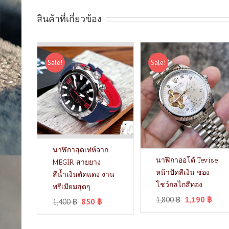
สินค้าที่เกี่ยวข้อง
Sale!
Sale!
นาฬิกาสุดเท่ห์จาก
นาฬิกาออโต้ Tevise
MEGIR สายยาง
หน้าปัดสีเงิน ช่อง
สีน้ำเงินตัดแดง งาน
โชว์กลไกสีทอง
พรีเมียมสุดๆ
1,800
฿
1,190
฿
1,400
฿
850
฿