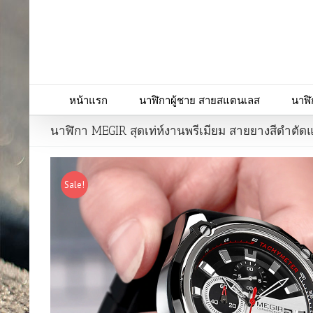
หน้าแรก
นาฬิกาผู้ชาย สายสแตนเลส
นาฬิ
นาฬิกา MEGIR สุดเท่ห์งานพรีเมียม สายยางสีดำตัด
Sale!