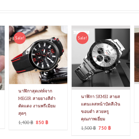
Sale!
Sale!
นาฬิกาสุดเท่ห์จาก
นาฬิกา SKMEI สายส
MEGIR สายยางสีดำ
แตนเลสหน้าปัดสีเงิน
ตัดแดง งานพรีเมียม
ขอบดำ สวยหรู
สุดๆ
คุณภาพเยี่ยม
1,400
฿
850
฿
1,500
฿
750
฿