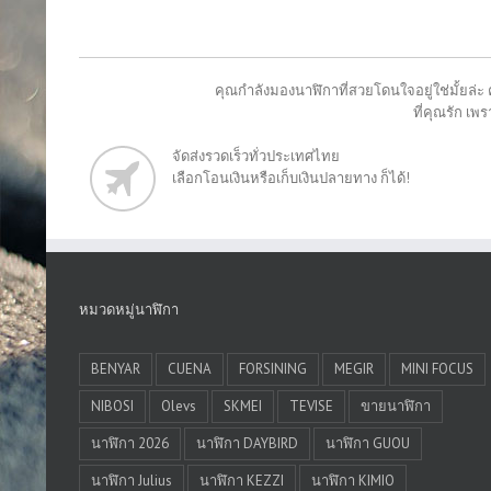
คุณกำลังมองนาฬิกาที่สวยโดนใจอยู่ใช่มั้ยล่ะ 
ที่คุณรัก เ
จัดส่งรวดเร็วทั่วประเทศไทย
เลือกโอนเงินหรือเก็บเงินปลายทาง ก็ได้!
หมวดหมู่นาฬิกา
BENYAR
CUENA
FORSINING
MEGIR
MINI FOCUS
NIBOSI
Olevs
SKMEI
TEVISE
ขายนาฬิกา
นาฬิกา 2026
นาฬิกา DAYBIRD
นาฬิกา GUOU
นาฬิกา Julius
นาฬิกา KEZZI
นาฬิกา KIMIO