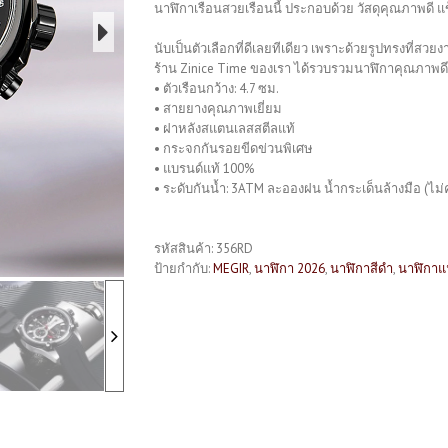
นาฬิกาเรือนสวยเรือนนี้ ประกอบด้วย วัสดุคุณภาพดี 
นับเป็นตัวเลือกที่ดีเลยทีเดียว เพราะด้วยรูปทรงที่ส
ร้าน Zinice Time ของเรา ได้รวบรวมนาฬิกาคุณภาพดีไว
• ตัวเรือนกว้าง: 4.7 ซม.
• สายยางคุณภาพเยี่ยม
• ฝาหลังสแตนเลสสตีลแท้
• กระจกกันรอยขีดข่วนพิเศษ
• แบรนด์แท้ 100%
• ระดับกันน้ำ: 3ATM ละอองฝน น้ำกระเด็นล้างมือ (ไม่ค
รหัสสินค้า:
356RD
ป้ายกำกับ:
MEGIR
,
นาฬิกา 2026
,
นาฬิกาสีดำ
,
นาฬิกาแฟ