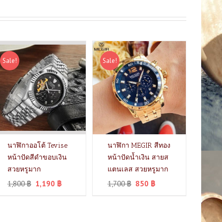
Sale!
Sale!
นาฬิกาออโต้ Tevise
นาฬิกา MEGIR สีทอง
หน้าปัดสีดำขอบเงิน
หน้าปัดน้ำเงิน สายส
สวยหรูมาก
แตนเลส สวยหรูมาก
1,800
฿
1,190
฿
1,700
฿
850
฿