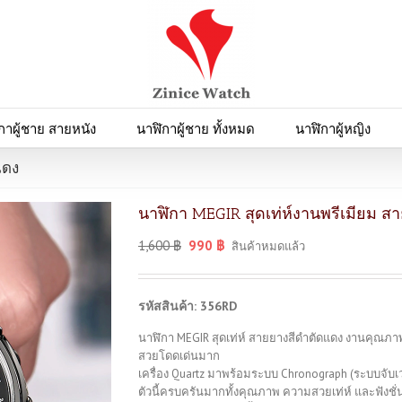
กาผู้ชาย สายหนัง
นาฬิกาผู้ชาย ทั้งหมด
นาฬิกาผู้หญิง
แดง
นาฬิกา MEGIR สุดเท่ห์งานพรีเมียม ส
1,600
฿
990
฿
สินค้าหมดแล้ว
รหัสสินค้า: 356RD
นาฬิกา MEGIR สุดเท่ห์ สายยางสีดำตัดแดง งานคุณภา
สวยโดดเด่นมาก
เครื่อง Quartz มาพร้อมระบบ Chronograph (ระบบจับเวลา)
ตัวนี้ครบครันมากทั้งคุณภาพ ความสวยเท่ห์ และฟังชั