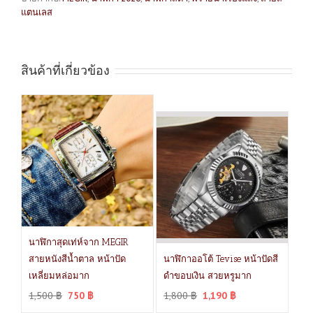
แตนเลส
สินค้าที่เกี่ยวข้อง
นาฬิกาสุดเท่ห์จาก MEGIR
สายหนังสีน้ำตาล หน้าปัด
นาฬิกาออโต้ Tevise หน้าปัดสี
เหลี่ยมหล่อมาก
ดำขอบเงิน สวยหรูมาก
1,500
฿
750
฿
1,800
฿
1,190
฿