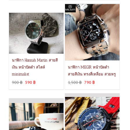
นาฬิกา Hannah Martin สายสี
เงิน หน้าปัดดำ สไตล์
นาฬิกา MEGIR หน้าปัดดำ
minimalist
สายสีเงิน ทรงสี่เหลี่ยม สวยหรู
900
฿
590
฿
1,500
฿
790
฿