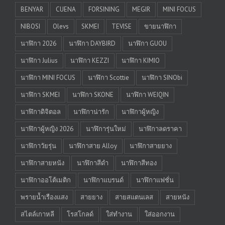
BENYAR
CUENA
FORSINING
MEGIR
MINI FOCUS
NIBOSI
Olevs
SKMEI
TEVISE
ขายนาฬิกา
นาฬิกา 2026
นาฬิกา DAYBIRD
นาฬิกา GUOU
นาฬิกา Julius
นาฬิกา KEZZI
นาฬิกา KIMIO
นาฬิกา MINI FOCUS
นาฬิกา Scottie
นาฬิกา SINObi
นาฬิกา SKMEI
นาฬิกา SKONE
นาฬิกา WEIQIN
นาฬิกาดิจิตอล
นาฬิกาน่ารัก
นาฬิกาผู้หญิง
นาฬิกาผู้หญิง 2026
นาฬิการุ่นใหม่
นาฬิกาลดราคา
นาฬิกาวัยรุ่น
นาฬิกาสาย Alloy
นาฬิกาสายยาง
นาฬิกาสายหนัง
นาฬิกาสีดำ
นาฬิกาสีทอง
นาฬิกาออโต้เมติก
นาฬิกาแบรนด์
นาฬิกาแฟชั่น
พรายน้ำเรืองแสง
สายยาง
สายสแตนเลส
สายหนัง
สไตล์เกาหลี
โรสโกลด์
ใส่ทำงาน
ใส่ออกงาน