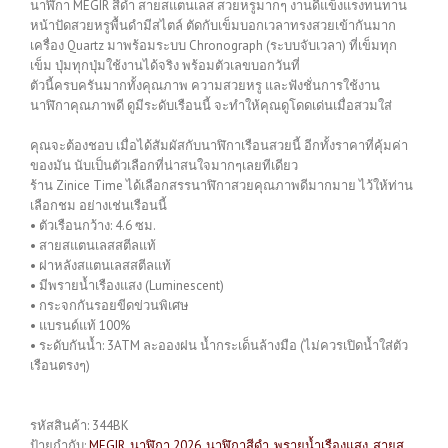
นาฬิกา MEGIR สีดำ สายสแตนเลส สวยหรูมากๆ งานดีแข็งแรงทนทาน
หน้าปัดสวยหรูพื้นดำมีสไตล์ ตัดกับเข็มบอกเวลาทรงสวยเข้ากันมาก
เครื่อง Quartz มาพร้อมระบบ Chronograph (ระบบจับเวลา) ที่เข็มทุก
เข็ม ปุ่มทุกปุ่มใช้งานได้จริง พร้อมตัวเลขบอกวันที่
ตัวนี้ครบครันมากทั้งคุณภาพ ความสวยหรู และฟังชั่นการใช้งาน
นาฬิกาคุณภาพดี ดูมีระดับเรือนนี้ จะทำให้คุณดูโดดเด่นเมื่อสวมใส่
คุณจะต้องชอบ เมื่อได้สัมผัสกับนาฬิกาเรือนสวยนี้ อีกทั้งราคาที่คุ้มค่า
ของมัน นับเป็นตัวเลือกที่น่าสนใจมากๆเลยทีเดียว
ร้าน Zinice Time ได้เลือกสรรนาฬิกาสวยคุณภาพดีมากมาย ไว้ให้ท่าน
เลือกชม อย่างเช่นเรือนนี้
• ตัวเรือนกว้าง: 4.6 ซม.
• สายสแตนเลสสตีลแท้
• ฝาหลังสแตนเลสสตีลแท้
• มีพรายน้ำเรืองแสง (Luminescent)
• กระจกกันรอยขีดข่วนพิเศษ
• แบรนด์แท้ 100%
• ระดับกันน้ำ: 3ATM ละอองฝน น้ำกระเด็นล้างมือ (ไม่ควรเปิดน้ำใส่ตัว
เรือนตรงๆ)
รหัสสินค้า:
344BK
ป้ายกำกับ:
MEGIR
,
นาฬิกา 2026
,
นาฬิกาสีดำ
,
พรายน้ำเรืองแสง
,
สายส