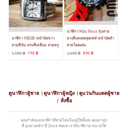
นาฬิกา Mini Focus รุ่นสาย
นาฬิกา MEGIR หน้าปัดขาว
ยางสีแดงสดสุดเท่ห์ หน้าปัดดำ
สายสีเงิน ทรงสี่เหลี่ยม สวยหรู
สวยโดดเด่น
1,500
฿
790
฿
1,600
฿
890
฿
ดูนาฬิกาผู้ชาย
|
ดูนาฬิกาผู้หญิง
|
ดูแว่นกันแดดผู้ชาย
|
สั่งซื้อ
คุณกำลังมองนาฬิกาที่สวยโดนใจอยู่ใช่มั้ยล่ะ คุณมาถูก
ที่ ถูกทางแล้ว! ที่ Zinice Watch เรามีนาฬิกามากมายให้