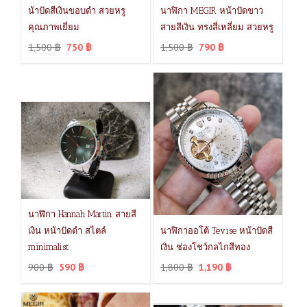
น้าปัดสีเงินขอบดำ สวยหรู
นาฬิกา MEGIR หน้าปัดขาว
คุณภาพเยี่ยม
สายสีเงิน ทรงสี่เหลี่ยม สวยหรู
1,500
฿
750
฿
1,500
฿
790
฿
นาฬิกา Hannah Martin สายสี
เงิน หน้าปัดดำ สไตล์
นาฬิกาออโต้ Tevise หน้าปัดสี
minimalist
เงิน ช่องโชว์กลไกสีทอง
900
฿
590
฿
1,800
฿
1,190
฿