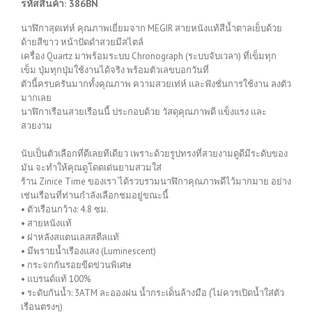
รหัสสินค้า: 386BN
นาฬิกาสุดเท่ห์ คุณภาพเยี่ยมจาก MEGIR สายหนังแท้สีน้ำตาลเย็บด้วย
ด้ายสีขาว หน้าปัดดำสวยมีสไตล์
เครื่อง Quartz มาพร้อมระบบ Chronograph (ระบบจับเวลา) ที่เข็มทุก
เข็ม ปุ่มทุกปุ่มใช้งานได้จริง พร้อมตัวเลขบอกวันที่
ตัวนี้ครบครันมากทั้งคุณภาพ ความสวยเท่ห์ และฟังชั่นการใช้งาน ลงตัว
มากเลย
นาฬิกาเรือนสวยเรือนนี้ ประกอบด้วย วัสดุคุณภาพดี แข็งแรง และ
สวยงาม
นับเป็นตัวเลือกที่ดีเลยทีเดียว เพราะด้วยรูปทรงที่สวยงามดูดีมีระดับของ
มัน จะทำให้คุณดูโดดเด่นยามสวมใส่
ร้าน Zinice Time ของเรา ได้รวบรวมนาฬิกาคุณภาพดีไว้มากมาย อย่าง
เช่นเรือนที่ท่านกำลังเลือกชมอยู่ขณะนี้
• ตัวเรือนกว้าง: 4.8 ซม.
• สายหนังแท้
• ฝาหลังสแตนเลสสตีลแท้
• มีพรายน้ำเรืองแสง (Luminescent)
• กระจกกันรอยขีดข่วนพิเศษ
• แบรนด์แท้ 100%
• ระดับกันน้ำ: 3ATM ละอองฝน น้ำกระเด็นล้างมือ (ไม่ควรเปิดน้ำใส่ตัว
เรือนตรงๆ)