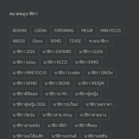
หมวดหมู่นาฬิกา
BENYAR
CUENA
FORSINING
MEGIR
MINI FOCUS
NIBOSI
Olevs
SKMEI
TEVISE
ขายนาฬิกา
นาฬิกา 2026
นาฬิกา DAYBIRD
นาฬิกา GUOU
นาฬิกา Julius
นาฬิกา KEZZI
นาฬิกา KIMIO
นาฬิกา MINI FOCUS
นาฬิกา Scottie
นาฬิกา SINObi
นาฬิกา SKMEI
นาฬิกา SKONE
นาฬิกา WEIQIN
นาฬิกาดิจิตอล
นาฬิกาน่ารัก
นาฬิกาผู้หญิง
นาฬิกาผู้หญิง 2026
นาฬิการุ่นใหม่
นาฬิกาลดราคา
นาฬิกาวัยรุ่น
นาฬิกาสาย Alloy
นาฬิกาสายยาง
นาฬิกาสายหนัง
นาฬิกาสีดำ
นาฬิกาสีทอง
นาฬิกาออโต้เมติก
นาฬิกาแบรนด์
นาฬิกาแฟชั่น