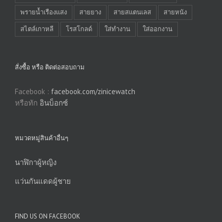
พรายน้ำเรืองแสง
สายยาง
สายสแตนเลส
สายหนัง
สไตล์เกาหลี
โรสโกลด์
ใส่ทำงาน
ใส่ออกงาน
สั่งซื้อ หรือ ติดต่อสอบถาม
Facebook :
facebook.com/zinicewatch
หรือทัก
อินบ็อกซ์
หมวดหมู่สินค้าอื่นๆ
นาฬิกาผู้หญิง
แว่นกันแดดผู้ชาย
FIND US ON FACEBOOK