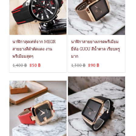
นาฬิกาสุดเท่ห์จาก MEGIR
นาฬิกาสายยางเกรดพรีเมียม
สายยางสีดำตัดแดง งาน
ยี่ห้อ GUOU สีน้ำตาล เรียบหรู
พรีเมียมสุดๆ
มาก
1,400
฿
850
฿
1,300
฿
890
฿