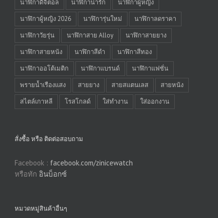
นาฬิกาดิจิตอล
นาฬิกาน่ารัก
นาฬิกาผู้หญิง
นาฬิกาผู้หญิง 2026
นาฬิการุ่นใหม่
นาฬิกาลดราคา
นาฬิกาวัยรุ่น
นาฬิกาสาย Alloy
นาฬิกาสายยาง
นาฬิกาสายหนัง
นาฬิกาสีดำ
นาฬิกาสีทอง
นาฬิกาออโต้เมติก
นาฬิกาแบรนด์
นาฬิกาแฟชั่น
พรายน้ำเรืองแสง
สายยาง
สายสแตนเลส
สายหนัง
สไตล์เกาหลี
โรสโกลด์
ใส่ทำงาน
ใส่ออกงาน
สั่งซื้อ หรือ ติดต่อสอบถาม
Facebook :
facebook.com/zinicewatch
หรือทัก
อินบ็อกซ์
หมวดหมู่สินค้าอื่นๆ