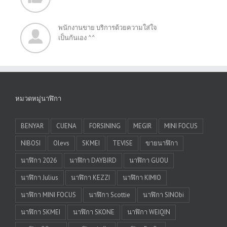
พนักงานขาย บริการด้วยความใส่ใจ
เป็นกันเอง ^^
หมวดหมู่นาฬิกา
BENYAR
CUENA
FORSINING
MEGIR
MINI FOCUS
NIBOSI
Olevs
SKMEI
TEVISE
ขายนาฬิกา
นาฬิกา 2026
นาฬิกา DAYBIRD
นาฬิกา GUOU
นาฬิกา Julius
นาฬิกา KEZZI
นาฬิกา KIMIO
นาฬิกา MINI FOCUS
นาฬิกา Scottie
นาฬิกา SINObi
นาฬิกา SKMEI
นาฬิกา SKONE
นาฬิกา WEIQIN