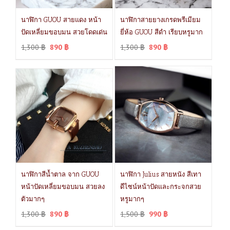
นาฬิกา GUOU สายแดง หน้า
นาฬิกาสายยางเกรดพรีเมียม
ปัดเหลี่ยมขอบมน สวยโดดเด่น
ยี่ห้อ GUOU สีดำ เรียบหรูมาก
1,300
฿
890
฿
1,300
฿
890
฿
นาฬิกาสีน้ำตาล จาก GUOU
นาฬิกา Julius สายหนัง สีเทา
หน้าปัดเหลี่ยมขอบมน สวยลง
ดีไซน์หน้าปัดและกระจกสวย
ตัวมากๆ
หรูมากๆ
1,300
฿
890
฿
1,500
฿
990
฿