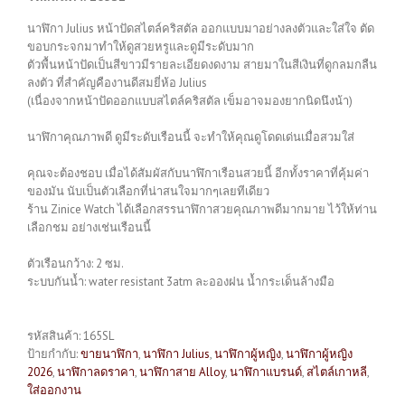
นาฬิกา Julius หน้าปัดสไตล์คริสตัล ออกแบบมาอย่างลงตัวและใส่ใจ ตัด
ขอบกระจกมาทำให้ดูสวยหรูและดูมีระดับมาก
ตัวพื้นหน้าปัดเป็นสีขาวมีรายละเอียดงดงาม สายมาในสีเงินที่ดูกลมกลืน
ลงตัว ที่สำคัญคืองานดีสมยี่ห้อ Julius
(เนื่องจากหน้าปัดออกแบบสไตล์คริสตัล เข็มอาจมองยากนิดนึงน้า)
นาฬิกาคุณภาพดี ดูมีระดับเรือนนี้ จะทำให้คุณดูโดดเด่นเมื่อสวมใส่
คุณจะต้องชอบ เมื่อได้สัมผัสกับนาฬิกาเรือนสวยนี้ อีกทั้งราคาที่คุ้มค่า
ของมัน นับเป็นตัวเลือกที่น่าสนใจมากๆเลยทีเดียว
ร้าน Zinice Watch ได้เลือกสรรนาฬิกาสวยคุณภาพดีมากมาย ไว้ให้ท่าน
เลือกชม อย่างเช่นเรือนนี้
ตัวเรือนกว้าง: 2 ซม.
ระบบกันน้ำ: water resistant 3atm ละอองฝน น้ำกระเด็นล้างมือ
รหัสสินค้า:
165SL
ป้ายกำกับ:
ขายนาฬิกา
,
นาฬิกา Julius
,
นาฬิกาผู้หญิง
,
นาฬิกาผู้หญิง
2026
,
นาฬิกาลดราคา
,
นาฬิกาสาย Alloy
,
นาฬิกาแบรนด์
,
สไตล์เกาหลี
,
ใส่ออกงาน