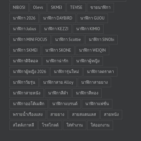
NIBOSI
Olevs
SKMEI
TEVISE
ขายนาฬิกา
นาฬิกา 2026
นาฬิกา DAYBIRD
นาฬิกา GUOU
นาฬิกา Julius
นาฬิกา KEZZI
นาฬิกา KIMIO
นาฬิกา MINI FOCUS
นาฬิกา Scottie
นาฬิกา SINObi
นาฬิกา SKMEI
นาฬิกา SKONE
นาฬิกา WEIQIN
นาฬิกาดิจิตอล
นาฬิกาน่ารัก
นาฬิกาผู้หญิง
นาฬิกาผู้หญิง 2026
นาฬิการุ่นใหม่
นาฬิกาลดราคา
นาฬิกาวัยรุ่น
นาฬิกาสาย Alloy
นาฬิกาสายยาง
นาฬิกาสายหนัง
นาฬิกาสีดำ
นาฬิกาสีทอง
นาฬิกาออโต้เมติก
นาฬิกาแบรนด์
นาฬิกาแฟชั่น
พรายน้ำเรืองแสง
สายยาง
สายสแตนเลส
สายหนัง
สไตล์เกาหลี
โรสโกลด์
ใส่ทำงาน
ใส่ออกงาน