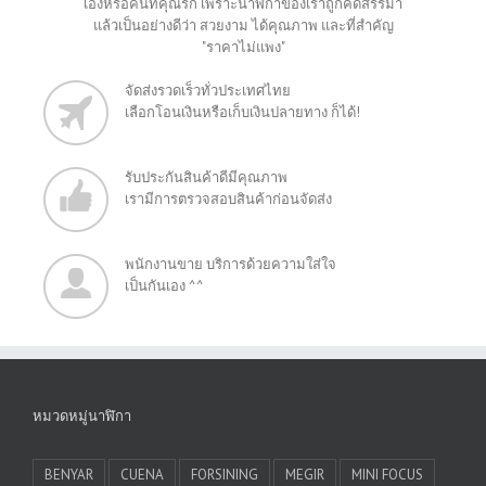
เองหรือคนที่คุณรัก เพราะนาฬิกาของเราถูกคัดสรรมา
แล้วเป็นอย่างดีว่า สวยงาม ได้คุณภาพ และที่สำคัญ
"ราคาไม่แพง"
จัดส่งรวดเร็วทั่วประเทศไทย
เลือกโอนเงินหรือเก็บเงินปลายทาง ก็ได้!
รับประกันสินค้าดีมีคุณภาพ
เรามีการตรวจสอบสินค้าก่อนจัดส่ง
พนักงานขาย บริการด้วยความใส่ใจ
เป็นกันเอง ^^
หมวดหมู่นาฬิกา
BENYAR
CUENA
FORSINING
MEGIR
MINI FOCUS