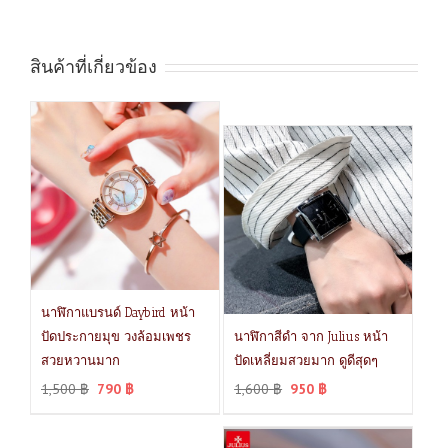
สินค้าที่เกี่ยวข้อง
นาฬิกาแบรนด์ Daybird หน้า
ปัดประกายมุข วงล้อมเพชร
นาฬิกาสีดำ จาก Julius หน้า
สวยหวานมาก
ปัดเหลี่ยมสวยมาก ดูดีสุดๆ
1,500
฿
790
฿
1,600
฿
950
฿