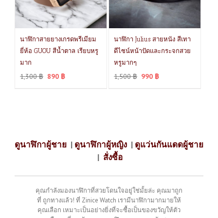
นาฬิกาสายยางเกรดพรีเมียม
นาฬิกา Julius สายหนัง สีเทา
ยี่ห้อ GUOU สีน้ำตาล เรียบหรู
ดีไซน์หน้าปัดและกระจกสวย
มาก
หรูมากๆ
1,300
฿
890
฿
1,500
฿
990
฿
ดูนาฬิกาผู้ชาย
|
ดูนาฬิกาผู้หญิง
|
ดูแว่นกันแดดผู้ชาย
|
สั่งซื้อ
คุณกำลังมองนาฬิกาที่สวยโดนใจอยู่ใช่มั้ยล่ะ คุณมาถูก
ที่ ถูกทางแล้ว! ที่ Zinice Watch เรามีนาฬิกามากมายให้
คุณเลือก เหมาะเป็นอย่างยิ่งที่จะซื้อเป็นของขวัญให้ตัว