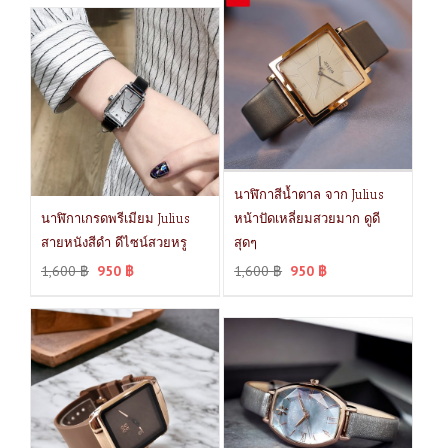
นาฬิกาสีน้ำตาล จาก Julius
นาฬิกาเกรดพรีเมียม Julius
หน้าปัดเหลี่ยมสวยมาก ดูดี
สายหนังสีดำ ดีไซน์สวยหรู
สุดๆ
1,600
฿
950
฿
1,600
฿
950
฿