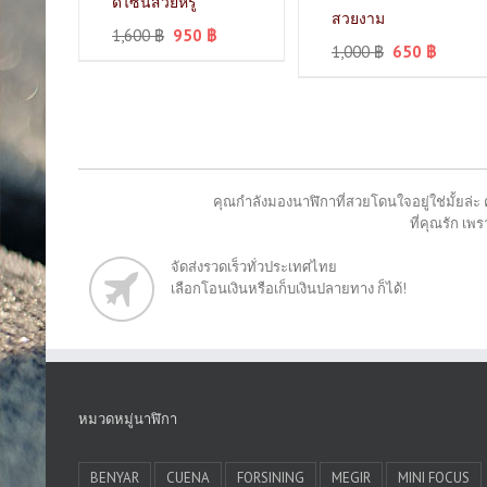
ดีไซน์สวยหรู
สวยงาม
1,600
฿
950
฿
1,000
฿
650
฿
คุณกำลังมองนาฬิกาที่สวยโดนใจอยู่ใช่มั้ยล่ะ 
ที่คุณรัก เ
จัดส่งรวดเร็วทั่วประเทศไทย
เลือกโอนเงินหรือเก็บเงินปลายทาง ก็ได้!
หมวดหมู่นาฬิกา
BENYAR
CUENA
FORSINING
MEGIR
MINI FOCUS