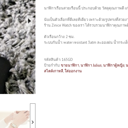
นาฬิกาเรือนสวยเรือนนี้ ประกอบด้วย วัสดุคุณภาพดี 
นับเป็นตัวเลือกที่ดีเลยทีเดียว เพราะด้วยรูปทรงที่ส
ร้าน Zinice Watch ของเรา ได้รวบรวมนาฬิกาคุณภาพดีไ
ตัวเรือนกว้าง: 2 ซม.
ระบบกันน้ำ: water resistant 3atm ละอองฝน น้ำกระเด็
รหัสสินค้า:
165GD
ป้ายกำกับ:
ขายนาฬิกา
,
นาฬิกา Julius
,
นาฬิกาผู้หญิง
,
น
สไตล์เกาหลี
,
ใส่ออกงาน