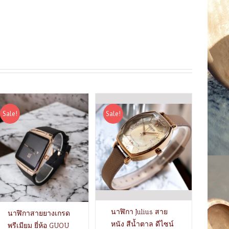
Sale!
Sale!
นาฬิกา Julius สาย
นาฬิกาสายยางเกรด
หนัง สีน้ำตาล ดีไซน์
พรีเมียม ยี่ห้อ GUOU