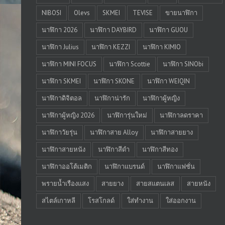
NIBOSI
Olevs
SKMEI
TEVISE
ขายนาฬิกา
นาฬิกา 2026
นาฬิกา DAYBIRD
นาฬิกา GUOU
นาฬิกา Julius
นาฬิกา KEZZI
นาฬิกา KIMIO
นาฬิกา MINI FOCUS
นาฬิกา Scottie
นาฬิกา SINObi
นาฬิกา SKMEI
นาฬิกา SKONE
นาฬิกา WEIQIN
นาฬิกาดิจิตอล
นาฬิกาน่ารัก
นาฬิกาผู้หญิง
นาฬิกาผู้หญิง 2026
นาฬิการุ่นใหม่
นาฬิกาลดราคา
นาฬิกาวัยรุ่น
นาฬิกาสาย Alloy
นาฬิกาสายยาง
นาฬิกาสายหนัง
นาฬิกาสีดำ
นาฬิกาสีทอง
นาฬิกาออโต้เมติก
นาฬิกาแบรนด์
นาฬิกาแฟชั่น
พรายน้ำเรืองแสง
สายยาง
สายสแตนเลส
สายหนัง
สไตล์เกาหลี
โรสโกลด์
ใส่ทำงาน
ใส่ออกงาน