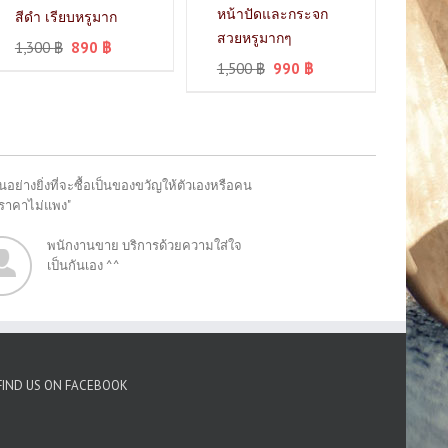
หน้าปัดและกระจก
สีดำ เรียบหรูมาก
สวยหรูมากๆ
1,300
฿
890
฿
1,500
฿
990
฿
อย่างยิ่งที่จะซื้อเป็นของขวัญให้ตัวเองหรือคน
"ราคาไม่แพง"
พนักงานขาย บริการด้วยความใส่ใจ
เป็นกันเอง ^^
FIND US ON FACEBOOK