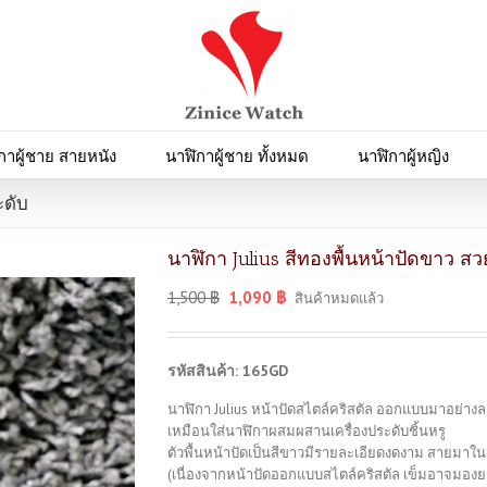
กาผู้ชาย สายหนัง
นาฬิกาผู้ชาย ทั้งหมด
นาฬิกาผู้หญิง
ะดับ
นาฬิกา Julius สีทองพื้นหน้าปัดขาว สวย
1,500
฿
1,090
฿
สินค้าหมดแล้ว
รหัสสินค้า: 165GD
นาฬิกา Julius หน้าปัดสไตล์คริสตัล ออกแบบมาอย่าง
เหมือนใส่นาฬิกาผสมผสานเครื่องประดับชิ้นหรู
ตัวพื้นหน้าปัดเป็นสีขาวมีรายละเอียดงดงาม สายมาในสี
(เนื่องจากหน้าปัดออกแบบสไตล์คริสตัล เข็มอาจมองยา