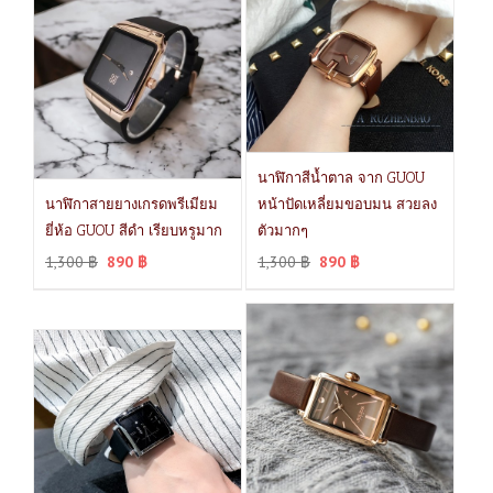
นาฬิกาสีน้ำตาล จาก GUOU
นาฬิกาสายยางเกรดพรีเมียม
หน้าปัดเหลี่ยมขอบมน สวยลง
ยี่ห้อ GUOU สีดำ เรียบหรูมาก
ตัวมากๆ
1,300
฿
890
฿
1,300
฿
890
฿