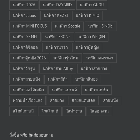
นาฬิกา 2026
นาฬิกา DAYBIRD
นาฬิกา GUOU
นาฬิกา Julius
นาฬิกา KEZZI
นาฬิกา KIMIO
นาฬิกา MINI FOCUS
นาฬิกา Scottie
นาฬิกา SINObi
นาฬิกา SKMEI
นาฬิกา SKONE
นาฬิกา WEIQIN
นาฬิกาดิจิตอล
นาฬิกาน่ารัก
นาฬิกาผู้หญิง
นาฬิกาผู้หญิง 2026
นาฬิการุ่นใหม่
นาฬิกาลดราคา
นาฬิกาวัยรุ่น
นาฬิกาสาย Alloy
นาฬิกาสายยาง
นาฬิกาสายหนัง
นาฬิกาสีดำ
นาฬิกาสีทอง
นาฬิกาออโต้เมติก
นาฬิกาแบรนด์
นาฬิกาแฟชั่น
พรายน้ำเรืองแสง
สายยาง
สายสแตนเลส
สายหนัง
สไตล์เกาหลี
โรสโกลด์
ใส่ทำงาน
ใส่ออกงาน
สั่งซื้อ หรือ ติดต่อสอบถาม