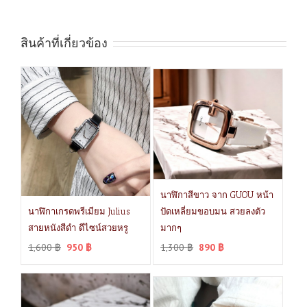
สินค้าที่เกี่ยวข้อง
นาฬิกาสีขาว จาก GUOU หน้า
นาฬิกาเกรดพรีเมียม Julius
ปัดเหลี่ยมขอบมน สวยลงตัว
สายหนังสีดำ ดีไซน์สวยหรู
มากๆ
1,600
฿
950
฿
1,300
฿
890
฿