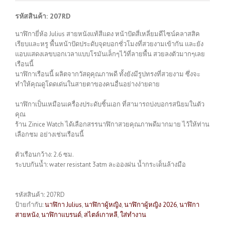
รหัสสินค้า: 207RD
นาฬิกายี่ห้อ Julius สายหนังแท้สีแดง หน้าปัดสี่เหลี่ยมดีไซน์คลาสสิค
เรียบและหรู พื้นหน้าปัดประดับจุดบอกชั่วโมงที่สวยงามเข้ากัน และยัง
แอบแสดงเลขบอกเวลาแบบโรมันเล็กๆไว้ที่ลายพื้น สวยลงตัวมากๆเลย
เรือนนี้
นาฬิกาเรือนนี้ ผลิตจากวัสดุคุณภาพดี ทั้งยังมีรูปทรงที่สวยงาม ซึ่งจะ
ทำให้คุณดูโดดเด่นในสายตาของคนอื่นอย่างง่ายดาย
นาฬิกาเป็นเหมือนเครื่องประดับชิ้นเอก ที่สามารถบ่งบอกรสนิยมในตัว
คุณ
ร้าน Zinice Watch ได้เลือกสรรนาฬิกาสวยคุณภาพดีมากมาย ไว้ให้ท่าน
เลือกชม อย่างเช่นเรือนนี้
ตัวเรือนกว้าง: 2.6 ซม.
ระบบกันน้ำ: water resistant 3atm ละอองฝน น้ำกระเด็นล้างมือ
รหัสสินค้า:
207RD
ป้ายกำกับ:
นาฬิกา Julius
,
นาฬิกาผู้หญิง
,
นาฬิกาผู้หญิง 2026
,
นาฬิกา
สายหนัง
,
นาฬิกาแบรนด์
,
สไตล์เกาหลี
,
ใส่ทำงาน