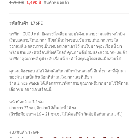
1,700
฿
1,490
฿
สินค้าหมดแล้ว
รหัสสินค้า: 176PE
นาฬิกา GUOU หน้าปัดทรงสี่เหลี่ยม ขอบโค้งมนสวยงามลงตัว หน้าปัด
เรียบแต่สวยโดนมากๆ ดีไซน์พื้นม่วงขอบเข้มสวยเด่นมาก ภายใน
วงกลมสีเฟดลงบรรจุเป็นวงบอกเวลาเอาไว้ มันใช่มากๆอะเรือนนี้ มา
พร้อมสายและตัวเรือนสีพิงค์โกลด์ คุณภาพดีเยี่ยมและสวยมากๆเลยจ้า
นาฬิกาคุณภาพดี ดูมีระดับเรือนนี้ จะทำให้คุณดูโดดเด่นเมื่อสวมใส่
คุณจะต้องชอบ เมื่อได้สัมผัสกับนาฬิกาเรือนสวยนี้ อีกทั้งราคาที่คุ้มค่า
ของมัน นับเป็นตัวเลือกที่น่าสนใจมากๆเลยทีเดียว
ร้าน Zinice Watch ได้เลือกสรรนาฬิกาสวยคุณภาพดีมากมาย ไว้ให้ท่าน
เลือกชม อย่างเช่นเรือนนี้
หน้าปัดกว้าง: 3.4 ซม.
สายยาว 23 ซม, ตัดสายได้สั้นสุดที่ 18 ซม.
(ถ้าข้อมือขนาด 16 – 21 ซม.จะใส่ได้พอดีจ้า วัดข้อมือกันก่อนนะจ๊ะ)
รหัสสินค้า:
176PE