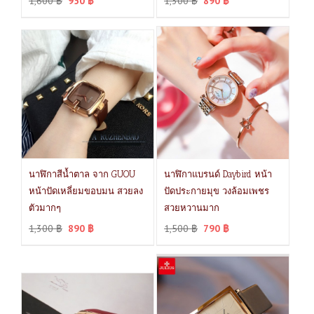
1,600
฿
950
฿
1,300
฿
890
฿
นาฬิกาสีน้ำตาล จาก GUOU
นาฬิกาแบรนด์ Daybird หน้า
หน้าปัดเหลี่ยมขอบมน สวยลง
ปัดประกายมุข วงล้อมเพชร
ตัวมากๆ
สวยหวานมาก
1,300
฿
890
฿
1,500
฿
790
฿