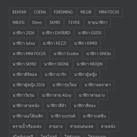
BENYAR
CUENA
FORSINING
MEGIR
MINI FOCUS
NIBOSI
Olevs
SKMEI
TEVISE
ขายนาฬิกา
นาฬิกา 2026
นาฬิกา DAYBIRD
นาฬิกา GUOU
นาฬิกา Julius
นาฬิกา KEZZI
นาฬิกา KIMIO
นาฬิกา MINI FOCUS
นาฬิกา Scottie
นาฬิกา SINObi
นาฬิกา SKMEI
นาฬิกา SKONE
นาฬิกา WEIQIN
นาฬิกาดิจิตอล
นาฬิกาน่ารัก
นาฬิกาผู้หญิง
นาฬิกาผู้หญิง 2026
นาฬิการุ่นใหม่
นาฬิกาลดราคา
นาฬิกาวัยรุ่น
นาฬิกาสาย Alloy
นาฬิกาสายยาง
นาฬิกาสายหนัง
นาฬิกาสีดำ
นาฬิกาสีทอง
นาฬิกาออโต้เมติก
นาฬิกาแบรนด์
นาฬิกาแฟชั่น
พรายน้ำเรืองแสง
สายยาง
สายสแตนเลส
สายหนัง
สไตล์เกาหลี
โรสโกลด์
ใส่ทำงาน
ใส่ออกงาน