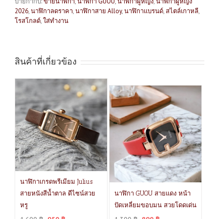
ป้ายกำกับ:
ขายนาฬิกา
,
นาฬิกา GUOU
,
นาฬิกาผู้หญิง
,
นาฬิกาผู้หญิง
2026
,
นาฬิกาลดราคา
,
นาฬิกาสาย Alloy
,
นาฬิกาแบรนด์
,
สไตล์เกาหลี
,
โรสโกลด์
,
ใส่ทำงาน
สินค้าที่เกี่ยวข้อง
นาฬิกาเกรดพรีเมียม Julius
สายหนังสีน้ำตาล ดีไซน์สวย
นาฬิกา GUOU สายแดง หน้า
หรู
ปัดเหลี่ยมขอบมน สวยโดดเด่น