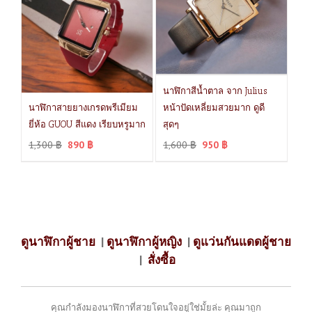
นาฬิกาสีน้ำตาล จาก Julius
นาฬิกาสายยางเกรดพรีเมียม
หน้าปัดเหลี่ยมสวยมาก ดูดี
ยี่ห้อ GUOU สีแดง เรียบหรูมาก
สุดๆ
1,300
฿
890
฿
1,600
฿
950
฿
ดูนาฬิกาผู้ชาย
|
ดูนาฬิกาผู้หญิง
|
ดูแว่นกันแดดผู้ชาย
|
สั่งซื้อ
คุณกำลังมองนาฬิกาที่สวยโดนใจอยู่ใช่มั้ยล่ะ คุณมาถูก