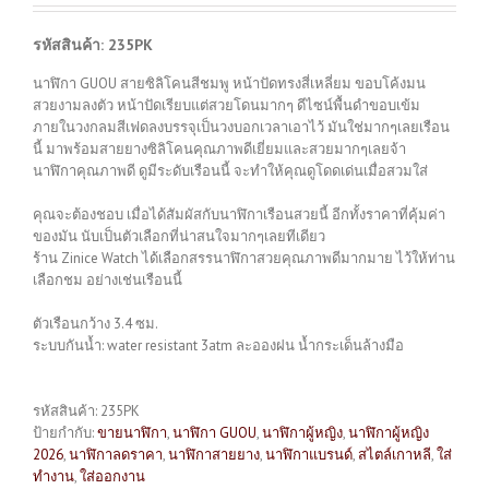
รหัสสินค้า: 235PK
นาฬิกา GUOU สายซิลิโคนสีชมพู หน้าปัดทรงสี่เหลี่ยม ขอบโค้งมน
สวยงามลงตัว หน้าปัดเรียบแต่สวยโดนมากๆ ดีไซน์พื้นดำขอบเข้ม
ภายในวงกลมสีเฟดลงบรรจุเป็นวงบอกเวลาเอาไว้ มันใช่มากๆเลยเรือน
นี้ มาพร้อมสายยางซิลิโคนคุณภาพดีเยี่ยมและสวยมากๆเลยจ้า
นาฬิกาคุณภาพดี ดูมีระดับเรือนนี้ จะทำให้คุณดูโดดเด่นเมื่อสวมใส่
คุณจะต้องชอบ เมื่อได้สัมผัสกับนาฬิกาเรือนสวยนี้ อีกทั้งราคาที่คุ้มค่า
ของมัน นับเป็นตัวเลือกที่น่าสนใจมากๆเลยทีเดียว
ร้าน Zinice Watch ได้เลือกสรรนาฬิกาสวยคุณภาพดีมากมาย ไว้ให้ท่าน
เลือกชม อย่างเช่นเรือนนี้
ตัวเรือนกว้าง 3.4 ซม.
ระบบกันน้ำ: water resistant 3atm ละอองฝน น้ำกระเด็นล้างมือ
รหัสสินค้า:
235PK
ป้ายกำกับ:
ขายนาฬิกา
,
นาฬิกา GUOU
,
นาฬิกาผู้หญิง
,
นาฬิกาผู้หญิง
2026
,
นาฬิกาลดราคา
,
นาฬิกาสายยาง
,
นาฬิกาแบรนด์
,
สไตล์เกาหลี
,
ใส่
ทำงาน
,
ใส่ออกงาน