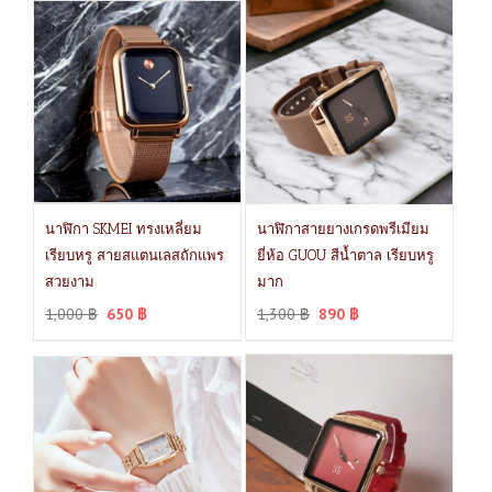
นาฬิกา SKMEI ทรงเหลี่ยม
นาฬิกาสายยางเกรดพรีเมียม
เรียบหรู สายสแตนเลสถักแพร
ยี่ห้อ GUOU สีน้ำตาล เรียบหรู
สวยงาม
มาก
1,000
฿
650
฿
1,300
฿
890
฿