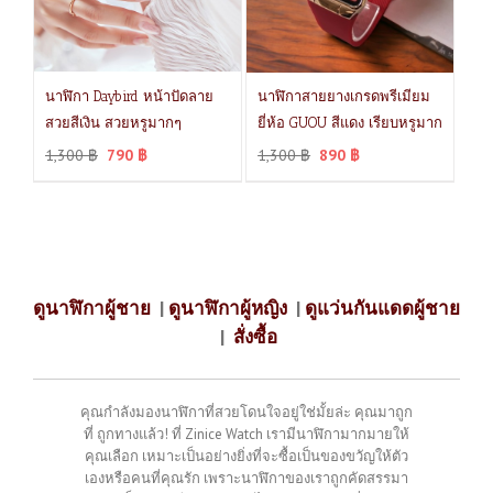
นาฬิกา Daybird หน้าปัดลาย
นาฬิกาสายยางเกรดพรีเมียม
สวยสีเงิน สวยหรูมากๆ
ยี่ห้อ GUOU สีแดง เรียบหรูมาก
1,300
฿
790
฿
1,300
฿
890
฿
ดูนาฬิกาผู้ชาย
|
ดูนาฬิกาผู้หญิง
|
ดูแว่นกันแดดผู้ชาย
|
สั่งซื้อ
คุณกำลังมองนาฬิกาที่สวยโดนใจอยู่ใช่มั้ยล่ะ คุณมาถูก
ที่ ถูกทางแล้ว! ที่ Zinice Watch เรามีนาฬิกามากมายให้
คุณเลือก เหมาะเป็นอย่างยิ่งที่จะซื้อเป็นของขวัญให้ตัว
เองหรือคนที่คุณรัก เพราะนาฬิกาของเราถูกคัดสรรมา