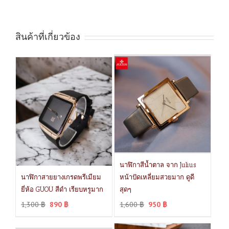
สินค้าที่เกี่ยวข้อง
นาฬิกาสีน้ำตาล จาก Julius
นาฬิกาสายยางเกรดพรีเมียม
หน้าปัดเหลี่ยมสวยมาก ดูดี
ยี่ห้อ GUOU สีดำ เรียบหรูมาก
สุดๆ
1,300
฿
890
฿
1,600
฿
950
฿