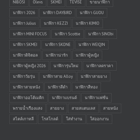
NIBOSI
Olevs
SKMEI
TEVISE
ขายนาฬิกา
นาฬิกา 2026
นาฬิกา DAYBIRD
นาฬิกา GUOU
นาฬิกา Julius
นาฬิกา KEZZI
นาฬิกา KIMIO
นาฬิกา MINI FOCUS
นาฬิกา Scottie
นาฬิกา SINObi
นาฬิกา SKMEI
นาฬิกา SKONE
นาฬิกา WEIQIN
นาฬิกาดิจิตอล
นาฬิกาน่ารัก
นาฬิกาผู้หญิง
นาฬิกาผู้หญิง 2026
นาฬิการุ่นใหม่
นาฬิกาลดราคา
นาฬิกาวัยรุ่น
นาฬิกาสาย Alloy
นาฬิกาสายยาง
นาฬิกาสายหนัง
นาฬิกาสีดำ
นาฬิกาสีทอง
นาฬิกาออโต้เมติก
นาฬิกาแบรนด์
นาฬิกาแฟชั่น
พรายน้ำเรืองแสง
สายยาง
สายสแตนเลส
สายหนัง
สไตล์เกาหลี
โรสโกลด์
ใส่ทำงาน
ใส่ออกงาน