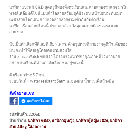
นาฬิกาแบรนด์ G&D สุดหรูสีทองทั้งตัวเรือนและสายสวยงามสุดๆ มาใน
ทรงสี่เหลี่ยมดีไซน์แบบกำไลสายสร้อยดูดีมีระดับ หน้าปัดประดับเม็ด
เพชรสวยโดดเด่น สายลวดลายสวยงามเข้ากันกับตัวเรือน
นาฬิกาเรือนสวยเรือนนี้ ประกอบด้วย วัสดุคุณภาพดี แข็งแรง และ
สวยงาม
นับเป็นตัวเลือกที่ดีเลยทีเดียว เพราะด้วยรูปทรงที่สวยงามดูดีมีระดับของ
มัน จะทำให้คุณดูโดดเด่นยามสวมใส่
ร้าน Zinice Watch ของเรา ได้รวบรวมนาฬิกาคุณภาพดีไว้มากมาย
อย่างเช่นเรือนที่ท่านกำลังเลือกชมอยู่ขณะนี้
ตัวเรือนกว้าง: 3.7 ซม.
ระบบกันน้ำ: water resistant 3atm ละอองฝน น้ำกระเด็นล้างมือ
สั่งซื้อผ่านแชท
รหัสสินค้า:
220GD
ป้ายกำกับ:
นาฬิกา G&D
,
นาฬิกาผู้หญิง
,
นาฬิกาผู้หญิง 2026
,
นาฬิกา
สาย Alloy
,
ใส่ออกงาน