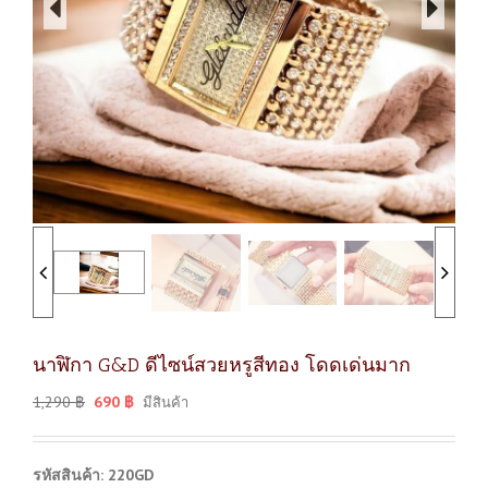
นาฬิกา G&D ดีไซน์สวยหรูสีทอง โดดเด่นมาก
1,290
฿
690
฿
มีสินค้า
รหัสสินค้า: 220GD