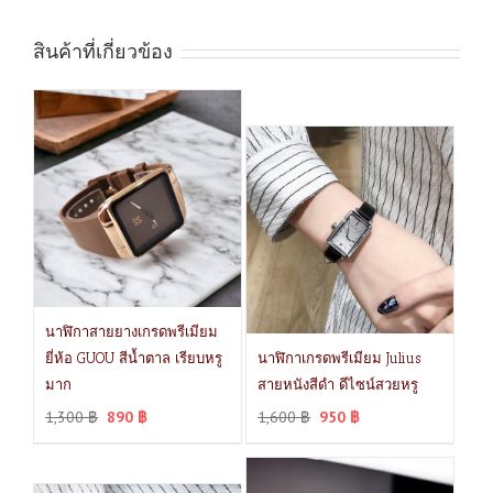
สินค้าที่เกี่ยวข้อง
นาฬิกาสายยางเกรดพรีเมียม
ยี่ห้อ GUOU สีน้ำตาล เรียบหรู
นาฬิกาเกรดพรีเมียม Julius
มาก
สายหนังสีดำ ดีไซน์สวยหรู
1,300
฿
890
฿
1,600
฿
950
฿