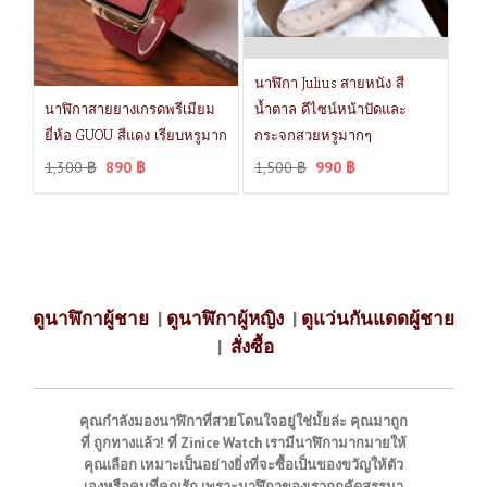
นาฬิกา Julius สายหนัง สี
นาฬิกาสายยางเกรดพรีเมียม
น้ำตาล ดีไซน์หน้าปัดและ
ยี่ห้อ GUOU สีแดง เรียบหรูมาก
กระจกสวยหรูมากๆ
1,300
฿
890
฿
1,500
฿
990
฿
ดูนาฬิกาผู้ชาย
|
ดูนาฬิกาผู้หญิง
|
ดูแว่นกันแดดผู้ชาย
|
สั่งซื้อ
คุณกำลังมองนาฬิกาที่สวยโดนใจอยู่ใช่มั้ยล่ะ คุณมาถูก
ที่ ถูกทางแล้ว! ที่ Zinice Watch เรามีนาฬิกามากมายให้
คุณเลือก เหมาะเป็นอย่างยิ่งที่จะซื้อเป็นของขวัญให้ตัว
เองหรือคนที่คุณรัก เพราะนาฬิกาของเราถูกคัดสรรมา