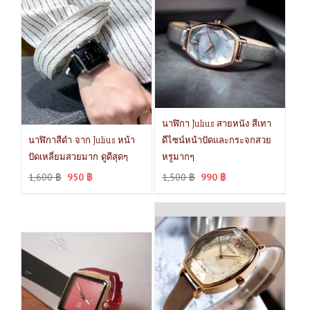
นาฬิกา Julius สายหนัง สีเทา
นาฬิกาสีดำ จาก Julius หน้า
ดีไซน์หน้าปัดและกระจกสวย
ปัดเหลี่ยมสวยมาก ดูดีสุดๆ
หรูมากๆ
1,600
฿
950
฿
1,500
฿
990
฿