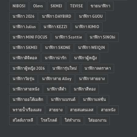
NIBOSI
Olevs
SKMEI
TEVISE
ขายนาฬิกา
นาฬิกา 2026
นาฬิกา DAYBIRD
นาฬิกา GUOU
นาฬิกา Julius
นาฬิกา KEZZI
นาฬิกา KIMIO
นาฬิกา MINI FOCUS
นาฬิกา Scottie
นาฬิกา SINObi
นาฬิกา SKMEI
นาฬิกา SKONE
นาฬิกา WEIQIN
นาฬิกาดิจิตอล
นาฬิกาน่ารัก
นาฬิกาผู้หญิง
นาฬิกาผู้หญิง 2026
นาฬิการุ่นใหม่
นาฬิกาลดราคา
นาฬิกาวัยรุ่น
นาฬิกาสาย Alloy
นาฬิกาสายยาง
นาฬิกาสายหนัง
นาฬิกาสีดำ
นาฬิกาสีทอง
นาฬิกาออโต้เมติก
นาฬิกาแบรนด์
นาฬิกาแฟชั่น
พรายน้ำเรืองแสง
สายยาง
สายสแตนเลส
สายหนัง
สไตล์เกาหลี
โรสโกลด์
ใส่ทำงาน
ใส่ออกงาน