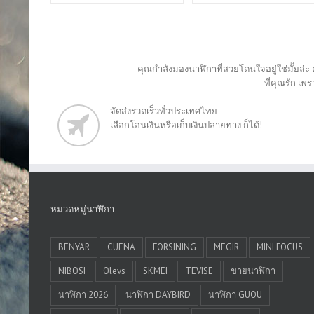
คุณกำลังมองนาฬิกาที่สวยโดนใจอยู่ใช่มั้ยล่ะ 
ที่คุณรัก เ
จัดส่งรวดเร็วทั่วประเทศไทย
เลือกโอนเงินหรือเก็บเงินปลายทาง ก็ได้!
หมวดหมู่นาฬิกา
BENYAR
CUENA
FORSINING
MEGIR
MINI FOCUS
NIBOSI
Olevs
SKMEI
TEVISE
ขายนาฬิกา
นาฬิกา 2026
นาฬิกา DAYBIRD
นาฬิกา GUOU