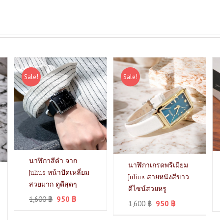
Sale!
Sale!
นาฬิกาสีดำ จาก
นาฬิกาเกรดพรีเมียม
Julius หน้าปัดเหลี่ยม
Julius สายหนังสีขาว
สวยมาก ดูดีสุดๆ
ดีไซน์สวยหรู
1,600
฿
950
฿
1,600
฿
950
฿