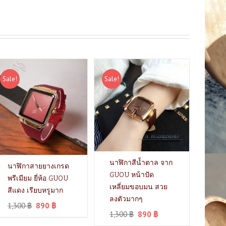
Sale!
Sale!
นาฬิกาสีน้ำตาล จาก
นาฬิกาสายยางเกรด
GUOU หน้าปัด
พรีเมียม ยี่ห้อ GUOU
เหลี่ยมขอบมน สวย
สีแดง เรียบหรูมาก
ลงตัวมากๆ
1,300
฿
890
฿
1,300
฿
890
฿