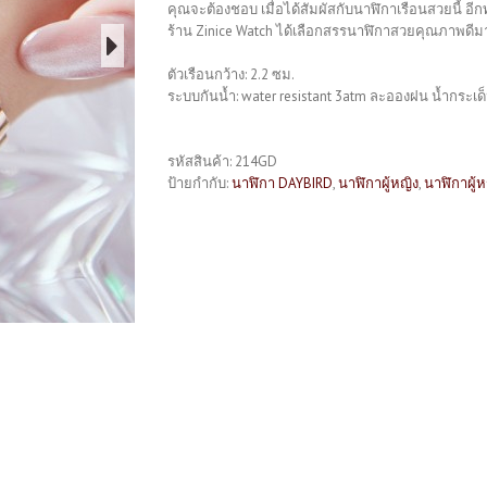
คุณจะต้องชอบ เมื่อได้สัมผัสกับนาฬิกาเรือนสวยนี้ อีกท
ร้าน Zinice Watch ได้เลือกสรรนาฬิกาสวยคุณภาพดีมาก
ตัวเรือนกว้าง: 2.2 ซม.
ระบบกันน้ำ: water resistant 3atm ละอองฝน น้ำกระเด็
รหัสสินค้า:
214GD
ป้ายกำกับ:
นาฬิกา DAYBIRD
,
นาฬิกาผู้หญิง
,
นาฬิกาผู้