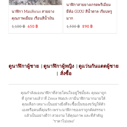
นาฬิกาสายยางเกรดพรีเมียม
นาฬิกา MiniFocus สายยาง
ยี่ห้อ GUOU สีน้ำตาล เรียบหรู
คุณภาพเยี่ยม เรือนสีน้ำเงิน
มาก
1,100
฿
650
฿
1,300
฿
890
฿
ดูนาฬิกาผู้ชาย
|
ดูนาฬิกาผู้หญิง
|
ดูแว่นกันแดดผู้ชาย
|
สั่งซื้อ
คุณกำลังมองนาฬิกาที่สวยโดนใจอยู่ใช่มั้ยล่ะ คุณมาถูก
ที่ ถูกทางแล้ว! ที่ Zinice Watch เรามีนาฬิกามากมายให้
คุณเลือก เหมาะเป็นอย่างยิ่งที่จะซื้อเป็นของขวัญให้ตัว
เองหรือคนที่คุณรัก เพราะนาฬิกาของเราถูกคัดสรรมา
แล้วเป็นอย่างดีว่า สวยงาม ได้คุณภาพ และที่สำคัญ
"ราคาไม่แพง"