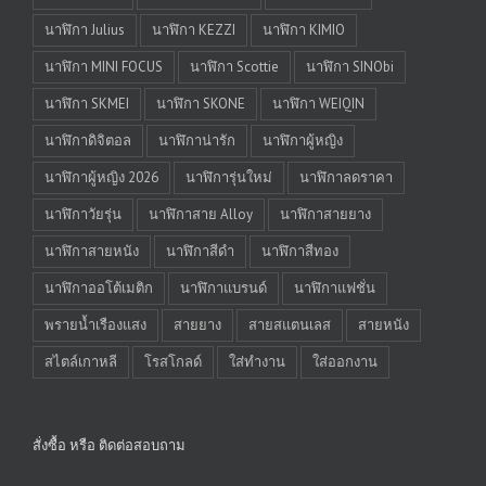
นาฬิกา Julius
นาฬิกา KEZZI
นาฬิกา KIMIO
นาฬิกา MINI FOCUS
นาฬิกา Scottie
นาฬิกา SINObi
นาฬิกา SKMEI
นาฬิกา SKONE
นาฬิกา WEIQIN
นาฬิกาดิจิตอล
นาฬิกาน่ารัก
นาฬิกาผู้หญิง
นาฬิกาผู้หญิง 2026
นาฬิการุ่นใหม่
นาฬิกาลดราคา
นาฬิกาวัยรุ่น
นาฬิกาสาย Alloy
นาฬิกาสายยาง
นาฬิกาสายหนัง
นาฬิกาสีดำ
นาฬิกาสีทอง
นาฬิกาออโต้เมติก
นาฬิกาแบรนด์
นาฬิกาแฟชั่น
พรายน้ำเรืองแสง
สายยาง
สายสแตนเลส
สายหนัง
สไตล์เกาหลี
โรสโกลด์
ใส่ทำงาน
ใส่ออกงาน
สั่งซื้อ หรือ ติดต่อสอบถาม