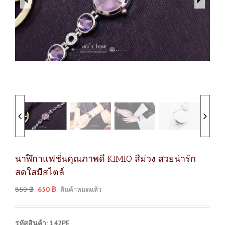
นาฬิกาแฟชั่นคุณภาพดี KIMIO สีม่วง สวยน่ารัก
สดใสมีสไตล์
850
฿
650
฿
สินค้าหมดแล้ว
รหัสสินค้า: 142PE