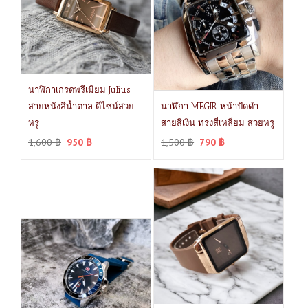
นาฬิกาเกรดพรีเมียม Julius
สายหนังสีน้ำตาล ดีไซน์สวย
นาฬิกา MEGIR หน้าปัดดำ
หรู
สายสีเงิน ทรงสี่เหลี่ยม สวยหรู
1,600
฿
950
฿
1,500
฿
790
฿