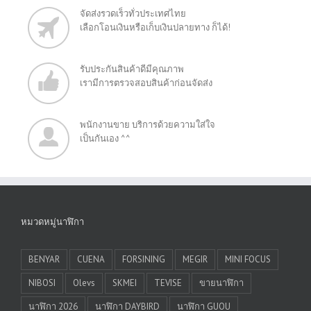
จัดส่งรวดเร็วทั่วประเทศไทย
เลือกโอนเงินหรือเก็บเงินปลายทาง ก็ได้!
รับประกันสินค้าดีมีคุณภาพ
เรามีการตรวจสอบสินค้าก่อนจัดส่ง
พนักงานขาย บริการด้วยความใส่ใจ
เป็นกันเอง ^^
หมวดหมู่นาฬิกา
BENYAR
CUENA
FORSINING
MEGIR
MINI FOCUS
NIBOSI
Olevs
SKMEI
TEVISE
ขายนาฬิกา
นาฬิกา 2026
นาฬิกา DAYBIRD
นาฬิกา GUOU