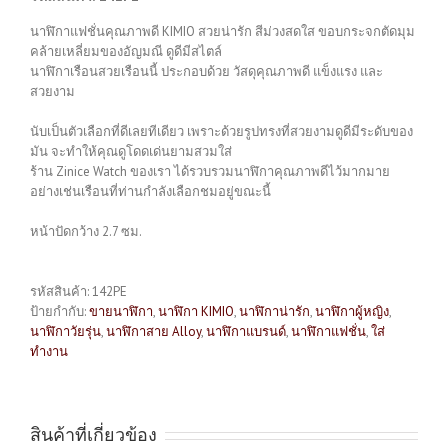
นาฬิกาแฟชั่นคุณภาพดี KIMIO สวยน่ารัก สีม่วงสดใส ขอบกระจกตัดมุม
คล้ายเหลี่ยมของอัญมณี ดูดีมีสไตล์
นาฬิกาเรือนสวยเรือนนี้ ประกอบด้วย วัสดุคุณภาพดี แข็งแรง และ
สวยงาม
นับเป็นตัวเลือกที่ดีเลยทีเดียว เพราะด้วยรูปทรงที่สวยงามดูดีมีระดับของ
มัน จะทำให้คุณดูโดดเด่นยามสวมใส่
ร้าน Zinice Watch ของเรา ได้รวบรวมนาฬิกาคุณภาพดีไว้มากมาย
อย่างเช่นเรือนที่ท่านกำลังเลือกชมอยู่ขณะนี้
หน้าปัดกว้าง 2.7 ซม.
รหัสสินค้า:
142PE
ป้ายกำกับ:
ขายนาฬิกา
,
นาฬิกา KIMIO
,
นาฬิกาน่ารัก
,
นาฬิกาผู้หญิง
,
นาฬิกาวัยรุ่น
,
นาฬิกาสาย Alloy
,
นาฬิกาแบรนด์
,
นาฬิกาแฟชั่น
,
ใส่
ทำงาน
สินค้าที่เกี่ยวข้อง