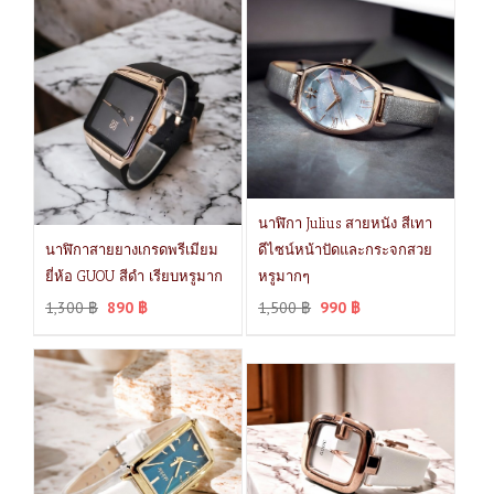
นาฬิกา Julius สายหนัง สีเทา
นาฬิกาสายยางเกรดพรีเมียม
ดีไซน์หน้าปัดและกระจกสวย
ยี่ห้อ GUOU สีดำ เรียบหรูมาก
หรูมากๆ
1,300
฿
890
฿
1,500
฿
990
฿