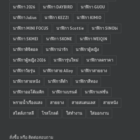
นาฬิกา 2026
นาฬิกา DAYBIRD
นาฬิกา GUOU
นาฬิกา Julius
นาฬิกา KEZZI
นาฬิกา KIMIO
นาฬิกา MINI FOCUS
นาฬิกา Scottie
นาฬิกา SINObi
นาฬิกา SKMEI
นาฬิกา SKONE
นาฬิกา WEIQIN
นาฬิกาดิจิตอล
นาฬิกาน่ารัก
นาฬิกาผู้หญิง
นาฬิกาผู้หญิง 2026
นาฬิการุ่นใหม่
นาฬิกาลดราคา
นาฬิกาวัยรุ่น
นาฬิกาสาย Alloy
นาฬิกาสายยาง
นาฬิกาสายหนัง
นาฬิกาสีดำ
นาฬิกาสีทอง
นาฬิกาออโต้เมติก
นาฬิกาแบรนด์
นาฬิกาแฟชั่น
พรายน้ำเรืองแสง
สายยาง
สายสแตนเลส
สายหนัง
สไตล์เกาหลี
โรสโกลด์
ใส่ทำงาน
ใส่ออกงาน
สั่งซื้อ หรือ ติดต่อสอบถาม