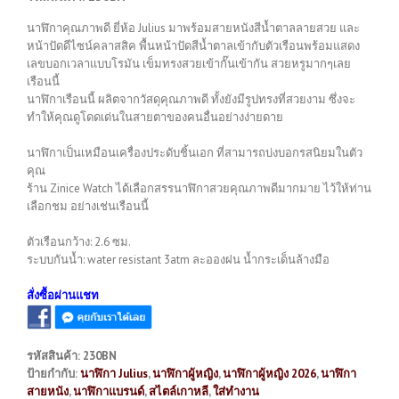
นาฬิกาคุณภาพดี ยี่ห้อ Julius มาพร้อมสายหนังสีน้ำตาลลายสวย และ
หน้าปัดดีไซน์คลาสสิค พื้นหน้าปัดสีน้ำตาลเข้ากับตัวเรือนพร้อมแสดง
เลขบอกเวลาแบบโรมัน เข็มทรงสวยเข้ากั๊นเข้ากัน สวยหรูมากๆเลย
เรือนนี้
นาฬิกาเรือนนี้ ผลิตจากวัสดุคุณภาพดี ทั้งยังมีรูปทรงที่สวยงาม ซึ่งจะ
ทำให้คุณดูโดดเด่นในสายตาของคนอื่นอย่างง่ายดาย
นาฬิกาเป็นเหมือนเครื่องประดับชิ้นเอก ที่สามารถบ่งบอกรสนิยมในตัว
คุณ
ร้าน Zinice Watch ได้เลือกสรรนาฬิกาสวยคุณภาพดีมากมาย ไว้ให้ท่าน
เลือกชม อย่างเช่นเรือนนี้
ตัวเรือนกว้าง: 2.6 ซม.
ระบบกันน้ำ: water resistant 3atm ละอองฝน น้ำกระเด็นล้างมือ
สั่งซื้อผ่านแชท
รหัสสินค้า:
230BN
ป้ายกำกับ:
นาฬิกา Julius
,
นาฬิกาผู้หญิง
,
นาฬิกาผู้หญิง 2026
,
นาฬิกา
สายหนัง
,
นาฬิกาแบรนด์
,
สไตล์เกาหลี
,
ใส่ทำงาน