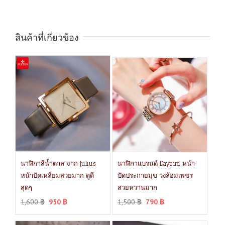
สินค้าที่เกี่ยวข้อง
นาฬิกาสีน้ำตาล จาก Julius
นาฬิกาแบรนด์ Daybird หน้า
หน้าปัดเหลี่ยมสวยมาก ดูดี
ปัดประกายมุข วงล้อมเพชร
สุดๆ
สวยหวานมาก
1,600
฿
950
฿
1,500
฿
790
฿