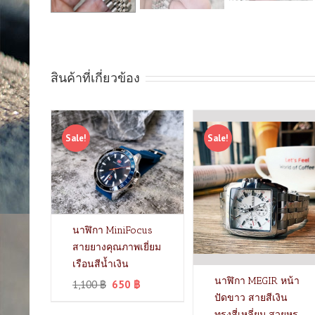
สินค้าที่เกี่ยวข้อง
Sale!
Sale!
นาฬิกา MiniFocus
สายยางคุณภาพเยี่ยม
เรือนสีน้ำเงิน
นาฬิกา MEGIR หน้า
1,100
฿
650
฿
ปัดขาว สายสีเงิน
ทรงสี่เหลี่ยม สวยหรู