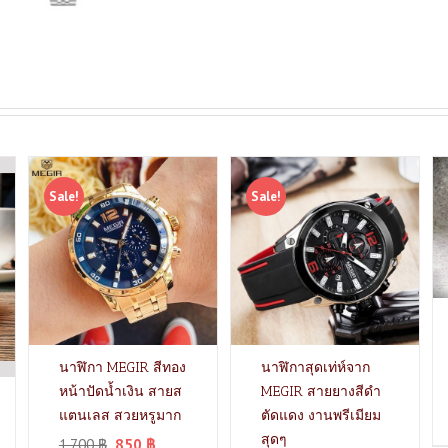
Sale!
Sale!
นาฬิกา MEGIR สีทอง
นาฬิกาสุดเท่ห์จาก
หน้าปัดน้ำเงิน สายส
MEGIR สายยางสีดำ
แตนเลส สวยหรูมาก
ตัดแดง งานพรีเมียม
สุดๆ
1,700
฿
850
฿