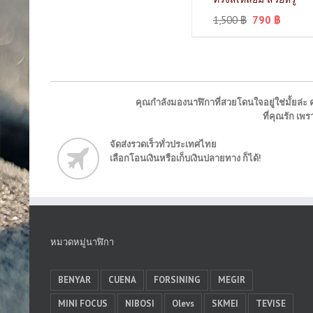
1,500
฿
790
฿
คุณกำลังมองนาฬิกาที่สวยโดนใจอยู่ใช่มั้ยล่ะ ค
ที่คุณรัก เ
จัดส่งรวดเร็วทั่วประเทศไทย
เลือกโอนเงินหรือเก็บเงินปลายทาง ก็ได้!
หมวดหมู่นาฬิกา
BENYAR
CUENA
FORSINING
MEGIR
MINI FOCUS
NIBOSI
Olevs
SKMEI
TEVISE