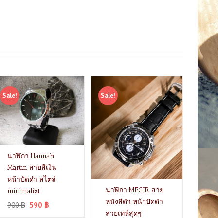
Sale!
Sale!
นาฬิกา Hannah
Martin สายสีเงิน
หน้าปัดดำ สไตล์
นาฬิกา MEGIR สาย
minimalist
หนังสีดำ หน้าปัดดำ
900
฿
590
฿
สวยเท่ห์สุดๆ