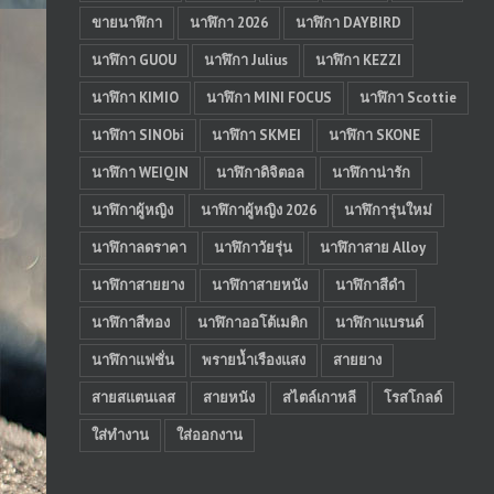
ขายนาฬิกา
นาฬิกา 2026
นาฬิกา DAYBIRD
นาฬิกา GUOU
นาฬิกา Julius
นาฬิกา KEZZI
นาฬิกา KIMIO
นาฬิกา MINI FOCUS
นาฬิกา Scottie
นาฬิกา SINObi
นาฬิกา SKMEI
นาฬิกา SKONE
นาฬิกา WEIQIN
นาฬิกาดิจิตอล
นาฬิกาน่ารัก
นาฬิกาผู้หญิง
นาฬิกาผู้หญิง 2026
นาฬิการุ่นใหม่
นาฬิกาลดราคา
นาฬิกาวัยรุ่น
นาฬิกาสาย Alloy
นาฬิกาสายยาง
นาฬิกาสายหนัง
นาฬิกาสีดำ
นาฬิกาสีทอง
นาฬิกาออโต้เมติก
นาฬิกาแบรนด์
นาฬิกาแฟชั่น
พรายน้ำเรืองแสง
สายยาง
สายสแตนเลส
สายหนัง
สไตล์เกาหลี
โรสโกลด์
ใส่ทำงาน
ใส่ออกงาน