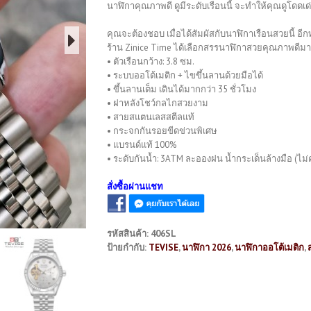
นาฬิกาคุณภาพดี ดูมีระดับเรือนนี้ จะทำให้คุณดูโดดเด่
คุณจะต้องชอบ เมื่อได้สัมผัสกับนาฬิกาเรือนสวยนี้ อีกท
ร้าน Zinice Time ได้เลือกสรรนาฬิกาสวยคุณภาพดีมากม
• ตัวเรือนกว้าง: 3.8 ซม.
• ระบบออโต้เมติก + ไขขึ้นลานด้วยมือได้
• ขึ้นลานเต็ม เดินได้มากกว่า 35 ชั่วโมง
• ฝาหลังโชว์กลไกสวยงาม
• สายสแตนเลสสตีลแท้
• กระจกกันรอยขีดข่วนพิเศษ
• แบรนด์แท้ 100%
• ระดับกันน้ำ: 3ATM ละอองฝน น้ำกระเด็นล้างมือ (ไม่ค
สั่งซื้อผ่านแชท
รหัสสินค้า:
406SL
ป้ายกำกับ:
TEVISE
,
นาฬิกา 2026
,
นาฬิกาออโต้เมติก
,