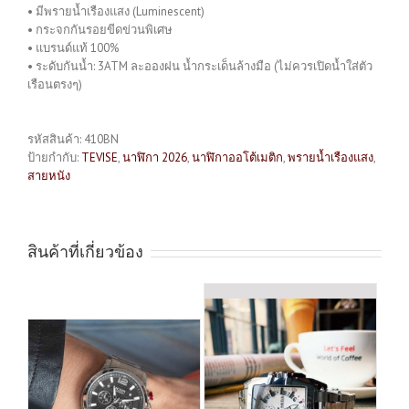
• มีพรายน้ำเรืองแสง (Luminescent)
• กระจกกันรอยขีดข่วนพิเศษ
• แบรนด์แท้ 100%
• ระดับกันน้ำ: 3ATM ละอองฝน น้ำกระเด็นล้างมือ (ไม่ควรเปิดน้ำใส่ตัว
เรือนตรงๆ)
รหัสสินค้า:
410BN
ป้ายกำกับ:
TEVISE
,
นาฬิกา 2026
,
นาฬิกาออโต้เมติก
,
พรายน้ำเรืองแสง
,
สายหนัง
สินค้าที่เกี่ยวข้อง