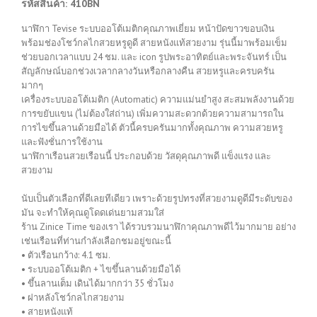
รหัสสินค้า: 410BN
นาฬิกา Tevise ระบบออโต้เมติกคุณภาพเยี่ยม หน้าปัดขาวขอบเงิน
พร้อมช่องโชว์กลไกสวยหรูดูดี สายหนังแท้สวยงาม รุ่นนี้มาพร้อมเข็ม
ช่วยบอกเวลาแบบ 24 ชม. และ icon รูปพระอาทิตย์และพระจันทร์ เป็น
สัญลักษณ์บอกช่วงเวลากลางวันหรือกลางคืน สวยหรูและครบครัน
มากๆ
เครื่องระบบออโต้เมติก (Automatic) ความแม่นยำสูง สะสมพลังงานด้วย
การขยับแขน (ไม่ต้องใส่ถ่าน) เพิ่มความสะดวกด้วยความสามารถใน
การไขขึ้นลานด้วยมือได้ ตัวนี้ครบครันมากทั้งคุณภาพ ความสวยหรู
และฟังชั่นการใช้งาน
นาฬิกาเรือนสวยเรือนนี้ ประกอบด้วย วัสดุคุณภาพดี แข็งแรง และ
สวยงาม
นับเป็นตัวเลือกที่ดีเลยทีเดียว เพราะด้วยรูปทรงที่สวยงามดูดีมีระดับของ
มัน จะทำให้คุณดูโดดเด่นยามสวมใส่
ร้าน Zinice Time ของเรา ได้รวบรวมนาฬิกาคุณภาพดีไว้มากมาย อย่าง
เช่นเรือนที่ท่านกำลังเลือกชมอยู่ขณะนี้
• ตัวเรือนกว้าง: 4.1 ซม.
• ระบบออโต้เมติก + ไขขึ้นลานด้วยมือได้
• ขึ้นลานเต็ม เดินได้มากกว่า 35 ชั่วโมง
• ฝาหลังโชว์กลไกสวยงาม
• สายหนังแท้