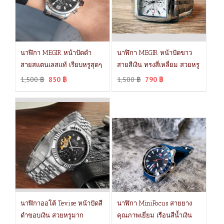
นาฬิกา MEGIR หน้าปัดดำ
นาฬิกา MEGIR หน้าปัดขาว
สายสแตนเลสแท้ เรียบหรูสุดๆ
สายสีเงิน ทรงสี่เหลี่ยม สวยหรู
1,500
฿
850
฿
1,500
฿
790
฿
นาฬิกาออโต้ Tevise หน้าปัดสี
นาฬิกา MiniFocus สายยาง
ดำขอบเงิน สวยหรูมาก
คุณภาพเยี่ยม เรือนสีน้ำเงิน