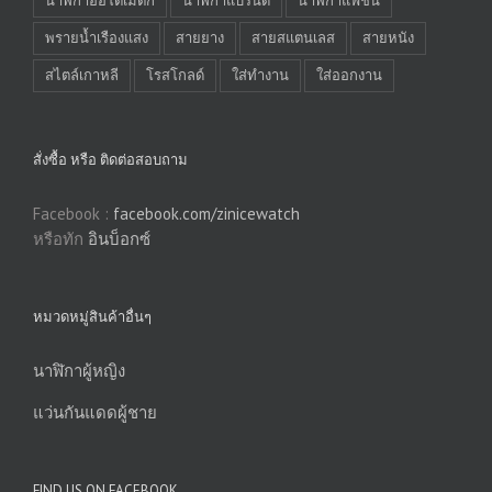
นาฬิกาออโต้เมติก
นาฬิกาแบรนด์
นาฬิกาแฟชั่น
พรายน้ำเรืองแสง
สายยาง
สายสแตนเลส
สายหนัง
สไตล์เกาหลี
โรสโกลด์
ใส่ทำงาน
ใส่ออกงาน
สั่งซื้อ หรือ ติดต่อสอบถาม
Facebook :
facebook.com/zinicewatch
หรือทัก
อินบ็อกซ์
หมวดหมู่สินค้าอื่นๆ
นาฬิกาผู้หญิง
แว่นกันแดดผู้ชาย
FIND US ON FACEBOOK