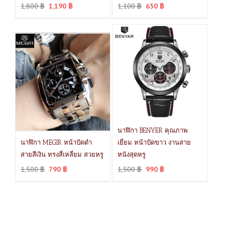
1,800
฿
1,190
฿
1,100
฿
650
฿
นาฬิกา BENYER คุณภาพ
นาฬิกา MEGIR หน้าปัดดำ
เยี่ยม หน้าปัดขาว งานสาย
สายสีเงิน ทรงสี่เหลี่ยม สวยหรู
หนังสุดหรู
1,500
฿
790
฿
1,500
฿
990
฿