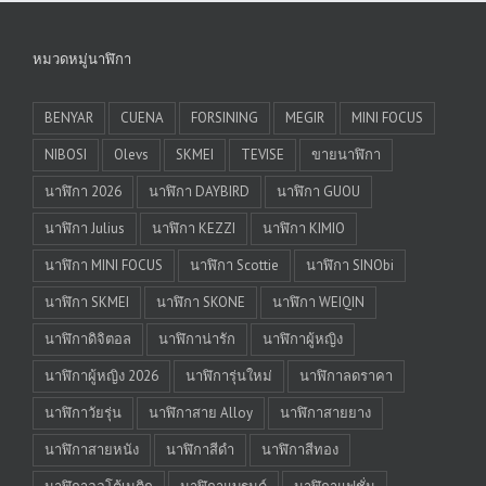
หมวดหมู่นาฬิกา
BENYAR
CUENA
FORSINING
MEGIR
MINI FOCUS
NIBOSI
Olevs
SKMEI
TEVISE
ขายนาฬิกา
นาฬิกา 2026
นาฬิกา DAYBIRD
นาฬิกา GUOU
นาฬิกา Julius
นาฬิกา KEZZI
นาฬิกา KIMIO
นาฬิกา MINI FOCUS
นาฬิกา Scottie
นาฬิกา SINObi
นาฬิกา SKMEI
นาฬิกา SKONE
นาฬิกา WEIQIN
นาฬิกาดิจิตอล
นาฬิกาน่ารัก
นาฬิกาผู้หญิง
นาฬิกาผู้หญิง 2026
นาฬิการุ่นใหม่
นาฬิกาลดราคา
นาฬิกาวัยรุ่น
นาฬิกาสาย Alloy
นาฬิกาสายยาง
นาฬิกาสายหนัง
นาฬิกาสีดำ
นาฬิกาสีทอง