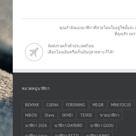
คุณกำลังมองนาฬิกาที่สวยโดนใจอยู่ใช่มั้ยล่ะ 
ที่คุณรัก เ
จัดส่งรวดเร็วทั่วประเทศไทย
เลือกโอนเงินหรือเก็บเงินปลายทาง ก็ได้!
หมวดหมู่นาฬิกา
BENYAR
CUENA
FORSINING
MEGIR
MINI FOCUS
NIBOSI
Olevs
SKMEI
TEVISE
ขายนาฬิกา
นาฬิกา 2026
นาฬิกา DAYBIRD
นาฬิกา GUOU
นาฬิกา Julius
นาฬิกา KEZZI
นาฬิกา KIMIO