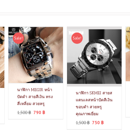
Sale!
Sale!
นาฬิกา MEGIR หน้า
นาฬิกา SKMEI สายส
ปัดดำ สายสีเงิน ทรง
แตนเลสหน้าปัดสีเงิน
สี่เหลี่ยม สวยหรู
ขอบดำ สวยหรู
1,500
฿
790
฿
คุณภาพเยี่ยม
1,500
฿
750
฿