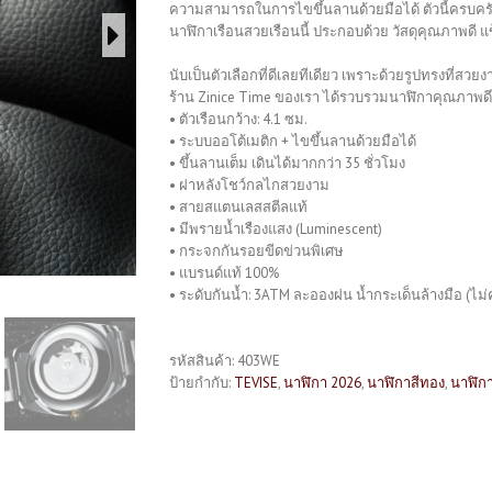
ความสามารถในการไขขึ้นลานด้วยมือได้ ตัวนี้ครบคร
นาฬิกาเรือนสวยเรือนนี้ ประกอบด้วย วัสดุคุณภาพดี 
นับเป็นตัวเลือกที่ดีเลยทีเดียว เพราะด้วยรูปทรงที่ส
ร้าน Zinice Time ของเรา ได้รวบรวมนาฬิกาคุณภาพดีไว
• ตัวเรือนกว้าง: 4.1 ซม.
• ระบบออโต้เมติก + ไขขึ้นลานด้วยมือได้
• ขึ้นลานเต็ม เดินได้มากกว่า 35 ชั่วโมง
• ฝาหลังโชว์กลไกสวยงาม
• สายสแตนเลสสตีลแท้
• มีพรายน้ำเรืองแสง (Luminescent)
• กระจกกันรอยขีดข่วนพิเศษ
• แบรนด์แท้ 100%
• ระดับกันน้ำ: 3ATM ละอองฝน น้ำกระเด็นล้างมือ (ไม่ค
รหัสสินค้า:
403WE
ป้ายกำกับ:
TEVISE
,
นาฬิกา 2026
,
นาฬิกาสีทอง
,
นาฬิกา