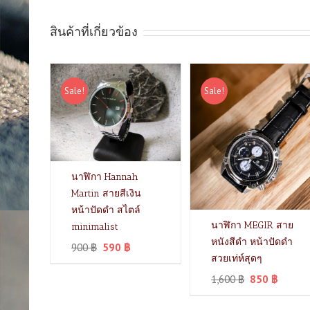
สินค้าที่เกี่ยวข้อง
Sale!
Sale!
นาฬิกา Hannah
Martin สายสีเงิน
หน้าปัดดำ สไตล์
นาฬิกา MEGIR สาย
minimalist
หนังสีดำ หน้าปัดดำ
900
฿
590
฿
สวยเท่ห์สุดๆ
1,600
฿
850
฿