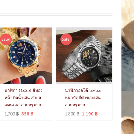
Sale!
Sale!
นาฬิกา MEGIR สีทอง
นาฬิกาออโต้ Tevise
หน้าปัดน้ำเงิน สายส
หน้าปัดสีดำขอบเงิน
แตนเลส สวยหรูมาก
สวยหรูมาก
1,700
฿
850
฿
1,800
฿
1,190
฿