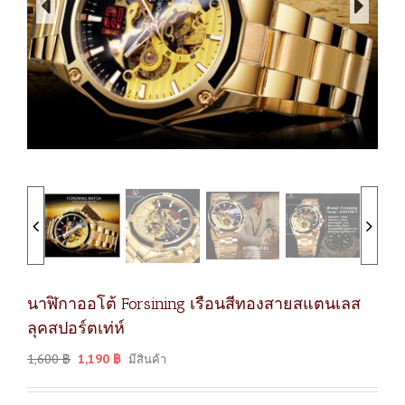
นาฬิกาออโต้ Forsining เรือนสีทองสายสแตนเลส
ลุคสปอร์ตเท่ห์
1,600
฿
1,190
฿
มีสินค้า