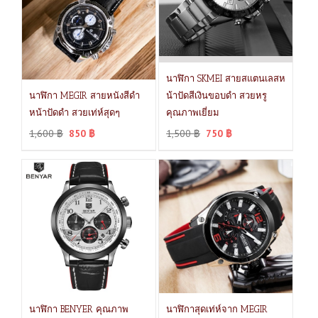
นาฬิกา SKMEI สายสแตนเลสห
นาฬิกา MEGIR สายหนังสีดำ
น้าปัดสีเงินขอบดำ สวยหรู
หน้าปัดดำ สวยเท่ห์สุดๆ
คุณภาพเยี่ยม
1,600
฿
850
฿
1,500
฿
750
฿
นาฬิกา BENYER คุณภาพ
นาฬิกาสุดเท่ห์จาก MEGIR