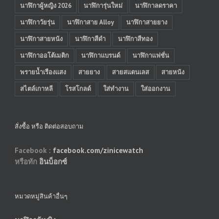
นาฬิกาผู้หญิง 2026
นาฬิการุ่นใหม่
นาฬิกาลดราคา
นาฬิกาวัยรุ่น
นาฬิกาสาย Alloy
นาฬิกาสายยาง
นาฬิกาสายหนัง
นาฬิกาสีดำ
นาฬิกาสีทอง
นาฬิกาออโต้เมติก
นาฬิกาแบรนด์
นาฬิกาแฟชั่น
พรายน้ำเรืองแสง
สายยาง
สายสแตนเลส
สายหนัง
สไตล์เกาหลี
โรสโกลด์
ใส่ทำงาน
ใส่ออกงาน
สั่งซื้อ หรือ ติดต่อสอบถาม
Facebook :
facebook.com/zinicewatch
หรือทัก
อินบ็อกซ์
หมวดหมู่สินค้าอื่นๆ