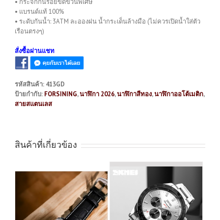
• กระจกกันรอยขีดข่วนพิเศษ
• แบรนด์แท้ 100%
• ระดับกันน้ำ: 3ATM ละอองฝน น้ำกระเด็นล้างมือ (ไม่ควรเปิดน้ำใส่ตัว
เรือนตรงๆ)
สั่งซื้อผ่านแชท
รหัสสินค้า:
413GD
ป้ายกำกับ:
FORSINING
,
นาฬิกา 2026
,
นาฬิกาสีทอง
,
นาฬิกาออโต้เมติก
,
สายสแตนเลส
สินค้าที่เกี่ยวข้อง