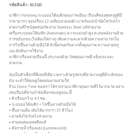
รหัสสินค้า: 413GD
นาฬิกา Forsining ระบบออโต้เมติกคุณภาพเยี่ยม เรือนสีทองสุดหรูดูดีมี
ราคามากๆ ขอบเรือน 12 เหลี่ยมสวยลงตัว มาพร้อมหน้าปัดโชว์กลไก
สวยงามดีไซน์สุดสปอร์ต สาย Stainless Steel แท้สวยงาม
เครื่องระบบออโต้เมติก (Automatic) ความแม่นยำสูง สะสมพลังงานด้วย
การขยับแขน (ไม่ต้องใส่ถ่าน) เพิ่มความสะดวกด้วยความสามารถใน
การไขขึ้นลานด้วยมือได้ ตัวนี้ครบครันมากทั้งคุณภาพ ความสวยหรู
และฟังชั่นการใช้งาน
นาฬิกาเรือนสวยเรือนนี้ ประกอบด้วย วัสดุคุณภาพดี แข็งแรง และ
สวยงาม
นับเป็นตัวเลือกที่ดีเลยทีเดียว เพราะด้วยรูปทรงที่สวยงามดูดีมีระดับของ
มัน จะทำให้คุณดูโดดเด่นยามสวมใส่
ร้าน Zinice Time ของเรา ได้รวบรวมนาฬิกาคุณภาพดีไว้มากมาย อย่าง
เช่นเรือนที่ท่านกำลังเลือกชมอยู่ขณะนี้
• ตัวเรือนกว้าง: 4.3 ซม.
• ระบบออโต้เมติก + ไขขึ้นลานด้วยมือได้
• ขึ้นลานเต็ม เดินได้มากกว่า 35 ชั่วโมง
• ฝาหลังโชว์กลไกสวยงาม
• สายสแตนเลสสตีลแท้
• มีพรายน้ำเรืองแสง (Luminescent)