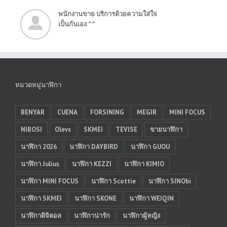
พนักงานขาย บริการด้วยความใส่ใจ
เป็นกันเอง ^^
หมวดหมู่นาฬิกา
BENYAR
CUENA
FORSINING
MEGIR
MINI FOCUS
NIBOSI
Olevs
SKMEI
TEVISE
ขายนาฬิกา
นาฬิกา 2026
นาฬิกา DAYBIRD
นาฬิกา GUOU
นาฬิกา Julius
นาฬิกา KEZZI
นาฬิกา KIMIO
นาฬิกา MINI FOCUS
นาฬิกา Scottie
นาฬิกา SINObi
นาฬิกา SKMEI
นาฬิกา SKONE
นาฬิกา WEIQIN
นาฬิกาดิจิตอล
นาฬิกาน่ารัก
นาฬิกาผู้หญิง