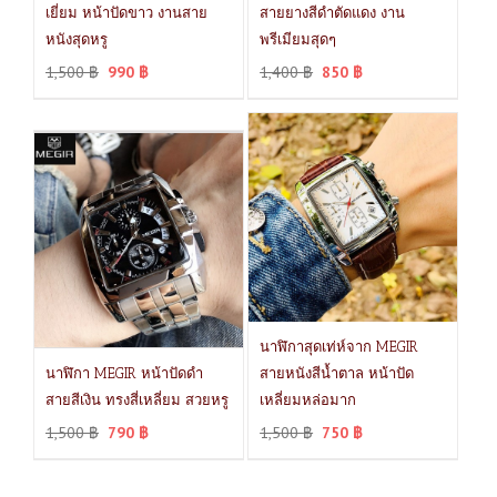
เยี่ยม หน้าปัดขาว งานสาย
สายยางสีดำตัดแดง งาน
หนังสุดหรู
พรีเมียมสุดๆ
1,500
฿
990
฿
1,400
฿
850
฿
นาฬิกาสุดเท่ห์จาก MEGIR
นาฬิกา MEGIR หน้าปัดดำ
สายหนังสีน้ำตาล หน้าปัด
สายสีเงิน ทรงสี่เหลี่ยม สวยหรู
เหลี่ยมหล่อมาก
1,500
฿
790
฿
1,500
฿
750
฿