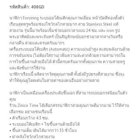
รหัสสินค้า: 408GD
นาฬิกา Forsining ระบบออโต้เมติกคุณภาพเยี่ยม หน้าปัดสีทองทั้งตัว
เรือนสุดหรูพร้อมช่องโชว์กลไกสวยมาก สาย Stainless Steel แท้
สวยงาม รุ่นนี้มาพร้อมเข็มช่วยบอกเวลาแบบ 24 ชม. และ icon รูป
พระอาทิตย์และพระจันทร์ เป็นสัญลักษณ์บอกช่วงเวลากลางวันหรือ
กลางคืน สวยและครบครันมากๆ
เครื่องระบบออโต้เมติก (Automatic) ความแม่นยำสูง สะสมพลังงานด้วย
การขยับแขน (ไม่ต้องใส่ถ่าน) เพิ่มความสะดวกด้วยความสามารถใน
การไขขึ้นลานด้วยมือได้ ตัวนี้ครบครันมากทั้งคุณภาพ ความสวยหรู
และฟังชั่นการใช้งาน
นาฬิกาเรือนนี้ ผลิตจากวัสดุคุณภาพดี ทั้งยังมีรูปทรงที่สวยงาม ซึ่งจะ
ทำให้คุณดูโดดเด่นในสายตาของคนอื่นอย่างง่ายดาย
นาฬิกาเป็นเหมือนเครื่องประดับชิ้นเอก ที่สามารถบ่งบอกรสนิยมในตัว
คุณ
ร้าน Zinice Time ได้เลือกสรรนาฬิกาสวยคุณภาพดีมากมาย ไว้ให้ท่าน
เลือกชม อย่างเช่นเรือนนี้
• ตัวเรือนกว้าง: 4.3 ซม.
• ระบบออโต้เมติก + ไขขึ้นลานด้วยมือได้
• ขึ้นลานเต็ม เดินได้มากกว่า 35 ชั่วโมง
• ฝาหลังโชว์กลไกสวยงาม