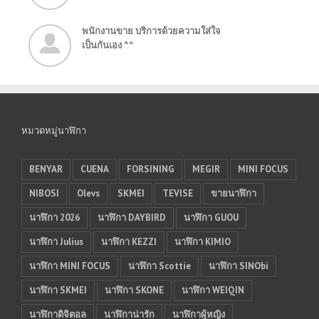
พนักงานขาย บริการด้วยความใส่ใจ
เป็นกันเอง ^^
หมวดหมู่นาฬิกา
BENYAR
CUENA
FORSINING
MEGIR
MINI FOCUS
NIBOSI
Olevs
SKMEI
TEVISE
ขายนาฬิกา
นาฬิกา 2026
นาฬิกา DAYBIRD
นาฬิกา GUOU
นาฬิกา Julius
นาฬิกา KEZZI
นาฬิกา KIMIO
นาฬิกา MINI FOCUS
นาฬิกา Scottie
นาฬิกา SINObi
นาฬิกา SKMEI
นาฬิกา SKONE
นาฬิกา WEIQIN
นาฬิกาดิจิตอล
นาฬิกาน่ารัก
นาฬิกาผู้หญิง