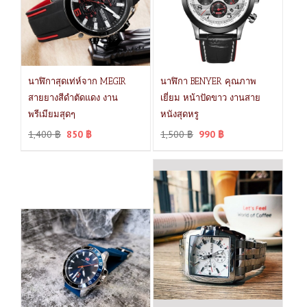
นาฬิกาสุดเท่ห์จาก MEGIR
นาฬิกา BENYER คุณภาพ
สายยางสีดำตัดแดง งาน
เยี่ยม หน้าปัดขาว งานสาย
พรีเมียมสุดๆ
หนังสุดหรู
1,400
฿
850
฿
1,500
฿
990
฿