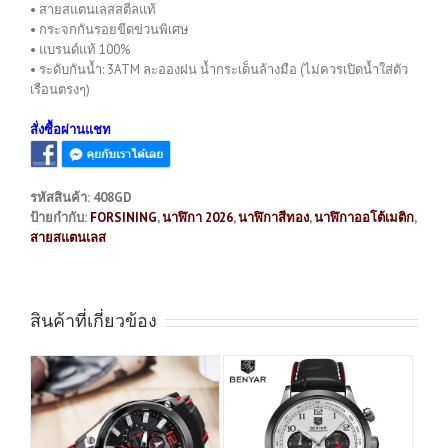
• สายสแตนเลสสตีลแท้
• กระจกกันรอยขีดข่วนพิเศษ
• แบรนด์แท้ 100%
• ระดับกันน้ำ: 3ATM ละอองฝน น้ำกระเด็นล้างมือ (ไม่ควรเปิดน้ำใส่ตัว
เรือนตรงๆ)
สั่งซื้อผ่านแชท
รหัสสินค้า:
408GD
ป้ายกำกับ:
FORSINING
,
นาฬิกา 2026
,
นาฬิกาสีทอง
,
นาฬิกาออโต้เมติก
,
สายสแตนเลส
สินค้าที่เกี่ยวข้อง