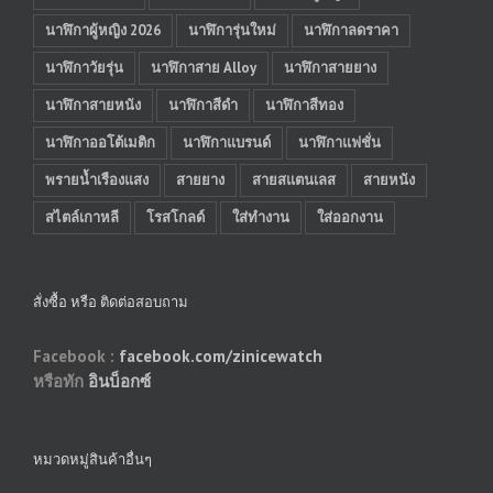
นาฬิกาผู้หญิง 2026
นาฬิการุ่นใหม่
นาฬิกาลดราคา
นาฬิกาวัยรุ่น
นาฬิกาสาย Alloy
นาฬิกาสายยาง
นาฬิกาสายหนัง
นาฬิกาสีดำ
นาฬิกาสีทอง
นาฬิกาออโต้เมติก
นาฬิกาแบรนด์
นาฬิกาแฟชั่น
พรายน้ำเรืองแสง
สายยาง
สายสแตนเลส
สายหนัง
สไตล์เกาหลี
โรสโกลด์
ใส่ทำงาน
ใส่ออกงาน
สั่งซื้อ หรือ ติดต่อสอบถาม
Facebook :
facebook.com/zinicewatch
หรือทัก
อินบ็อกซ์
หมวดหมู่สินค้าอื่นๆ