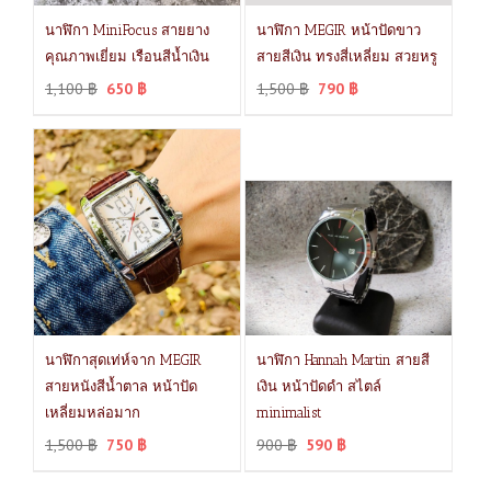
นาฬิกา MiniFocus สายยาง
นาฬิกา MEGIR หน้าปัดขาว
คุณภาพเยี่ยม เรือนสีน้ำเงิน
สายสีเงิน ทรงสี่เหลี่ยม สวยหรู
1,100
฿
650
฿
1,500
฿
790
฿
นาฬิกาสุดเท่ห์จาก MEGIR
นาฬิกา Hannah Martin สายสี
สายหนังสีน้ำตาล หน้าปัด
เงิน หน้าปัดดำ สไตล์
เหลี่ยมหล่อมาก
minimalist
1,500
฿
750
฿
900
฿
590
฿