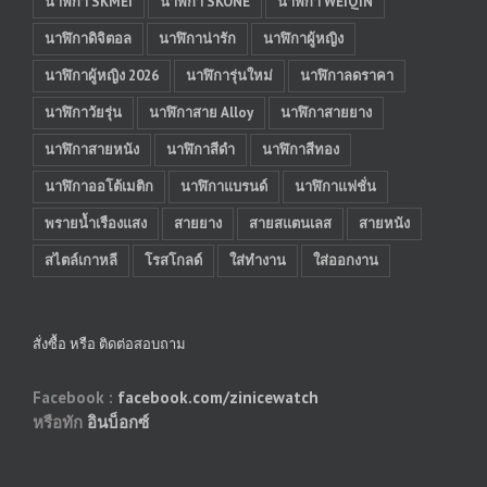
นาฬิกา SKMEI
นาฬิกา SKONE
นาฬิกา WEIQIN
นาฬิกาดิจิตอล
นาฬิกาน่ารัก
นาฬิกาผู้หญิง
นาฬิกาผู้หญิง 2026
นาฬิการุ่นใหม่
นาฬิกาลดราคา
นาฬิกาวัยรุ่น
นาฬิกาสาย Alloy
นาฬิกาสายยาง
นาฬิกาสายหนัง
นาฬิกาสีดำ
นาฬิกาสีทอง
นาฬิกาออโต้เมติก
นาฬิกาแบรนด์
นาฬิกาแฟชั่น
พรายน้ำเรืองแสง
สายยาง
สายสแตนเลส
สายหนัง
สไตล์เกาหลี
โรสโกลด์
ใส่ทำงาน
ใส่ออกงาน
สั่งซื้อ หรือ ติดต่อสอบถาม
Facebook :
facebook.com/zinicewatch
หรือทัก
อินบ็อกซ์