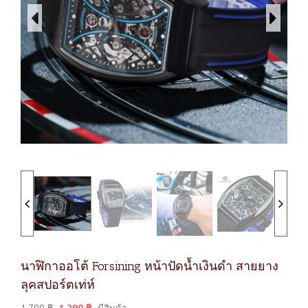
นาฬิกาออโต้ Forsining หน้าปัดน้ำเงินดำ สายยาง
ลุคสปอร์ตเท่ห์
1,700
฿
1,290
฿