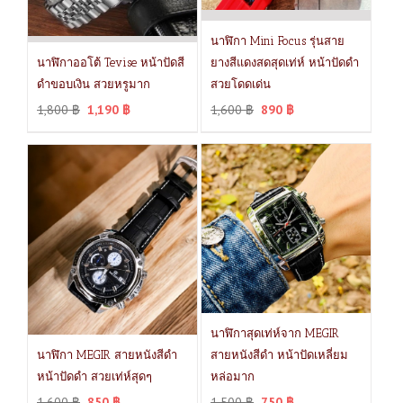
นาฬิกา Mini Focus รุ่นสาย
นาฬิกาออโต้ Tevise หน้าปัดสี
ยางสีแดงสดสุดเท่ห์ หน้าปัดดำ
ดำขอบเงิน สวยหรูมาก
สวยโดดเด่น
1,800
฿
1,190
฿
1,600
฿
890
฿
นาฬิกาสุดเท่ห์จาก MEGIR
นาฬิกา MEGIR สายหนังสีดำ
สายหนังสีดำ หน้าปัดเหลี่ยม
หน้าปัดดำ สวยเท่ห์สุดๆ
หล่อมาก
1,600
฿
850
฿
1,500
฿
750
฿