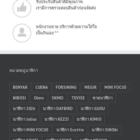
รับประกันสินค้าดีมีคุณภาพ
เรามีการตรวจสอบสินค้าก่อนจัดส่ง
พนักงานขาย บริการด้วยความใส่ใจ
เป็นกันเอง ^^
หมวดหมู่นาฬิกา
BENYAR
CUENA
FORSINING
MEGIR
MINI FOCUS
NIBOSI
Olevs
SKMEI
TEVISE
ขายนาฬิกา
นาฬิกา 2026
นาฬิกา DAYBIRD
นาฬิกา GUOU
นาฬิกา Julius
นาฬิกา KEZZI
นาฬิกา KIMIO
นาฬิกา MINI FOCUS
นาฬิกา Scottie
นาฬิกา SINObi