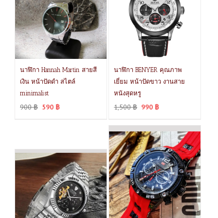
นาฬิกา Hannah Martin สายสี
นาฬิกา BENYER คุณภาพ
เงิน หน้าปัดดำ สไตล์
เยี่ยม หน้าปัดขาว งานสาย
minimalist
หนังสุดหรู
900
฿
590
฿
1,500
฿
990
฿