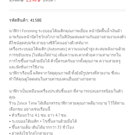
มีสินค้า
รหัสสินค้า: 415BE
นาฬิกา Forsining ระบบออโต้เมติกคุณภาพเยี่ยม หน้าปัดพื้นน้ำเงินดำ
มาพร้อมหน้าปัดโชว์กลไกภายในสีเงินผสมผสานกันอย่างสวยงามลงตัว
ดีไซน์สุดสปอร์ต สายยางซิลิโคนอย่างดี เท่ห์มาก
เครื่องระบบออโต้เมติก (Automatic) ความแม่นยำสูง สะสมพลังงานด้วย
การขยับแขน (ไม่ต้องใส่ถ่าน) เพิ่มความสะดวกด้วยความสามารถใน
การไขขึ้นลานด้วยมือได้ ตัวนี้ครบครันมากทั้งคุณภาพ ความสวยหรู
และฟังชั่นการใช้งาน
นาฬิกาเรือนนี้ ผลิตจากวัสดุคุณภาพดี ทั้งยังมีรูปทรงที่สวยงาม ซึ่งจะ
ทำให้คุณดูโดดเด่นในสายตาของคนอื่นอย่างง่ายดาย
นาฬิกาเป็นเหมือนเครื่องประดับชิ้นเอก ที่สามารถบ่งบอกรสนิยมในตัว
คุณ
ร้าน Zinice Time ได้เลือกสรรนาฬิกาสวยคุณภาพดีมากมาย ไว้ให้ท่าน
เลือกชม อย่างเช่นเรือนนี้
• ตัวเรือนกว้าง: 4.1 ซม. ยาว 4.7 ซม.
• ระบบออโต้เมติก + ไขขึ้นลานด้วยมือได้
• ขึ้นลานเต็ม เดินได้มากกว่า 35 ชั่วโมง
• ฝาหลังโชว์กลไกสวยงาม