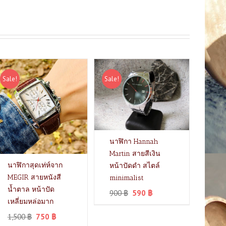
Sale!
Sale!
นาฬิกา Hannah
Martin สายสีเงิน
นาฬิกาสุดเท่ห์จาก
หน้าปัดดำ สไตล์
MEGIR สายหนังสี
minimalist
น้ำตาล หน้าปัด
900
฿
590
฿
เหลี่ยมหล่อมาก
1,500
฿
750
฿