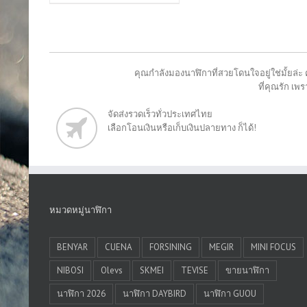
คุณกำลังมองนาฬิกาที่สวยโดนใจอยู่ใช่มั้ยล่ะ 
ที่คุณรัก เ
จัดส่งรวดเร็วทั่วประเทศไทย
เลือกโอนเงินหรือเก็บเงินปลายทาง ก็ได้!
หมวดหมู่นาฬิกา
BENYAR
CUENA
FORSINING
MEGIR
MINI FOCUS
NIBOSI
Olevs
SKMEI
TEVISE
ขายนาฬิกา
นาฬิกา 2026
นาฬิกา DAYBIRD
นาฬิกา GUOU