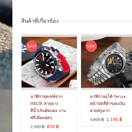
สินค้าที่เกี่ยวข้อง
Sale!
Sale!
นาฬิกาสุดเท่ห์จาก
นาฬิกาออโต้ Tevise
MEGIR สายยาง
หน้าปัดสีดำขอบเงิน
สีน้ำเงินตัดแดง งาน
สวยหรูมาก
พรีเมียมสุดๆ
1,800
฿
1,190
฿
1,400
฿
850
฿