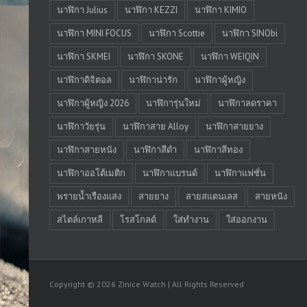
นาฬิกา Julius
นาฬิกา KEZZI
นาฬิกา KIMIO
นาฬิกา MINI FOCUS
นาฬิกา Scottie
นาฬิกา SINObi
นาฬิกา SKMEI
นาฬิกา SKONE
นาฬิกา WEIQIN
นาฬิกาดิจิตอล
นาฬิกาน่ารัก
นาฬิกาผู้หญิง
นาฬิกาผู้หญิง 2026
นาฬิการุ่นใหม่
นาฬิกาลดราคา
นาฬิกาวัยรุ่น
นาฬิกาสาย Alloy
นาฬิกาสายยาง
นาฬิกาสายหนัง
นาฬิกาสีดำ
นาฬิกาสีทอง
นาฬิกาออโต้เมติก
นาฬิกาแบรนด์
นาฬิกาแฟชั่น
พรายน้ำเรืองแสง
สายยาง
สายสแตนเลส
สายหนัง
สไตล์เกาหลี
โรสโกลด์
ใส่ทำงาน
ใส่ออกงาน
Copyright © 2026 Zinice Watch | All Rights Reserved