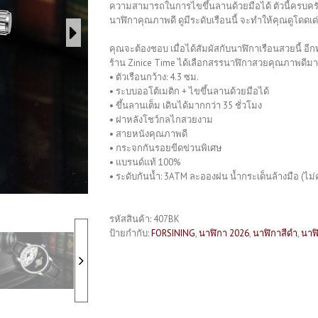
ความสามารถในการไขขึ้นลานด้วยมือได้ ตัวนี้ครบคร
นาฬิกาคุณภาพดี ดูมีระดับเรือนนี้ จะทำให้คุณดูโดดเด่
คุณจะต้องชอบ เมื่อได้สัมผัสกับนาฬิกาเรือนสวยนี้ อีกท
ร้าน Zinice Time ได้เลือกสรรนาฬิกาสวยคุณภาพดีมากม
• ตัวเรือนกว้าง: 4.3 ซม.
• ระบบออโต้เมติก + ไขขึ้นลานด้วยมือได้
• ขึ้นลานเต็ม เดินได้มากกว่า 35 ชั่วโมง
• ฝาหลังโชว์กลไกสวยงาม
• สายหนังคุณภาพดี
• กระจกกันรอยขีดข่วนพิเศษ
• แบรนด์แท้ 100%
• ระดับกันน้ำ: 3ATM ละอองฝน น้ำกระเด็นล้างมือ (ไม่ค
รหัสสินค้า:
407BK
ป้ายกำกับ:
FORSINING
,
นาฬิกา 2026
,
นาฬิกาสีดำ
,
นาฬ