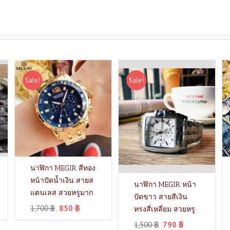
Sale!
Sale!
นาฬิกา MEGIR สีทอง
หน้าปัดน้ำเงิน สายส
นาฬิกา MEGIR หน้า
แตนเลส สวยหรูมาก
ปัดขาว สายสีเงิน
1,700
฿
850
฿
ทรงสี่เหลี่ยม สวยหรู
1,500
฿
790
฿