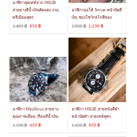
นาฬิกาสุดเท่ห์จาก MEGIR
สายยางสีน้ำเงินตัดแดง งาน
นาฬิกาออโต้ Tevise หน้าปัดสี
พรีเมียมสุดๆ
เงิน ช่องโชว์กลไกสีทอง
1,400
฿
850
฿
1,800
฿
1,190
฿
นาฬิกา MiniFocus สายยาง
นาฬิกา MEGIR สายหนังสีดำ
คุณภาพเยี่ยม เรือนสีน้ำเงิน
หน้าปัดดำ สวยเท่ห์สุดๆ
1,100
฿
650
฿
1,600
฿
850
฿