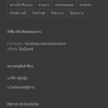
พรายน้ำเรืองแสง
สายยาง
สายสแตนเลส
สายหนัง
สไตล์เกาหลี
โรสโกลด์
ใส่ทำงาน
ใส่ออกงาน
สั่งซื้อ หรือ ติดต่อสอบถาม
Facebook :
facebook.com/zinicewatch
หรือทัก
อินบ็อกซ์
หมวดหมู่สินค้าอื่นๆ
นาฬิกาผู้หญิง
แว่นกันแดดผู้ชาย
FIND US ON FACEBOOK