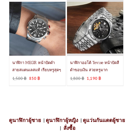
นาฬิกา MEGIR หน้าปัดดำ
นาฬิกาออโต้ Tevise หน้าปัดสี
สายสแตนเลสแท้ เรียบหรูสุดๆ
ดำขอบเงิน สวยหรูมาก
1,500
฿
850
฿
1,800
฿
1,190
฿
ดูนาฬิกาผู้ชาย
|
ดูนาฬิกาผู้หญิง
|
ดูแว่นกันแดดผู้ชาย
|
สั่งซื้อ