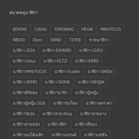
หมวดหมู่นาฬิกา
BENYAR
CUENA
FORSINING
MEGIR
MINI FOCUS
NIBOSI
Olevs
SKMEI
TEVISE
ขายนาฬิกา
นาฬิกา 2026
นาฬิกา DAYBIRD
นาฬิกา GUOU
นาฬิกา Julius
นาฬิกา KEZZI
นาฬิกา KIMIO
นาฬิกา MINI FOCUS
นาฬิกา Scottie
นาฬิกา SINObi
นาฬิกา SKMEI
นาฬิกา SKONE
นาฬิกา WEIQIN
นาฬิกาดิจิตอล
นาฬิกาน่ารัก
นาฬิกาผู้หญิง
นาฬิกาผู้หญิง 2026
นาฬิการุ่นใหม่
นาฬิกาลดราคา
นาฬิกาวัยรุ่น
นาฬิกาสาย Alloy
นาฬิกาสายยาง
นาฬิกาสายหนัง
นาฬิกาสีดำ
นาฬิกาสีทอง
นาฬิกาออโต้เมติก
นาฬิกาแบรนด์
นาฬิกาแฟชั่น