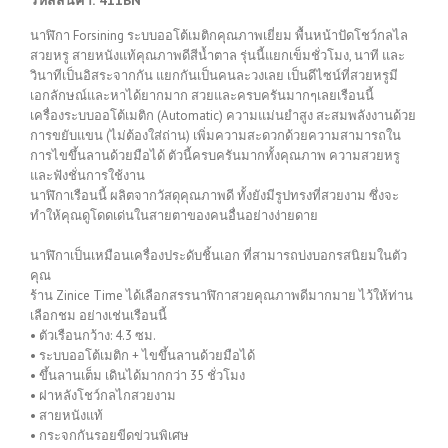
นาฬิกา Forsining ระบบออโต้เมติกคุณภาพเยี่ยม พื้นหน้าปัดโชว์กลไล
สวยหรู สายหนังแท้คุณภาพดีสีน้ำตาล รุ่นนี้แยกเข็มชั่วโมง, นาที และ
วินาทีเป็นอิสระจากกัน แยกกันเป็นคนละวงเลย เป็นดีไซน์ที่สวยหรูมี
เอกลักษณ์และหาได้ยากมาก สวยและครบครันมากๆเลยเรือนนี้
เครื่องระบบออโต้เมติก (Automatic) ความแม่นยำสูง สะสมพลังงานด้วย
การขยับแขน (ไม่ต้องใส่ถ่าน) เพิ่มความสะดวกด้วยความสามารถใน
การไขขึ้นลานด้วยมือได้ ตัวนี้ครบครันมากทั้งคุณภาพ ความสวยหรู
และฟังชั่นการใช้งาน
นาฬิกาเรือนนี้ ผลิตจากวัสดุคุณภาพดี ทั้งยังมีรูปทรงที่สวยงาม ซึ่งจะ
ทำให้คุณดูโดดเด่นในสายตาของคนอื่นอย่างง่ายดาย
นาฬิกาเป็นเหมือนเครื่องประดับชิ้นเอก ที่สามารถบ่งบอกรสนิยมในตัว
คุณ
ร้าน Zinice Time ได้เลือกสรรนาฬิกาสวยคุณภาพดีมากมาย ไว้ให้ท่าน
เลือกชม อย่างเช่นเรือนนี้
• ตัวเรือนกว้าง: 4.3 ซม.
• ระบบออโต้เมติก + ไขขึ้นลานด้วยมือได้
• ขึ้นลานเต็ม เดินได้มากกว่า 35 ชั่วโมง
• ฝาหลังโชว์กลไกสวยงาม
• สายหนังแท้
• กระจกกันรอยขีดข่วนพิเศษ