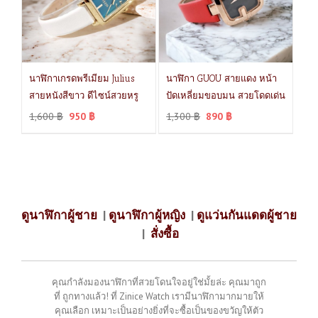
นาฬิกาเกรดพรีเมียม Julius
นาฬิกา GUOU สายแดง หน้า
สายหนังสีขาว ดีไซน์สวยหรู
ปัดเหลี่ยมขอบมน สวยโดดเด่น
1,600
฿
950
฿
1,300
฿
890
฿
ดูนาฬิกาผู้ชาย
|
ดูนาฬิกาผู้หญิง
|
ดูแว่นกันแดดผู้ชาย
|
สั่งซื้อ
คุณกำลังมองนาฬิกาที่สวยโดนใจอยู่ใช่มั้ยล่ะ คุณมาถูก
ที่ ถูกทางแล้ว! ที่ Zinice Watch เรามีนาฬิกามากมายให้
คุณเลือก เหมาะเป็นอย่างยิ่งที่จะซื้อเป็นของขวัญให้ตัว