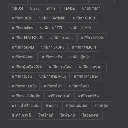
NIBOSI
Olevs
SKMEI
TEVISE
ขายนาฬิกา
นาฬิกา 2026
นาฬิกา DAYBIRD
นาฬิกา GUOU
นาฬิกา Julius
นาฬิกา KEZZI
นาฬิกา KIMIO
นาฬิกา MINI FOCUS
นาฬิกา Scottie
นาฬิกา SINObi
นาฬิกา SKMEI
นาฬิกา SKONE
นาฬิกา WEIQIN
นาฬิกาดิจิตอล
นาฬิกาน่ารัก
นาฬิกาผู้หญิง
นาฬิกาผู้หญิง 2026
นาฬิการุ่นใหม่
นาฬิกาลดราคา
นาฬิกาวัยรุ่น
นาฬิกาสาย Alloy
นาฬิกาสายยาง
นาฬิกาสายหนัง
นาฬิกาสีดำ
นาฬิกาสีทอง
นาฬิกาออโต้เมติก
นาฬิกาแบรนด์
นาฬิกาแฟชั่น
พรายน้ำเรืองแสง
สายยาง
สายสแตนเลส
สายหนัง
สไตล์เกาหลี
โรสโกลด์
ใส่ทำงาน
ใส่ออกงาน