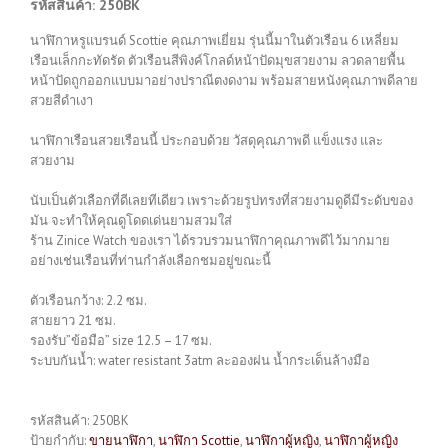
รหัสสินค้า: 250BK
นาฬิกาหรูแบรนด์ Scottie คุณภาพเยี่ยม รุ่นนี้มาในตัวเรือน 6 เหลี่ยม
เรือนเล็กกะทัดรัด ตัวเรือนสีพิงค์โกลด์หน้าปัดมุขสวยงาม ลวดลายพื้น
หน้าปัดถูกออกแบบมาอย่างปราณีตงดงาม พร้อมสายหนังคุณภาพดีลาย
สวยสีดำเงา
นาฬิกาเรือนสวยเรือนนี้ ประกอบด้วย วัสดุคุณภาพดี แข็งแรง และ
สวยงาม
นับเป็นตัวเลือกที่ดีเลยทีเดียว เพราะด้วยรูปทรงที่สวยงามดูดีมีระดับของ
มัน จะทำให้คุณดูโดดเด่นยามสวมใส่
ร้าน Zinice Watch ของเรา ได้รวบรวมนาฬิกาคุณภาพดีไว้มากมาย
อย่างเช่นเรือนที่ท่านกำลังเลือกชมอยู่ขณะนี้
ตัวเรือนกว้าง: 2.2 ซม.
สายยาว 21 ซม.
รองรับ”ข้อมือ” size 12.5 – 17 ซม.
ระบบกันน้ำ: water resistant 3atm ละอองฝน น้ำกระเด็นล้างมือ
รหัสสินค้า:
250BK
ป้ายกำกับ:
ขายนาฬิกา
,
นาฬิกา Scottie
,
นาฬิกาผู้หญิง
,
นาฬิกาผู้หญิง