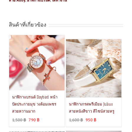
สาย Alloy
,
นาฬิกาแบรนด์
,
ใส่ทำงาน
สินค้าที่เกี่ยวข้อง
นาฬิกาแบรนด์ Daybird หน้า
ปัดประกายมุข วงล้อมเพชร
นาฬิกาเกรดพรีเมียม Julius
สวยหวานมาก
สายหนังสีขาว ดีไซน์สวยหรู
1,500
฿
790
฿
1,600
฿
950
฿