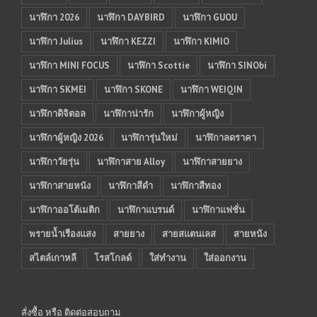
นาฬิกา 2026
นาฬิกา DAYBIRD
นาฬิกา GUOU
นาฬิกา Julius
นาฬิกา KEZZI
นาฬิกา KIMIO
นาฬิกา MINI FOCUS
นาฬิกา Scottie
นาฬิกา SINObi
นาฬิกา SKMEI
นาฬิกา SKONE
นาฬิกา WEIQIN
นาฬิกาดิจิตอล
นาฬิกาน่ารัก
นาฬิกาผู้หญิง
นาฬิกาผู้หญิง 2026
นาฬิการุ่นใหม่
นาฬิกาลดราคา
นาฬิกาวัยรุ่น
นาฬิกาสาย Alloy
นาฬิกาสายยาง
นาฬิกาสายหนัง
นาฬิกาสีดำ
นาฬิกาสีทอง
นาฬิกาออโต้เมติก
นาฬิกาแบรนด์
นาฬิกาแฟชั่น
พรายน้ำเรืองแสง
สายยาง
สายสแตนเลส
สายหนัง
สไตล์เกาหลี
โรสโกลด์
ใส่ทำงาน
ใส่ออกงาน
สั่งซื้อ หรือ ติดต่อสอบถาม