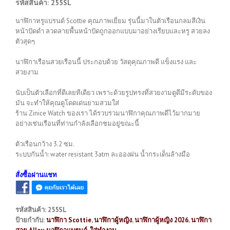
รหัสสินค้า: 255SL
นาฬิกาหรูแบรนด์ Scottie คุณภาพเยี่ยม รุ่นนี้มาในตัวเรือนกลมสีเงิน
หน้าปัดดำ ลวดลายพื้นหน้าปัดถูกออกแบบมาอย่างเรียบและหรู สวยลง
ตัวสุดๆ
นาฬิกาเรือนสวยเรือนนี้ ประกอบด้วย วัสดุคุณภาพดี แข็งแรง และ
สวยงาม
นับเป็นตัวเลือกที่ดีเลยทีเดียว เพราะด้วยรูปทรงที่สวยงามดูดีมีระดับของ
มัน จะทำให้คุณดูโดดเด่นยามสวมใส่
ร้าน Zinice Watch ของเรา ได้รวบรวมนาฬิกาคุณภาพดีไว้มากมาย
อย่างเช่นเรือนที่ท่านกำลังเลือกชมอยู่ขณะนี้
ตัวเรือนกว้าง 3.2 ซม.
ระบบกันน้ำ: water resistant 3atm ละอองฝน น้ำกระเด็นล้างมือ
สั่งซื้อผ่านแชท
รหัสสินค้า:
255SL
ป้ายกำกับ:
นาฬิกา Scottie
,
นาฬิกาผู้หญิง
,
นาฬิกาผู้หญิง 2026
,
นาฬิกา