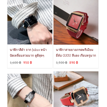
นาฬิกาสีดำ จาก Julius หน้า
นาฬิกาสายยางเกรดพรีเมียม
ปัดเหลี่ยมสวยมาก ดูดีสุดๆ
ยี่ห้อ GUOU สีแดง เรียบหรูมาก
1,600
฿
950
฿
1,300
฿
890
฿