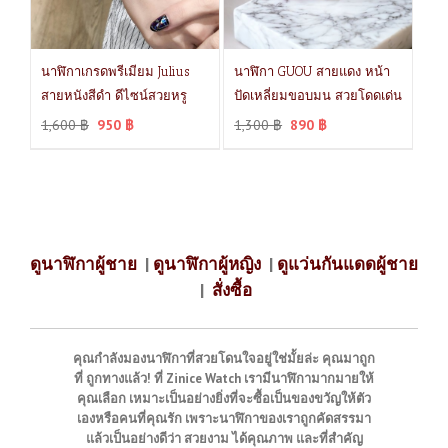
นาฬิกาเกรดพรีเมียม Julius
นาฬิกา GUOU สายแดง หน้า
สายหนังสีดำ ดีไซน์สวยหรู
ปัดเหลี่ยมขอบมน สวยโดดเด่น
1,600
฿
950
฿
1,300
฿
890
฿
ดูนาฬิกาผู้ชาย
|
ดูนาฬิกาผู้หญิง
|
ดูแว่นกันแดดผู้ชาย
|
สั่งซื้อ
คุณกำลังมองนาฬิกาที่สวยโดนใจอยู่ใช่มั้ยล่ะ คุณมาถูก
ที่ ถูกทางแล้ว! ที่ Zinice Watch เรามีนาฬิกามากมายให้
คุณเลือก เหมาะเป็นอย่างยิ่งที่จะซื้อเป็นของขวัญให้ตัว
เองหรือคนที่คุณรัก เพราะนาฬิกาของเราถูกคัดสรรมา
แล้วเป็นอย่างดีว่า สวยงาม ได้คุณภาพ และที่สำคัญ