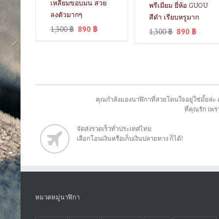
เหลี่ยมขอบมน สวย
พรีเมียม ยี่ห้อ GUOU
ลงตัวมากๆ
สีดำ เรียบหรูมาก
1,300
฿
890
฿
1,300
฿
890
฿
คุณกำลังมองนาฬิกาที่สวยโดนใจอยู่ใช่มั้ยล่ะ 
ที่คุณรัก เ
จัดส่งรวดเร็วทั่วประเทศไทย
เลือกโอนเงินหรือเก็บเงินปลายทาง ก็ได้!
หมวดหมู่นาฬิกา