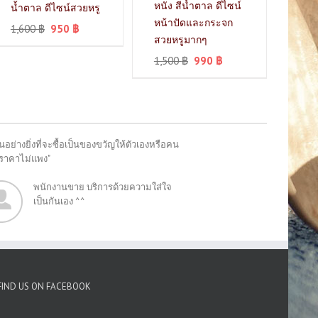
หนัง สีน้ำตาล ดีไซน์
น้ำตาล ดีไซน์สวยหรู
หน้าปัดและกระจก
1,600
฿
950
฿
สวยหรูมากๆ
1,500
฿
990
฿
อย่างยิ่งที่จะซื้อเป็นของขวัญให้ตัวเองหรือคน
"ราคาไม่แพง"
พนักงานขาย บริการด้วยความใส่ใจ
เป็นกันเอง ^^
FIND US ON FACEBOOK