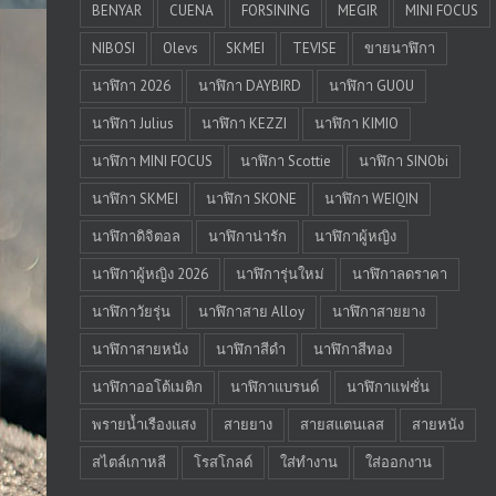
BENYAR
CUENA
FORSINING
MEGIR
MINI FOCUS
NIBOSI
Olevs
SKMEI
TEVISE
ขายนาฬิกา
นาฬิกา 2026
นาฬิกา DAYBIRD
นาฬิกา GUOU
นาฬิกา Julius
นาฬิกา KEZZI
นาฬิกา KIMIO
นาฬิกา MINI FOCUS
นาฬิกา Scottie
นาฬิกา SINObi
นาฬิกา SKMEI
นาฬิกา SKONE
นาฬิกา WEIQIN
นาฬิกาดิจิตอล
นาฬิกาน่ารัก
นาฬิกาผู้หญิง
นาฬิกาผู้หญิง 2026
นาฬิการุ่นใหม่
นาฬิกาลดราคา
นาฬิกาวัยรุ่น
นาฬิกาสาย Alloy
นาฬิกาสายยาง
นาฬิกาสายหนัง
นาฬิกาสีดำ
นาฬิกาสีทอง
นาฬิกาออโต้เมติก
นาฬิกาแบรนด์
นาฬิกาแฟชั่น
พรายน้ำเรืองแสง
สายยาง
สายสแตนเลส
สายหนัง
สไตล์เกาหลี
โรสโกลด์
ใส่ทำงาน
ใส่ออกงาน