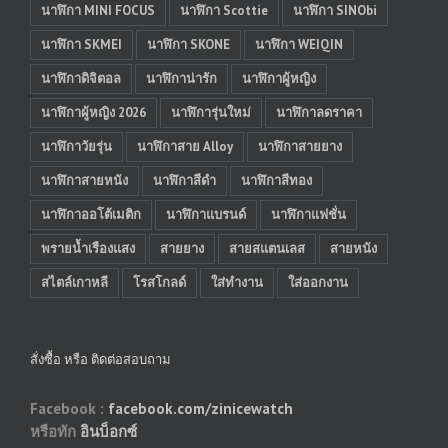
นาฬิกา MINI FOCUS
นาฬิกา Scottie
นาฬิกา SINObi
นาฬิกา SKMEI
นาฬิกา SKONE
นาฬิกา WEIQIN
นาฬิกาดิจิตอล
นาฬิกาน่ารัก
นาฬิกาผู้หญิง
นาฬิกาผู้หญิง 2026
นาฬิการุ่นใหม่
นาฬิกาลดราคา
นาฬิกาวัยรุ่น
นาฬิกาสาย Alloy
นาฬิกาสายยาง
นาฬิกาสายหนัง
นาฬิกาสีดำ
นาฬิกาสีทอง
นาฬิกาออโต้เมติก
นาฬิกาแบรนด์
นาฬิกาแฟชั่น
พรายน้ำเรืองแสง
สายยาง
สายสแตนเลส
สายหนัง
สไตล์เกาหลี
โรสโกลด์
ใส่ทำงาน
ใส่ออกงาน
สั่งซื้อ หรือ ติดต่อสอบถาม
Facebook :
facebook.com/zinicewatch
หรือทัก
อินบ็อกซ์