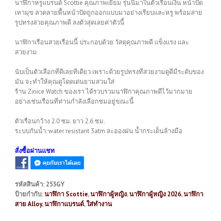
นาฬิกาหรูแบรนด์ Scottie คุณภาพเยี่ยม รุ่นนี้มาในตัวเรือนเงิน หน้าปัด
เทามุข ลวดลายพื้นหน้าปัดถูกออกแบบมาอย่างเรียบและหรู พร้อมสาย
รูปทรงสวยคุณภาพดี ลงตัวสุดเลยค่าตัวนี้
นาฬิกาเรือนสวยเรือนนี้ ประกอบด้วย วัสดุคุณภาพดี แข็งแรง และ
สวยงาม
นับเป็นตัวเลือกที่ดีเลยทีเดียว เพราะด้วยรูปทรงที่สวยงามดูดีมีระดับของ
มัน จะทำให้คุณดูโดดเด่นยามสวมใส่
ร้าน Zinice Watch ของเรา ได้รวบรวมนาฬิกาคุณภาพดีไว้มากมาย
อย่างเช่นเรือนที่ท่านกำลังเลือกชมอยู่ขณะนี้
ตัวเรือนกว้าง 2.0 ซม. ยาว 2.6 ซม.
ระบบกันน้ำ: water resistant 3atm ละอองฝน น้ำกระเด็นล้างมือ
สั่งซื้อผ่านแชท
รหัสสินค้า:
253GY
ป้ายกำกับ:
นาฬิกา Scottie
,
นาฬิกาผู้หญิง
,
นาฬิกาผู้หญิง 2026
,
นาฬิกา
สาย Alloy
,
นาฬิกาแบรนด์
,
ใส่ทำงาน