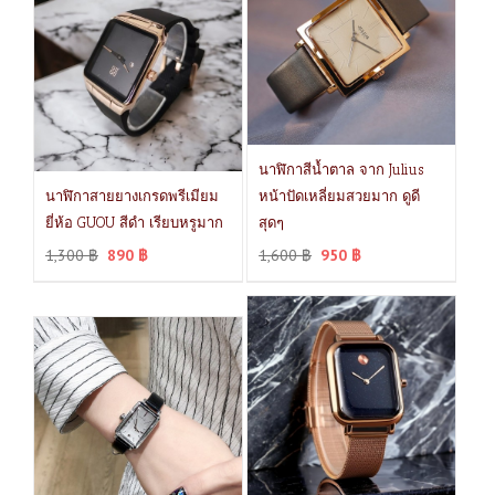
นาฬิกาสีน้ำตาล จาก Julius
นาฬิกาสายยางเกรดพรีเมียม
หน้าปัดเหลี่ยมสวยมาก ดูดี
ยี่ห้อ GUOU สีดำ เรียบหรูมาก
สุดๆ
1,300
฿
890
฿
1,600
฿
950
฿