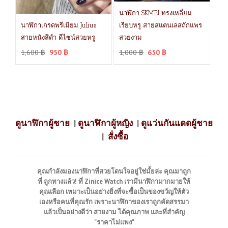
นาฬิกา SKMEI ทรงเหลี่ยม
นาฬิกาเกรดพรีเมียม Julius
เรียบหรู สายสแตนเลสถักแพร
สายหนังสีดำ ดีไซน์สวยหรู
สวยงาม
1,600
฿
950
฿
1,000
฿
650
฿
ดูนาฬิกาผู้ชาย
|
ดูนาฬิกาผู้หญิง
|
ดูแว่นกันแดดผู้ชาย
|
สั่งซื้อ
คุณกำลังมองนาฬิกาที่สวยโดนใจอยู่ใช่มั้ยล่ะ คุณมาถูก
ที่ ถูกทางแล้ว! ที่ Zinice Watch เรามีนาฬิกามากมายให้
คุณเลือก เหมาะเป็นอย่างยิ่งที่จะซื้อเป็นของขวัญให้ตัว
เองหรือคนที่คุณรัก เพราะนาฬิกาของเราถูกคัดสรรมา
แล้วเป็นอย่างดีว่า สวยงาม ได้คุณภาพ และที่สำคัญ
"ราคาไม่แพง"