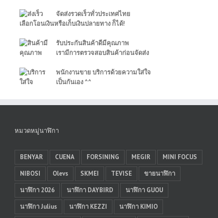
จัดส่งรวดเร็วทั่วประเทศไทย
เลือกโอนเงินหรือเก็บเงินปลายทาง ก็ได้!
รับประกันสินค้าดีมีคุณภาพ
เรามีการตรวจสอบสินค้าก่อนจัดส่ง
พนักงานขาย บริการด้วยความใส่ใจ
เป็นกันเอง ^^
หมวดหมู่นาฬิกา
BENYAR
CUENA
FORSINING
MEGIR
MINI FOCUS
NIBOSI
Olevs
SKMEI
TEVISE
ขายนาฬิกา
นาฬิกา 2026
นาฬิกา DAYBIRD
นาฬิกา GUOU
นาฬิกา Julius
นาฬิกา KEZZI
นาฬิกา KIMIO