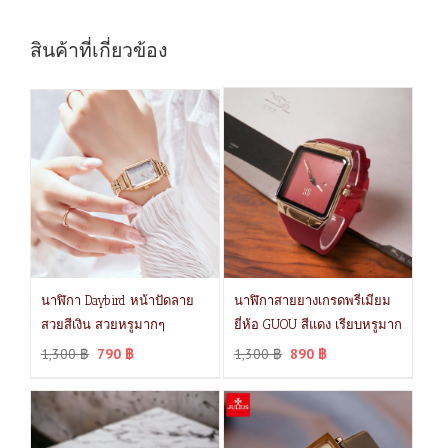
สินค้าที่เกี่ยวข้อง
นาฬิกา Daybird หน้าปัดลาย
นาฬิกาสายยางเกรดพรีเมียม
สวยสีเงิน สวยหรูมากๆ
ยี่ห้อ GUOU สีแดง เรียบหรูมาก
1,300
฿
790
฿
1,300
฿
890
฿