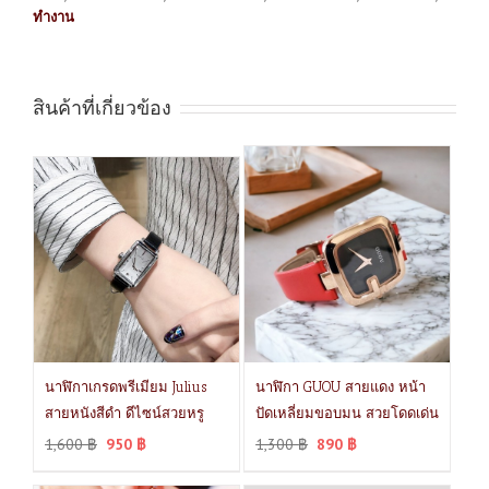
ทำงาน
สินค้าที่เกี่ยวข้อง
นาฬิกาเกรดพรีเมียม Julius
นาฬิกา GUOU สายแดง หน้า
สายหนังสีดำ ดีไซน์สวยหรู
ปัดเหลี่ยมขอบมน สวยโดดเด่น
1,600
฿
950
฿
1,300
฿
890
฿