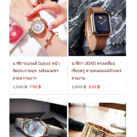
นาฬิกาแบรนด์ Daybird หน้า
นาฬิกา SKMEI ทรงเหลี่ยม
ปัดประกายมุข วงล้อมเพชร
เรียบหรู สายสแตนเลสถักแพร
สวยหวานมาก
สวยงาม
1,500
฿
790
฿
1,000
฿
650
฿