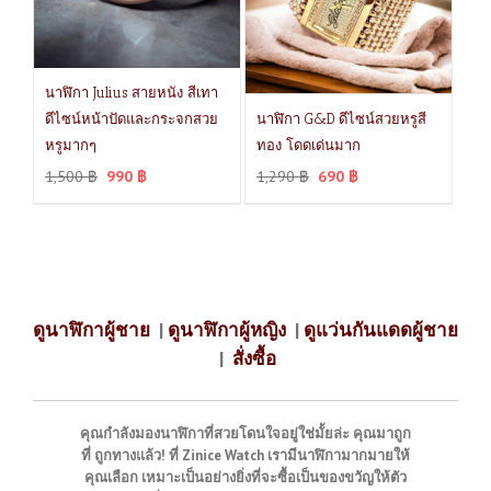
นาฬิกา Julius สายหนัง สีเทา
ดีไซน์หน้าปัดและกระจกสวย
นาฬิกา G&D ดีไซน์สวยหรูสี
หรูมากๆ
ทอง โดดเด่นมาก
1,500
฿
990
฿
1,290
฿
690
฿
ดูนาฬิกาผู้ชาย
|
ดูนาฬิกาผู้หญิง
|
ดูแว่นกันแดดผู้ชาย
|
สั่งซื้อ
คุณกำลังมองนาฬิกาที่สวยโดนใจอยู่ใช่มั้ยล่ะ คุณมาถูก
ที่ ถูกทางแล้ว! ที่ Zinice Watch เรามีนาฬิกามากมายให้
คุณเลือก เหมาะเป็นอย่างยิ่งที่จะซื้อเป็นของขวัญให้ตัว