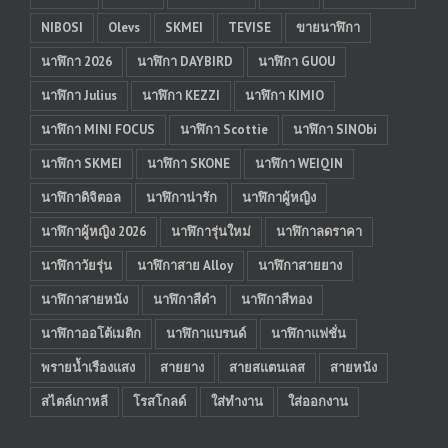
NIBOSI
Olevs
SKMEI
TEVISE
ขายนาฬิกา
นาฬิกา 2026
นาฬิกา DAYBIRD
นาฬิกา GUOU
นาฬิกา Julius
นาฬิกา KEZZI
นาฬิกา KIMIO
นาฬิกา MINI FOCUS
นาฬิกา Scottie
นาฬิกา SINObi
นาฬิกา SKMEI
นาฬิกา SKONE
นาฬิกา WEIQIN
นาฬิกาดิจิตอล
นาฬิกาน่ารัก
นาฬิกาผู้หญิง
นาฬิกาผู้หญิง 2026
นาฬิการุ่นใหม่
นาฬิกาลดราคา
นาฬิกาวัยรุ่น
นาฬิกาสาย Alloy
นาฬิกาสายยาง
นาฬิกาสายหนัง
นาฬิกาสีดำ
นาฬิกาสีทอง
นาฬิกาออโต้เมติก
นาฬิกาแบรนด์
นาฬิกาแฟชั่น
พรายน้ำเรืองแสง
สายยาง
สายสแตนเลส
สายหนัง
สไตล์เกาหลี
โรสโกลด์
ใส่ทำงาน
ใส่ออกงาน