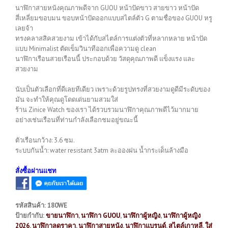
นาฬิกาสายหนังคุณภาพดีจาก GUOU หน้าปัดขาว สายขาว หน้าปัด
สี่เหลี่ยมขอบมน ขอบหน้าปัดออกแบบสไตล์ตัว G ตามชื่อของ GUOU หรู
เลยจ้า
ทรงคลาสสิคสวยงาม เข้าได้กับสไตล์การแต่งตัวที่หลากหลาย หน้าปัด
แบบ Minimalist ตัดเข็มวินาทีออกเพื่อความดู clean
นาฬิกาเรือนสวยเรือนนี้ ประกอบด้วย วัสดุคุณภาพดี แข็งแรง และ
สวยงาม
นับเป็นตัวเลือกที่ดีเลยทีเดียว เพราะด้วยรูปทรงที่สวยงามดูดีมีระดับของ
มัน จะทำให้คุณดูโดดเด่นยามสวมใส่
ร้าน Zinice Watch ของเรา ได้รวบรวมนาฬิกาคุณภาพดีไว้มากมาย
อย่างเช่นเรือนที่ท่านกำลังเลือกชมอยู่ขณะนี้
ตัวเรือนกว้าง: 3.6 ซม.
ระบบกันน้ำ: water resistant 3atm ละอองฝน น้ำกระเด็นล้างมือ
สั่งซื้อผ่านแชท
รหัสสินค้า:
180WE
ป้ายกำกับ:
ขายนาฬิกา
,
นาฬิกา GUOU
,
นาฬิกาผู้หญิง
,
นาฬิกาผู้หญิง
2026
,
นาฬิกาลดราคา
,
นาฬิกาสายหนัง
,
นาฬิกาแบรนด์
,
สไตล์เกาหลี
,
ใส่